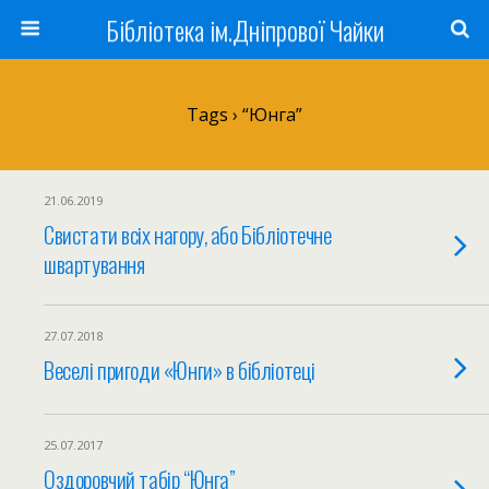
Бібліотека ім.Дніпрової Чайки
Tags › “Юнга”
21.06.2019
Свистати всіх нагору, або Бібліотечне
швартування
27.07.2018
Веселі пригоди «Юнги» в бібліотеці
25.07.2017
Оздоровчий табір “Юнга”