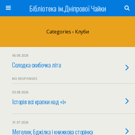
Бібліотека ім.Дніпрової Чайки
Categories ›
Клуби
06.08.2026
Солодка скибочка літа
NO RESPONSES
03.08.2026
Історія: всі крапки над «і»
31.07.2026
Метелик, бджілка і книжкова сторінка