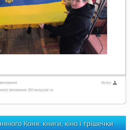
 виховання
library
ичного виховання
,
ВО юнацтва та
яного Коня: книги, кіно і трішечки