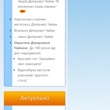
творів Дніпрової Чайки “В
малюнках казка оживає”
Херсонські сторінки
життєпису Дніпрової Чайки
Вітальня Дніпрової Чайки
… імені Дніпрової Чайки
Окрилені Дніпровою
Чайкою
. До 160-річчя від
дня народження
Круглий стіл “Шануймо
свої самоцвіти”
Відеозбірка виступів
учасників “круглого
столу”
Актуально