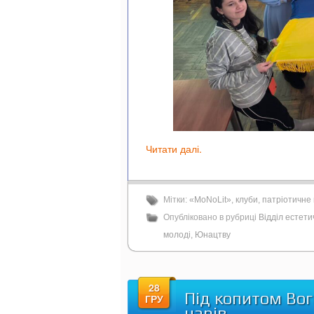
Читати далі.
Мітки:
«MoNoLit»
,
клуби
,
патріотичне
Опубліковано в рубриці
Відділ естет
молоді
,
Юнацтву
28
Під копитом Вогн
ГРУ
чарів