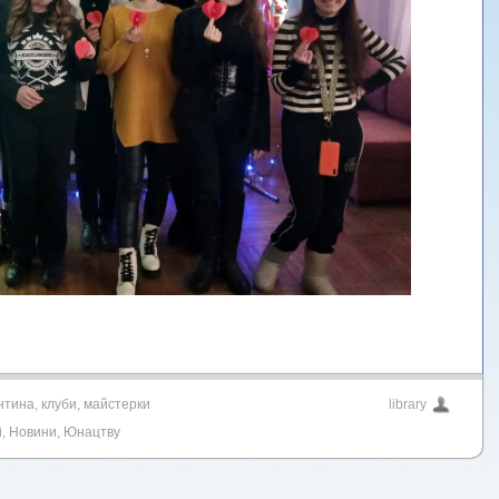
нтина
,
клуби
,
майстерки
library
і
,
Новини
,
Юнацтву