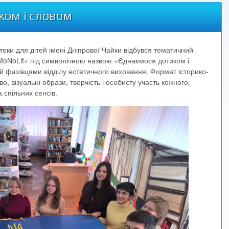
ком і словом
отеки для дітей імені Дніпрової Чайки відбувся тематичний
«MoNoLit» під символічною назвою «Єднаємося дотиком і
й фахівцями відділу естетичного виховання. Формат історико-
, візуальні образи, творчість і особисту участь кожного,
 спільних сенсів.