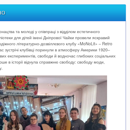
но
нацтва та молоді у співпраці з відділом естетичного
ліотеки для дітей імені Дніпрової Чайки провели яскравий
одіжного літературно-дозвіллєвого клубу «MoNoLit» – Retro
час зустрічі клубівці поринули в атмосферу Америки 1920–
ливих експериментів, свободи й водночас глибоких соціальних
рше в історії відчула справжню свободу: свободу моди,
у.