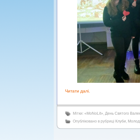
Читати далі.
Мітки:
«MoNoLit»
,
День Святого Вале
Опубліковано в рубриці
Клуби
,
Молод