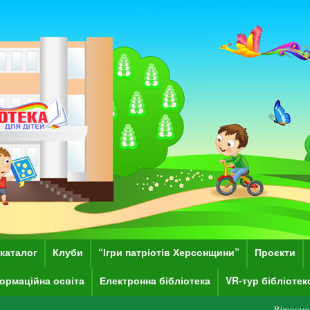
каталог
Клуби
“Ігри патріотів Херсонщини”
Проєкти
ормаційна освіта
Електронна бібліотека
VR-тур бібліоте
Вітаємо Вас на сайті Херсо