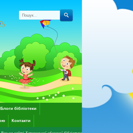
Блоги бібліотеки
кою
Контакти
нської обласної бібліотеки для дітей імені Дніпрової Чайки! Зверніть ув