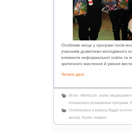
Особливе місце у програмі посів мо
учасників дозвіллєво-молодіжного кл
елементи неформальної освіти та ін
критичного мислення й уміння вести
Читати далі.
Мітки:
«MoNoLit»
,
клуби
,
медіаграмот
пізнавально-розважальні програми
,
Р
Опубліковано в рубриці
Відділ естет
молоді
,
Клуби
,
Новини