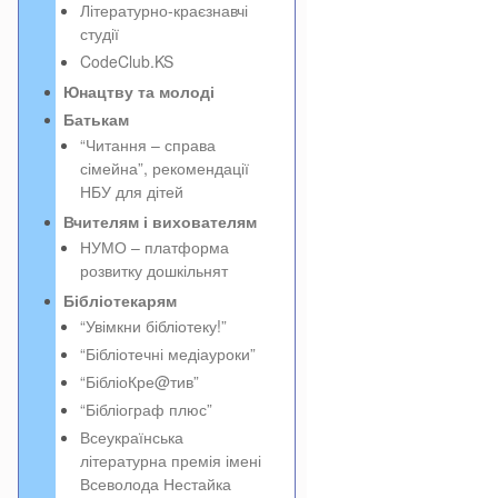
Літературно-краєзнавчі
студії
CodeClub.KS
Юнацтву та молоді
Батькам
“Читання – справа
сімейна”, рекомендації
НБУ для дітей
Вчителям і вихователям
НУМО – платформа
розвитку дошкільнят
Бібліотекарям
“Увімкни бібліотеку!”
“Бібліотечні медіауроки”
“БібліоКре@тив”
“Бібліограф плюс”
Всеукраїнська
літературна премія імені
Всеволода Нестайка