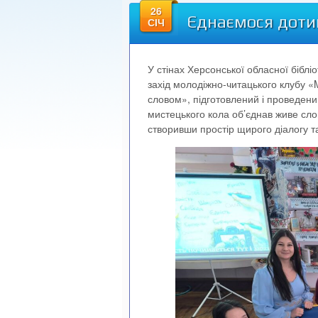
26
Єднаємося доти
СІЧ
У стінах Херсонської обласної біблі
захід молодіжно-читацького клубу 
словом», підготовлений і проведени
мистецького кола об’єднав живе слово
створивши простір щирого діалогу та