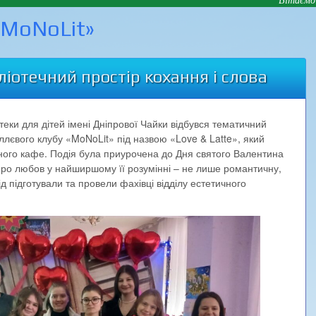
«MoNoLit»
бліотечний простір кохання і слова
отеки для дітей імені Дніпрової Чайки відбувся тематичний
ллєвого клубу «MoNoLit» під назвою «Love & Latte», який
ого кафе. Подія була приурочена до Дня святого Валентина
про любов у найширшому її розумінні – не лише романтичну,
 підготували та провели фахівці відділу естетичного