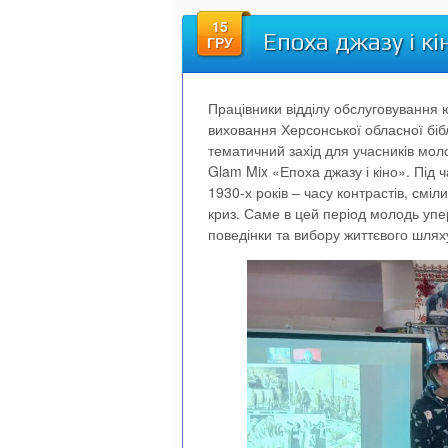
15
Епоха джазу і кі
ГРУ
Працівники відділу обслуговування ю
виховання Херсонської обласної біб
тематичний захід для учасників мол
Glam Mix «Епоха джазу і кіно». Під 
1930-х років – часу контрастів, смі
криз. Саме в цей період молодь упе
поведінки та вибору життєвого шлях