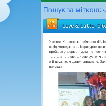
Пошук за міткою:
13
Love & Latte. Бі
ЛЮТ
У стінах Херсонської обласної біблі
захід молодіжного літературно-дозві
пройшов у форматі музично-поетичн
та стала теплою, щирою зустріччю 
а й дружню, людяну, справжню. Захід
виховання.