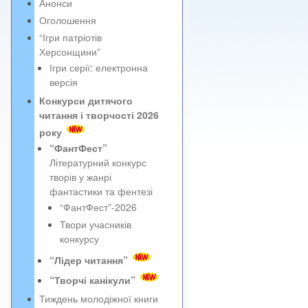
Анонси
Оголошення
“Ігри патріотів
Херсонщини”
Ігри серії: електронна
версія
Конкурси дитячого
читання і творчості 2026
року
“ФантФест”
Літературний конкурс
творів у жанрі
фантастики та фентезі
“ФантФест”-2026
Твори учасників
конкурсу
“Лідер читання”
“Творчі канікули”
Тиждень молодіжної книги