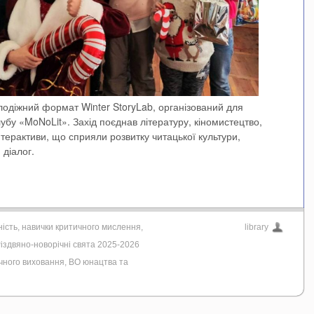
лодіжний формат Winter StoryLab, організований для
убу «MoNoLit». Захід поєднав літературу, кіномистецтво,
терактиви, що сприяли розвитку читацької культури,
 діалог.
ність
,
навички критичного мислення
,
library
іздвяно-новорічні свята 2025-2026
ичного виховання
,
ВО юнацтва та