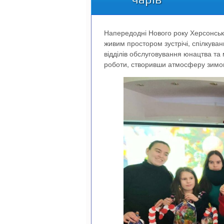
Напередодні Нового року Херсонська
живим простором зустрічі, спілкуван
відділів обслуговування юнацтва та
роботи, створивши атмосферу зимови