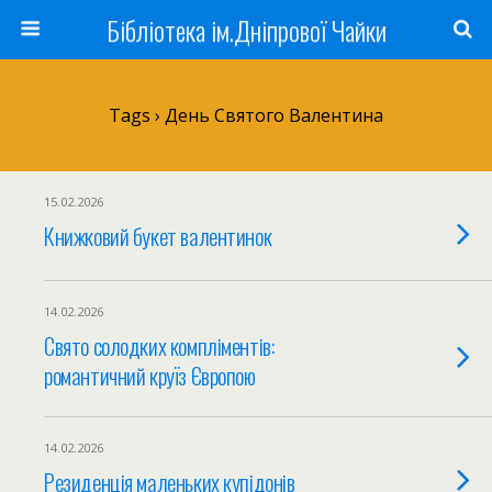
Бібліотека ім.Дніпрової Чайки
Tags › День Святого Валентина
15.02.2026
Книжковий букет валентинок
14.02.2026
Свято солодких компліментів:
романтичний круїз Європою
14.02.2026
Резиденція маленьких купідонів