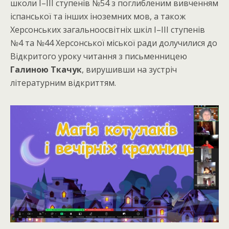
школи І–ІІІ ступенів №54 з поглибленим вивченням
іспанської та інших іноземних мов, а також
Херсонських загальноосвітніх шкіл І–ІІІ ступенів
№4 та №44 Херсонської міської ради долучилися до
Відкритого уроку читання з письменницею
Галиною Ткачук
, вирушивши на зустріч
літературним відкриттям.