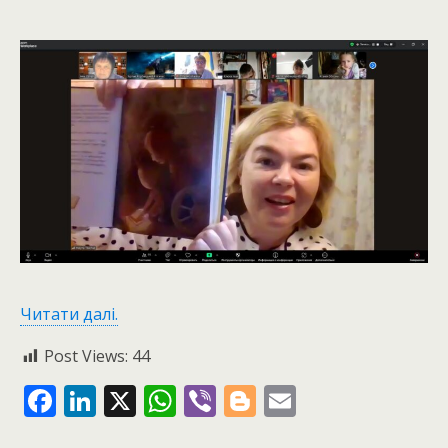
Читати далі.
Post Views:
44
F
Li
X
W
Vi
Bl
E
ac
n
h
b
o
m