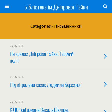
Бібліотека ім.Дніпрової Чайки
Categories ›
Письменники
09.06.2026
На крилах Дніпрової Чайки. Творчий
політ
01.06.2026
Під вітрилами казок Людмили Березіної
29.05.2026
КЛЮЧові романи Василя Шкляра.