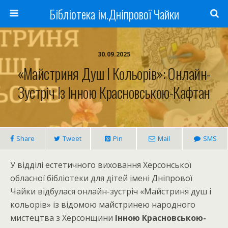
Бібліотека ім.Дніпрової Чайки
30.09.2025
«Майстриня Душ І Кольорів»: Онлайн-
Зустріч Із Інною Красновською-Кафтан
Share
Tweet
Pin
Mail
SMS
У відділі естетичного виховання Херсонської
обласної бібліотеки для дітей імені Дніпрової
Чайки відбулася онлайн-зустріч «Майстриня душ і
кольорів» із відомою майстринею народного
мистецтва з Херсонщини
Інною Красновською-