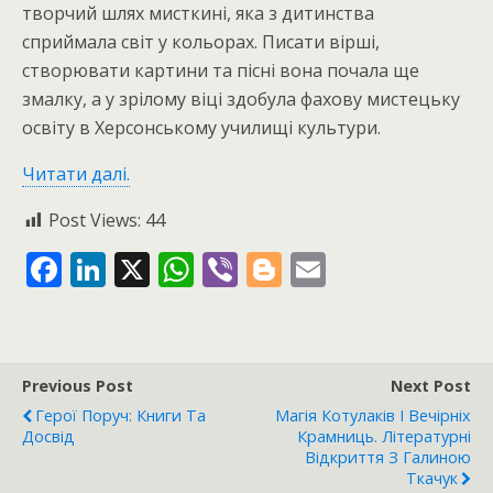
творчий шлях мисткині, яка з дитинства
сприймала світ у кольорах. Писати вірші,
створювати картини та пісні вона почала ще
змалку, а у зрілому віці здобула фахову мистецьку
освіту в Херсонському училищі культури.
Читати далі.
Post Views:
44
F
Li
X
W
Vi
Bl
E
ac
n
h
b
o
m
e
k
at
er
g
ai
b
e
s
g
l
Previous Post
Next Post
o
dI
A
er
Герої Поруч: Книги Та
Магія Котулаків І Вечірніх
o
n
p
Досвід
Крамниць. Літературні
Відкриття З Галиною
k
p
Ткачук