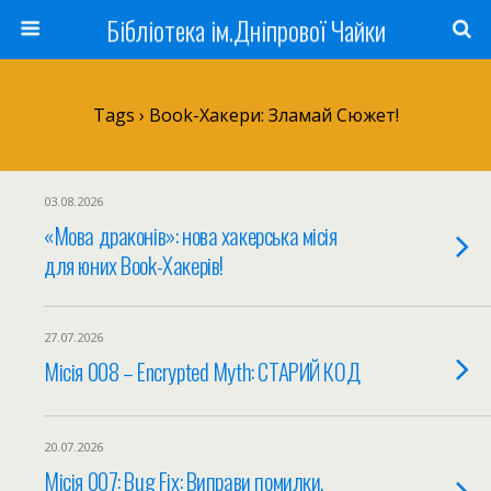
Бібліотека ім.Дніпрової Чайки
Tags › Book-Хакери: Зламай Сюжет!
03.08.2026
«Мова драконів»: нова хакерська місія
для юних Book-Хакерів!
27.07.2026
Місія 008 – Encrypted Myth: СТАРИЙ КОД
20.07.2026
Місія 007: Bug Fix: Виправи помилки.