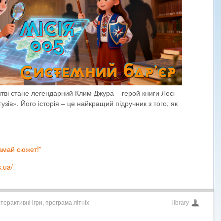
тві стане легендарний Клим Джура – герой книги Лесі
ів». Його історія – це найкращий підручник з того, як
амай сюжет!”
s.ua/
нтерактивні ігри
,
програма літніх
library