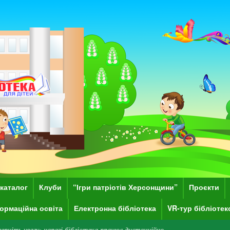
каталог
Клуби
“Ігри патріотів Херсонщини”
Проєкти
ормаційна освіта
Електронна бібліотека
VR-тур бібліоте
разі бібліотека працює дистанційно.