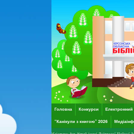
Головна
Конкурси
Електронний 
“Канікули з книгою” 2026
Медіаінф
обласної бібліотеки для дітей імені Дніпрової Чайки! Зверніть увагу: на