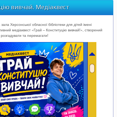
цію вивчай. Медіаквест
 зала Херсонської обласної бібліотеки для дітей імені
ктивний медіаквест «Грай – Конституцію вивчай!», створений
, розгадувати та перемагати!