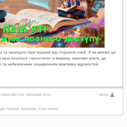
у та захищати своє коріння від сторонніх очей. А чи вміємо це
 крок хочеться «запостити» в мережу, важливо знати, де
єю та небезпечним поширенням важливих відомостей.
нтерактивні ігри
,
програма літніх
library
діл
,
Новини
,
Програма літніх читань