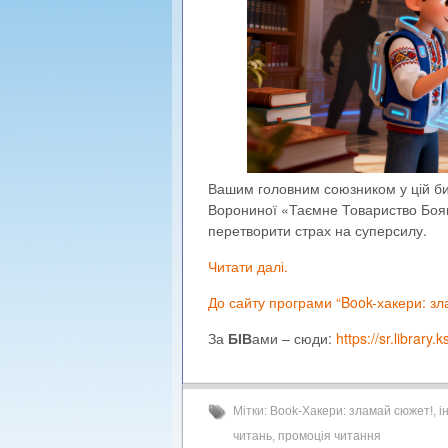
Вашим головним союзником у цій би
Ворониної «Таємне Товариство Боягуз
перетворити страх на суперсилу.
Читати далі.
До сайту програми “Book-хакери: зл
За
БІВ
ами – сюди:
https://sr.library.k
Мітки:
Book-Хакери: зламай сюжет!
,
і
читань
,
промоція читання