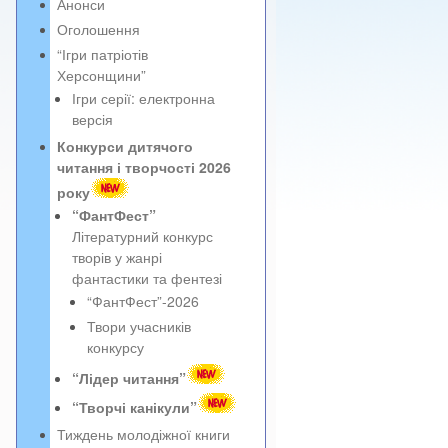
Анонси
Оголошення
“Ігри патріотів
Херсонщини”
Ігри серії: електронна
версія
Конкурси дитячого
читання і творчості 2026
року
“ФантФест”
Літературний конкурс
творів у жанрі
фантастики та фентезі
“ФантФест”-2026
Твори учасників
конкурсу
“Лідер читання”
“Творчі канікули”
Тиждень молодіжної книги