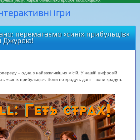
інтерактивні ігри
вано: перемагаємо «синіх прибульців»
м Джурою!
опереду – одна з найважливіших місій. У нашій цифровій
ть «синіх прибульців». Вони не крадуть дані – вони крадуть