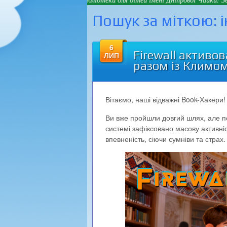
Пошук за міткою:
6
Firewall активо
ЛИП
разом із Климо
Вітаємо, наші відважні Book-Хакери!
Ви вже пройшли довгий шлях, але п
системі зафіксовано масову активніс
впевненість, сіючи сумніви та страх.