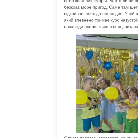
вітер казкових історій. Варто лише 
безкрає море пригод. Саме там шеле
відкриває шлях до нових див. У цій
який впевнено тримає курс назустрі
назавжди оселяються в серці читача
Одного теплого, яскравого, сонячно