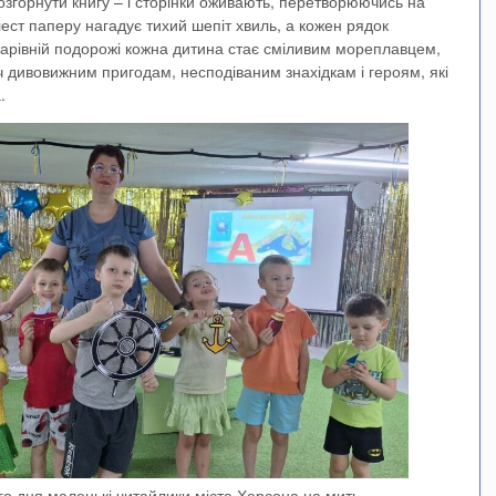
розгорнути книгу – і сторінки оживають, перетворюючись на
ст паперу нагадує тихий шепіт хвиль, а кожен рядок
 чарівній подорожі кожна дитина стає сміливим мореплавцем,
ч дивовижним пригодам, несподіваним знахідкам і героям, які
.
го дня маленькі читайлики міста Херсона на мить