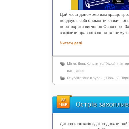
Цей квест допоможе вам краще зроз
поєднує в собі елементи класичної 
перетворити вивчення Основного За
закріпити правові знання та стимул
Читати далі.
Мітки:
День Конституції України
,
інтер
виховання
Опубліковано в рубриці
Новини
,
Підл
23
Острів захопли
ЧЕР
Дитяча фантазія здатна долати найві