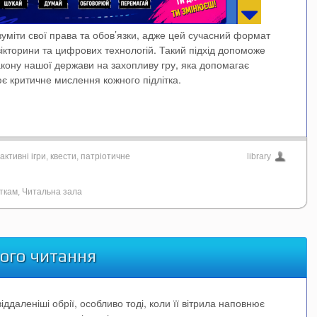
уміти свої права та обов’язки, адже цей сучасний формат
вікторини та цифрових технологій. Такий підхід допоможе
кону нашої держави на захопливу гру, яка допомагає
ює критичне мислення кожного підлітка.
активні ігри
,
квести
,
патріотичне
library
іткам
,
Читальна зала
вого читання
ддаленіші обрії, особливо тоді, коли її вітрила наповнює