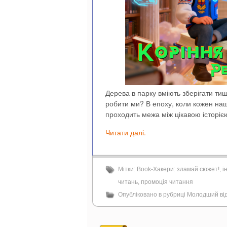
Дерева в парку вміють зберігати тиш
робити ми? В епоху, коли кожен наш
проходить межа між цікавою історі
Читати далі.
Мітки:
Book-Хакери: зламай сюжет!
,
і
читань
,
промоція читання
Опубліковано в рубриці
Молодший від