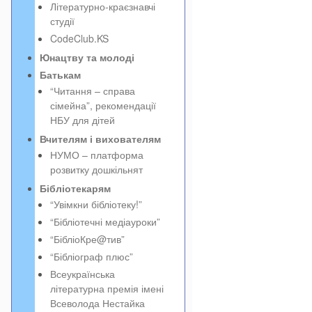
Літературно-краєзнавчі
студії
CodeClub.KS
Юнацтву та молоді
Батькам
“Читання – справа
сімейна”, рекомендації
НБУ для дітей
Вчителям і вихователям
НУМО – платформа
розвитку дошкільнят
Бібліотекарям
“Увімкни бібліотеку!”
“Бібліотечні медіауроки”
“БібліоКре@тив”
“Бібліограф плюс”
Всеукраїнська
літературна премія імені
Всеволода Нестайка