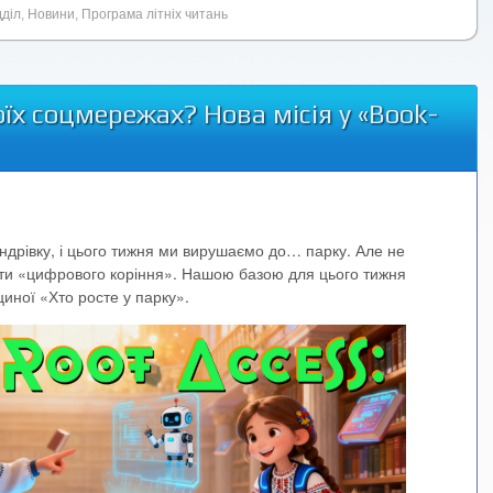
діл
,
Новини
,
Програма літніх читань
оїх соцмережах? Нова місія у «Book-
ндрівку, і цього тижня ми вирушаємо до… парку. Але не
рети «цифрового коріння». Нашою базою для цього тижня
циної «Хто росте у парку».