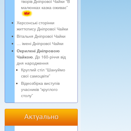
творів Дніпрової Чайки “В
малюнках казка оживає”
Херсонські сторінки
життєпису Дніпрової Чайки
Вітальня Дніпрової Чайки
… імені Дніпрової Чайки
Окрилені Дніпровою
Чайкою
. До 160-річчя від
дня народження
Круглий стіл “Шануймо
свої самоцвіти”
Відеозбірка виступів
учасників “круглого
столу”
Актуально