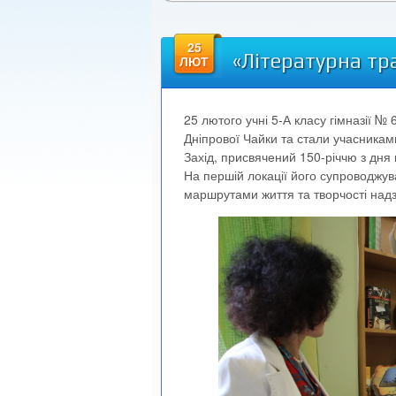
25
«Літературна тра
ЛЮТ
25 лютого учні 5-А класу гімназії № 
Дніпрової Чайки та стали учасникам
Захід, присвячений 150-річчю з дня 
На першій локації його супроводжув
маршрутами життя та творчості надз