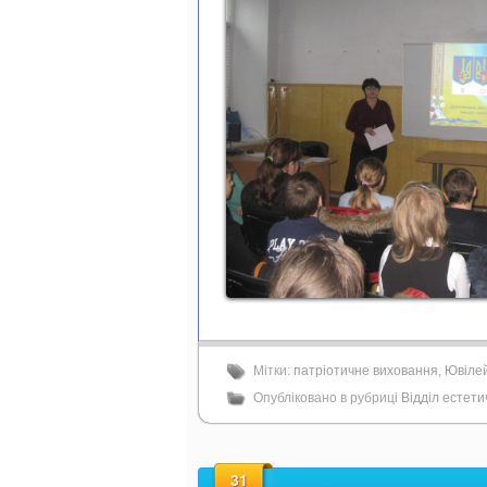
Мітки:
патріотичне виховання
,
Ювілей
Опубліковано в рубриці
Відділ естет
31