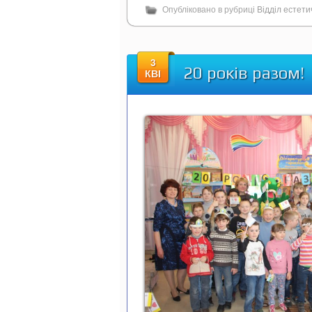
Опубліковано в рубриці
Відділ естет
3
20 років разом!
КВІ