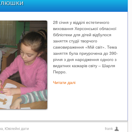
пелюшки
28 січня у відділі естетичного
виховання Херсонської обласної
бібліотеки для дітей відбулося
заняття студії творчого
самовираження «Мій світ». Тема
заняття була приурочена до 390-
річчя з дня народження одного з
видатних казкарів світу – Шарля
Перро.
Читати далі
ра
,
Ювілейні дати
frank