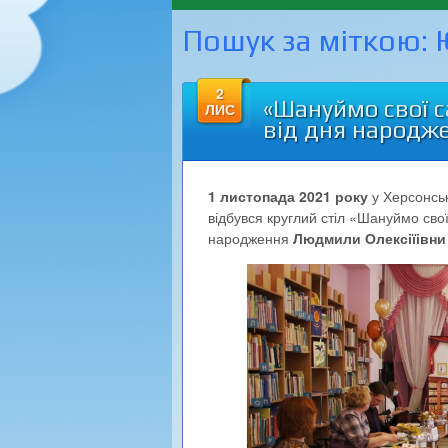
Пошук за міткою:
2
«Шануймо свої с
ЛИС
від дня народже
1 листопада 2021 року
у Херсонські
відбувся круглий стіл «Шануймо свої
народження
Людмили Олексіїівни 