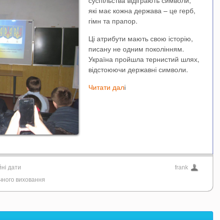
суспільства відіграють символи,
які має кожна держава – це герб,
гімн та прапор.
Ці атрибути мають свою історію,
писану не одним поколінням.
Україна пройшла тернистий шлях,
відстоюючи державні символи.
Читати дал
і
ні дати
frank
ичного виховання