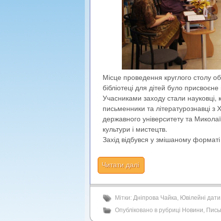
Місце проведення круглого столу об
бібліотеці для дітей було присвоєне 
Учасниками заходу стали науковці, ке
письменники та літературознавці з 
державного університету та Миколаї
культури і мистецтв.
Захід відбувся у змішаному форматі 
Читати далі
Мітки:
Дніпрова Чайка
,
Ювілейні дати
Опубліковано в рубриці
Новини
,
Пись