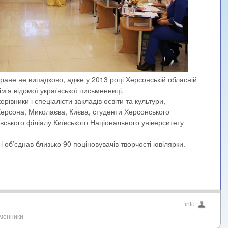
ране не випадково, адже у 2013 році Херсонській обласній
ім’я відомої української письменниці.
рівники і спеціалісти закладів освіти та культури,
Херсона, Миколаєва, Києва, студенти Херсонського
вського філіалу Київського Національного університету
і об’єднав близько 90 поціновувачів творчості ювілярки.
info
менники