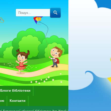
Блоги бібліотеки
кою
Контакти
асної бібліотеки для дітей імені Дніпрової Чайки! Зверніть увагу: нараз