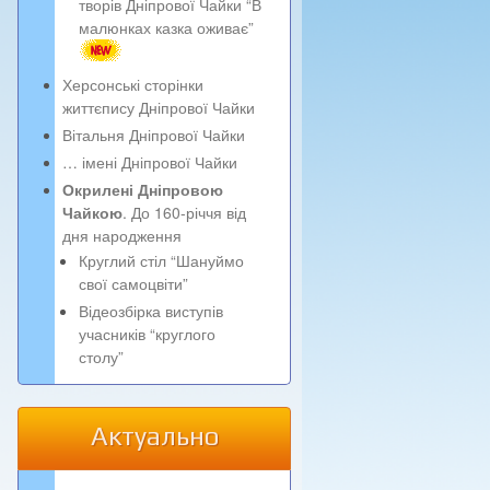
творів Дніпрової Чайки “В
малюнках казка оживає”
Херсонські сторінки
життєпису Дніпрової Чайки
Вітальня Дніпрової Чайки
… імені Дніпрової Чайки
Окрилені Дніпровою
Чайкою
. До 160-річчя від
дня народження
Круглий стіл “Шануймо
свої самоцвіти”
Відеозбірка виступів
учасників “круглого
столу”
Актуально