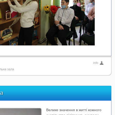
info
льна зала
ба
Велике значення в житті кожного