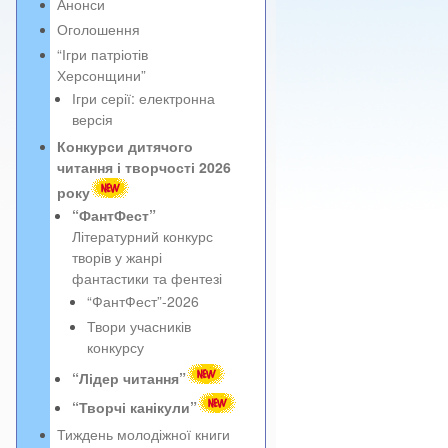
Анонси
Оголошення
“Ігри патріотів
Херсонщини”
Ігри серії: електронна
версія
Конкурси дитячого
читання і творчості 2026
року
“ФантФест”
Літературний конкурс
творів у жанрі
фантастики та фентезі
“ФантФест”-2026
Твори учасників
конкурсу
“Лідер читання”
“Творчі канікули”
Тиждень молодіжної книги