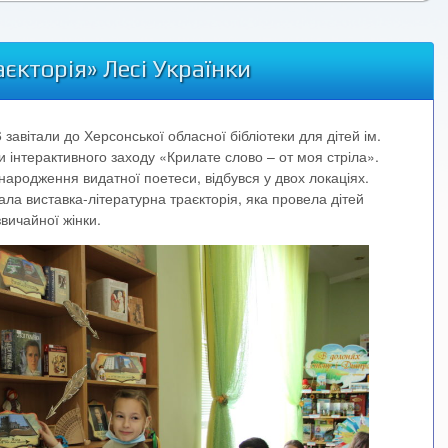
єкторія» Лесі Українки
6 завітали до Херсонської обласної бібліотеки для дітей ім.
и інтерактивного заходу «Крилате слово – от моя стріла».
народження видатної поетеси, відбувся у двох локаціях.
ала виставка-літературна траєкторія, яка провела дітей
вичайної жінки.