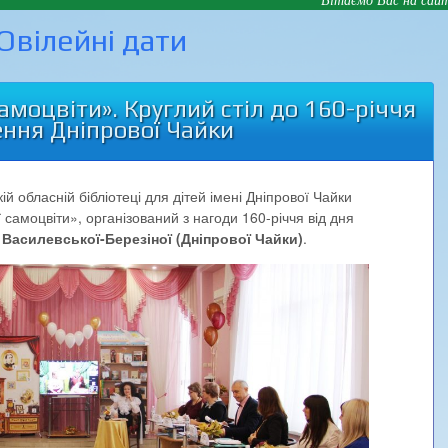
Ювілейні дати
амоцвіти». Круглий стіл до 160-річчя
ння Дніпрової Чайки
й обласній бібліотеці для дітей імені Дніпрової Чайки
 самоцвіти», організований з нагоди 160-річчя від дня
Василевської-Березіної (Дніпрової Чайки)
.