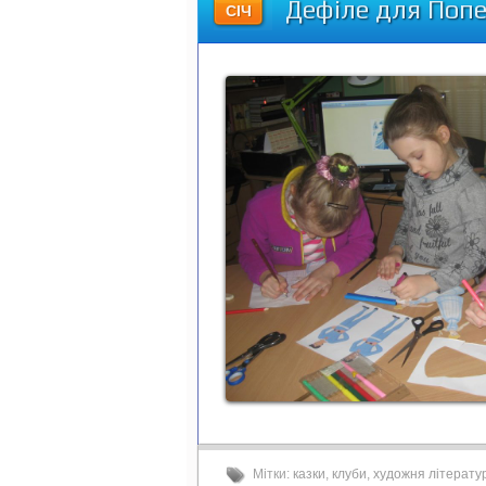
Дефіле для По
СІЧ
Мітки:
казки
,
клуби
,
художня літерату