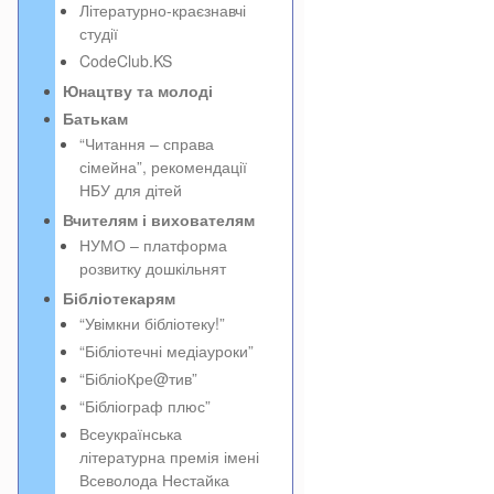
Літературно-краєзнавчі
студії
CodeClub.KS
Юнацтву та молоді
Батькам
“Читання – справа
сімейна”, рекомендації
НБУ для дітей
Вчителям і вихователям
НУМО – платформа
розвитку дошкільнят
Бібліотекарям
“Увімкни бібліотеку!”
“Бібліотечні медіауроки”
“БібліоКре@тив”
“Бібліограф плюс”
Всеукраїнська
літературна премія імені
Всеволода Нестайка