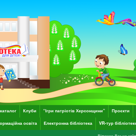
каталог
Клуби
“Ігри патріотів Херсонщини”
Проєкти
ормаційна освіта
Електронна бібліотека
VR-тур бібліоте
Вітаємо Вас на сайті Херсонської обл