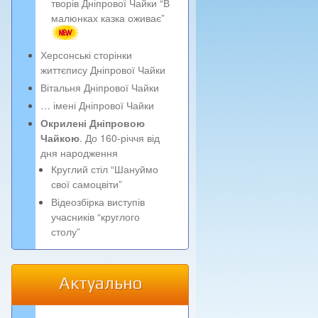
творів Дніпрової Чайки “В
малюнках казка оживає”
Херсонські сторінки
життєпису Дніпрової Чайки
Вітальня Дніпрової Чайки
… імені Дніпрової Чайки
Окрилені Дніпровою
Чайкою
. До 160-річчя від
дня народження
Круглий стіл “Шануймо
свої самоцвіти”
Відеозбірка виступів
учасників “круглого
столу”
Актуально