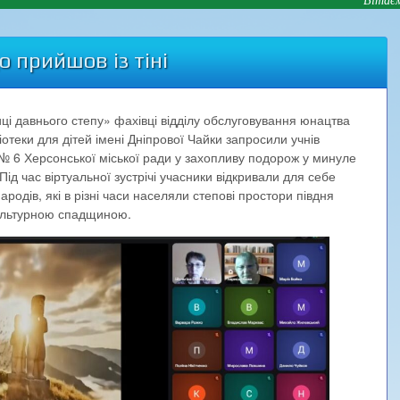
о прийшов із тіні
ці давнього степу» фахівці відділу обслуговування юнацтва
іотеки для дітей імені Дніпрової Чайки запросили учнів
№ 6 Херсонської міської ради у захопливу подорож у минуле
Під час віртуальної зустрічі учасники відкривали для себе
народів, які в різні часи населяли степові простори півдня
культурною спадщиною.