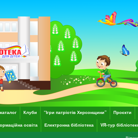
каталог
Клуби
“Ігри патріотів Херсонщини”
Проєкти
ормаційна освіта
Електронна бібліотека
VR-тур бібліоте
Вітаємо Вас на сайт