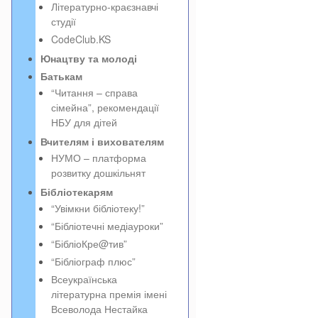
Літературно-краєзнавчі
студії
CodeClub.KS
Юнацтву та молоді
Батькам
“Читання – справа
сімейна”, рекомендації
НБУ для дітей
Вчителям і вихователям
НУМО – платформа
розвитку дошкільнят
Бібліотекарям
“Увімкни бібліотеку!”
“Бібліотечні медіауроки”
“БібліоКре@тив”
“Бібліограф плюс”
Всеукраїнська
літературна премія імені
Всеволода Нестайка