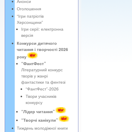
Анонси
Оголошення
“Ігри патріотів
Херсонщини”
Ігри серії: електронна
версія
Конкурси дитячого
читання і творчості 2026
року
“ФантФест”
Літературний конкурс
творів у жанрі
фантастики та фентезі
“ФантФест”-2026
Твори учасників
конкурсу
“Лідер читання”
“Творчі канікули”
Тиждень молодіжної книги