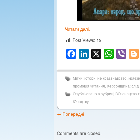
Читати далі.
Post Views:
19
Facebook
LinkedIn
X
What
Vi
Мітки:
історичне краєзнавство
,
краєз
промоція читання
,
Херсонщина: слід 
Опубліковано в рубриці
ВО юнацтва т
Юнацтву
←
Попередні
Comments are closed.