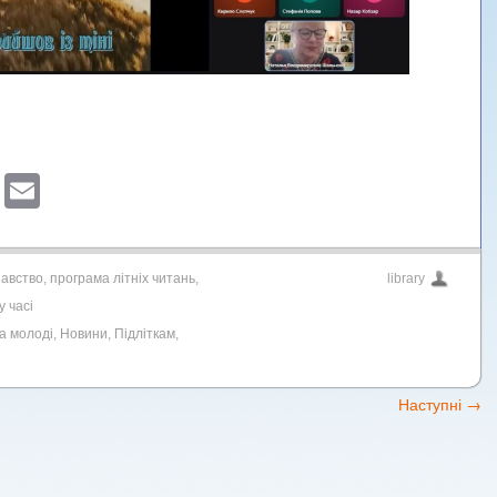
sApp
ber
Blogger
Email
навство
,
програма літніх читань
,
library
у часі
а молоді
,
Новини
,
Підліткам
,
Наступні
→