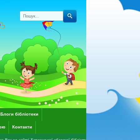
Блоги бібліотеки
кою
Контакти
і Херсонської обласної бібліотеки для дітей імені Дніпрової Чайки! Звер