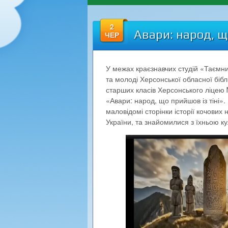
2
Авари: народ, щ
ЧЕР
У межах краєзнавчих студій «Таємни
та молоді Херсонської обласної бібл
старших класів Херсонського ліцею 
«Авари: народ, що прийшов із тіні». 
маловідомі сторінки історії кочових 
України, та знайомилися з їхньою 