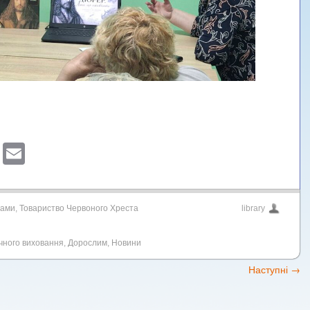
sApp
ber
Blogger
Email
рами
,
Товариство Червоного Хреста
library
ичного виховання
,
Дорослим
,
Новини
Наступні
→