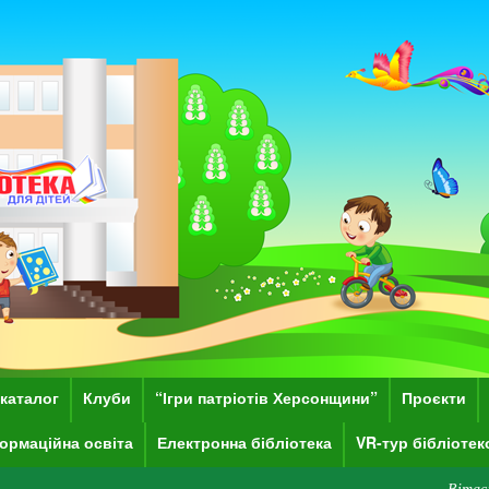
каталог
Клуби
“Ігри патріотів Херсонщини”
Проєкти
ормаційна освіта
Електронна бібліотека
VR-тур бібліоте
Вітаємо Вас на сайт