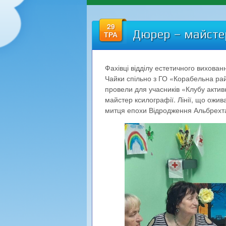
29
Дюрер – майстер
ТРА
Фахівці відділу естетичного вихован
Чайки спільно з ГО «Корабельна ра
провели для учасників «Клубу активн
майстер ксилографії. Лінії, що ожи
митця епохи Відродження Альбрехт