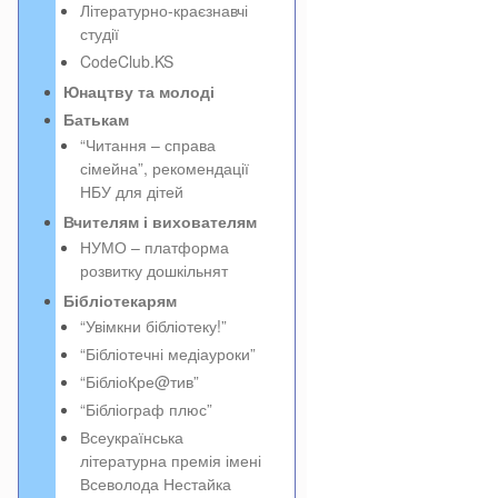
Літературно-краєзнавчі
студії
CodeClub.KS
Юнацтву та молоді
Батькам
“Читання – справа
сімейна”, рекомендації
НБУ для дітей
Вчителям і вихователям
НУМО – платформа
розвитку дошкільнят
Бібліотекарям
“Увімкни бібліотеку!”
“Бібліотечні медіауроки”
“БібліоКре@тив”
“Бібліограф плюс”
Всеукраїнська
літературна премія імені
Всеволода Нестайка