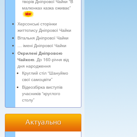
творів Дніпрової Чайки “В
малюнках казка оживає”
Херсонські сторінки
життєпису Дніпрової Чайки
Вітальня Дніпрової Чайки
… імені Дніпрової Чайки
Окрилені Дніпровою
Чайкою
. До 160-річчя від
дня народження
Круглий стіл “Шануймо
свої самоцвіти”
Відеозбірка виступів
учасників “круглого
столу”
Актуально