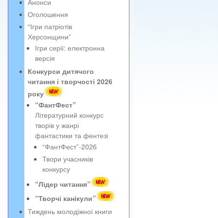
Анонси
Оголошення
“Ігри патріотів
Херсонщини”
Ігри серії: електронна
версія
Конкурси дитячого
читання і творчості 2026
року
“ФантФест”
Літературний конкурс
творів у жанрі
фантастики та фентезі
“ФантФест”-2026
Твори учасників
конкурсу
“Лідер читання”
“Творчі канікули”
Тиждень молодіжної книги