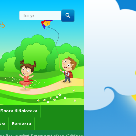
Блоги бібліотеки
кою
Контакти
і Херсонської обласної бібліотеки для дітей імені Дніпрової Чайки! Звер