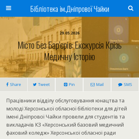
Бібліотека ім.Дніпрової Чайки
29.05.2026
Місто Без Бар’єрів: Екскурсія Крізь
Медичну Історію
Share
Tweet
Pin
Mail
SMS
Працівники відділу обслуговування юнацтва та
молоді Херсонської обласної бібліотеки для дітей
імені Дніпрової Чайки провели для студентів та
викладачів КЗ «Херсонський базовий медичний
фаховий коледж» Херсонської обласної ради