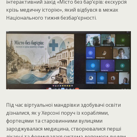
інтерактивний захід «Місто без бар’єрів: екскурсія
крізь медичну історію», який відбувся в межах
Національного тижня безбар’єрності.
Під час віртуальної мандрівки здобувачі освіти
дізналися, як у Херсоні поруч із кораблями,
фортецями та старовинними вулицями
зароджувалася медицина, створювалися перші
лікарні та формувалася система допомоги людям,