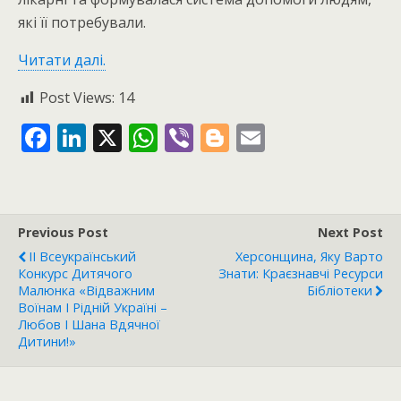
які її потребували.
Читати далі.
Post Views:
14
F
Li
X
W
Vi
Bl
E
ac
n
h
b
o
m
e
k
at
er
g
ai
b
e
s
g
l
Previous Post
Next Post
o
dI
A
er
ІІ Всеукраїнський
Херсонщина, Яку Варто
o
n
p
Конкурс Дитячого
Знати: Краєзнавчі Ресурси
Малюнка «Відважним
Бібліотеки
k
p
Воїнам І Рідній Україні –
Любов І Шана Вдячної
Дитини!»