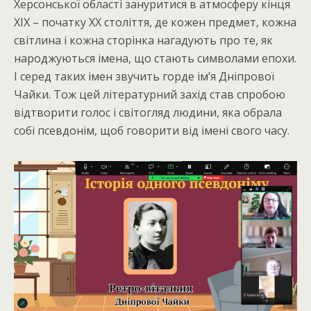
Херсонської області зануритися в атмосферу кінця
ХІХ – початку ХХ століття, де кожен предмет, кожна
світлина і кожна сторінка нагадують про те, як
народжуються імена, що стають символами епохи.
І серед таких імен звучить горде ім’я Дніпрової
Чайки. Тож цей літературний захід став спробою
відтворити голос і світогляд людини, яка обрала
собі псевдонім, щоб говорити від імені свого часу.