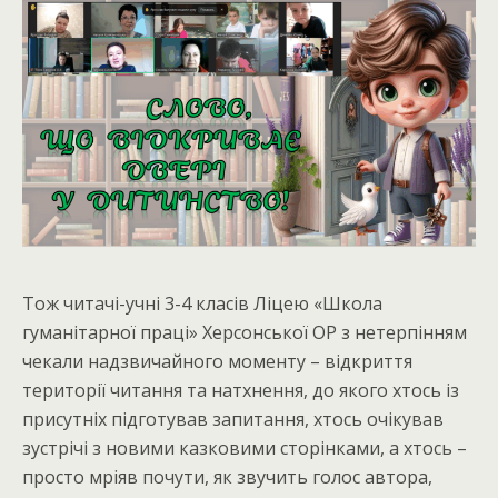
Тож читачі-учні 3-4 класів Ліцею «Школа
гуманітарної праці» Херсонської ОР з нетерпінням
чекали надзвичайного моменту – відкриття
території читання та натхнення, до якого хтось із
присутніх підготував запитання, хтось очікував
зустрічі з новими казковими сторінками, а хтось –
просто мріяв почути, як звучить голос автора,