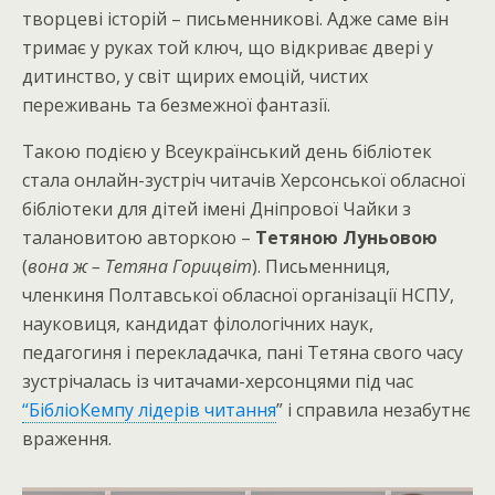
творцеві історій – письменникові. Адже саме він
тримає у руках той ключ, що відкриває двері у
дитинство, у світ щирих емоцій, чистих
переживань та безмежної фантазії.
Такою подією у Всеукраїнський день бібліотек
стала онлайн-зустріч читачів Херсонської обласної
бібліотеки для дітей імені Дніпрової Чайки з
талановитою авторкою –
Тетяною Луньовою
(
вона ж – Тетяна Горицвіт
). Письменниця,
членкиня Полтавської обласної організації НСПУ,
науковиця, кандидат філологічних наук,
педагогиня і перекладачка, пані Тетяна свого часу
зустрічалась із читачами-херсонцями під час
“БібліоКемпу лідерів читання
” і справила незабутнє
враження.