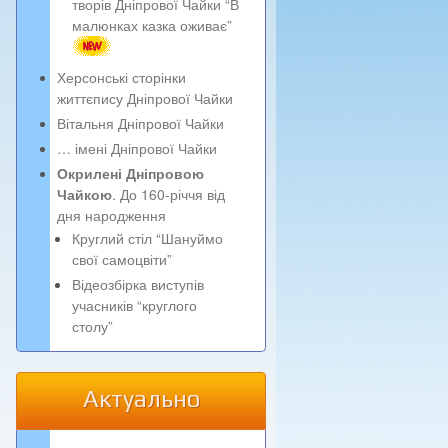
творів Дніпрової Чайки “В
малюнках казка оживає”
Херсонські сторінки
життєпису Дніпрової Чайки
Вітальня Дніпрової Чайки
… імені Дніпрової Чайки
Окрилені Дніпровою
Чайкою
. До 160-річчя від
дня народження
Круглий стіл “Шануймо
свої самоцвіти”
Відеозбірка виступів
учасників “круглого
столу”
Актуально