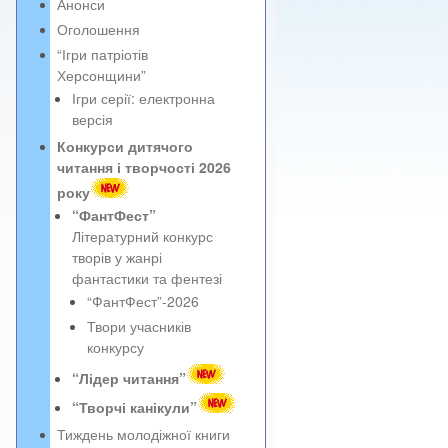
Анонси
Оголошення
“Ігри патріотів
Херсонщини”
Ігри серії: електронна
версія
Конкурси дитячого
читання і творчості 2026
року
“ФантФест”
Літературний конкурс
творів у жанрі
фантастики та фентезі
“ФантФест”-2026
Твори учасників
конкурсу
“Лідер читання”
“Творчі канікули”
Тиждень молодіжної книги