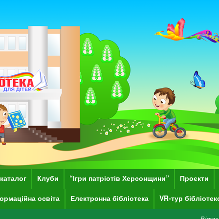
каталог
Клуби
“Ігри патріотів Херсонщини”
Проєкти
ормаційна освіта
Електронна бібліотека
VR-тур бібліоте
Вітаємо Вас на сай