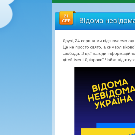
21
Відома невідома
СЕР
Друзі, 24 серпня ми відзначаємо одн
Це не просто свято, а символ віково
свободи. З цієї нагоди інформаційно
дітей імені Дніпрової Чайки підгот