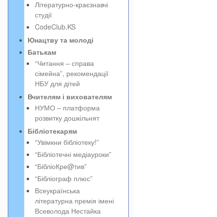
Літературно-краєзнавчі
студії
CodeClub.KS
Юнацтву та молоді
Батькам
“Читання – справа
сімейна”, рекомендації
НБУ для дітей
Вчителям і вихователям
НУМО – платформа
розвитку дошкільнят
Бібліотекарям
“Увімкни бібліотеку!”
“Бібліотечні медіауроки”
“БібліоКре@тив”
“Бібліограф плюс”
Всеукраїнська
літературна премія імені
Всеволода Нестайка