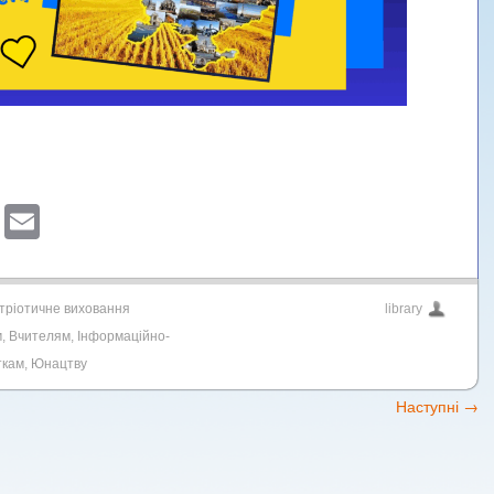
sApp
ber
Blogger
Email
тріотичне виховання
library
м
,
Вчителям
,
Інформаційно-
ткам
,
Юнацтву
Наступні
→