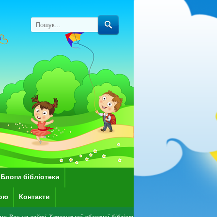
Блоги бібліотеки
кою
Контакти
ті Херсонської обласної бібліотеки для дітей імені Дніпрової Чайки! Зве