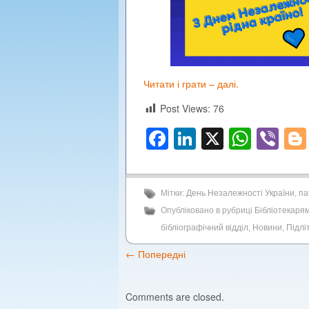
Читати і грати – далі.
Post Views:
76
Facebook
LinkedIn
X
What
Vi
Мітки:
День Незалежності України
,
па
Опубліковано в рубриці
Бібліотекаря
бібліографічний відділ
,
Новини
,
Підлі
←
Попередні
Comments are closed.