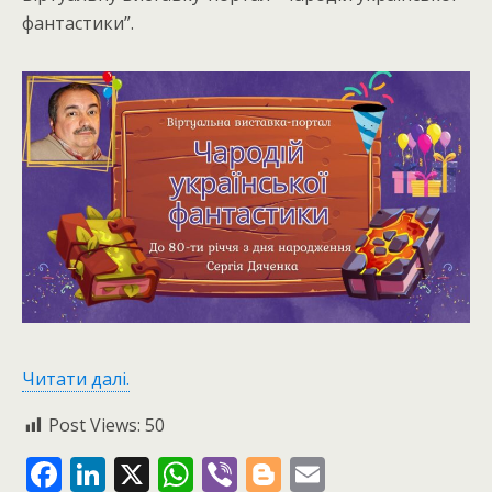
фантастики”.
Читати далі.
Post Views:
50
F
Li
X
W
Vi
Bl
E