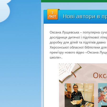
3
Нові автори в п
ЛЮТ
Оксана Лущевська – популярна суча
дослідниця дитячої і підліткової літ
доробку для дітей та підлітків давн
Херсонської обласної бібліотеки для
прем’єру нового відео «Оксана Лущев
школи».