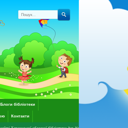
Блоги бібліотеки
кою
Контакти
кої обласної бібліотеки для дітей імені Дніпрової Чайки! Зверніть увагу