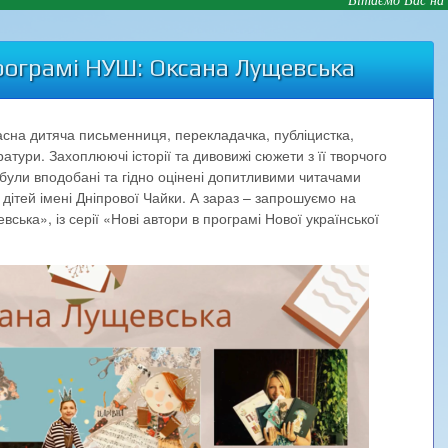
рограмі НУШ: Оксана Лущевська
сна дитяча письменниця, перекладачка, публіцистка,
ератури. Захоплюючі історії та дивовижі сюжети з її творчого
о були вподобані та гідно оцінені допитливими читачами
 дітей імені Дніпрової Чайки. А зараз – запрошуємо на
ська», із серії «Нові автори в програмі Нової української