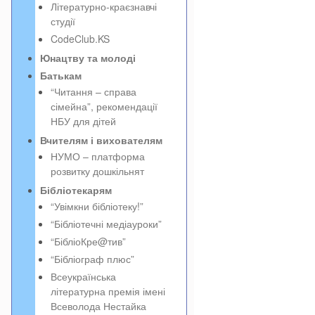
Літературно-краєзнавчі
студії
CodeClub.KS
Юнацтву та молоді
Батькам
“Читання – справа
сімейна”, рекомендації
НБУ для дітей
Вчителям і вихователям
НУМО – платформа
розвитку дошкільнят
Бібліотекарям
“Увімкни бібліотеку!”
“Бібліотечні медіауроки”
“БібліоКре@тив”
“Бібліограф плюс”
Всеукраїнська
літературна премія імені
Всеволода Нестайка