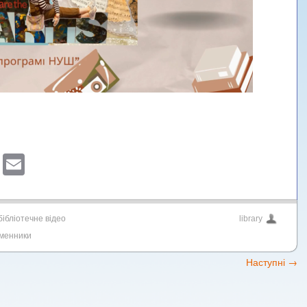
sApp
ber
Blogger
Email
бібліотечне відео
library
менники
Наступні
→