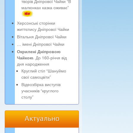
творів Дніпрової Чайки “В
малюнках казка оживає”
Херсонські сторінки
життєпису Дніпрової Чайки
Вітальня Дніпрової Чайки
… імені Дніпрової Чайки
Окрилені Дніпровою
Чайкою
. До 160-річчя від
дня народження
Круглий стіл “Шануймо
свої самоцвіти”
Відеозбірка виступів
учасників “круглого
столу”
Актуально