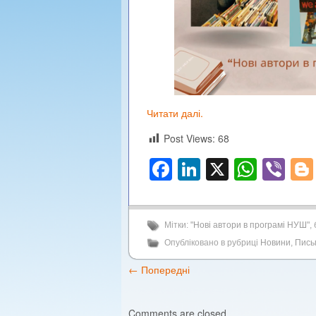
Читати далі.
Post Views:
68
Facebook
LinkedIn
X
What
Vi
Мітки:
"Нові автори в програмі НУШ"
,
Опубліковано в рубриці
Новини
,
Пись
←
Попередні
Comments are closed.