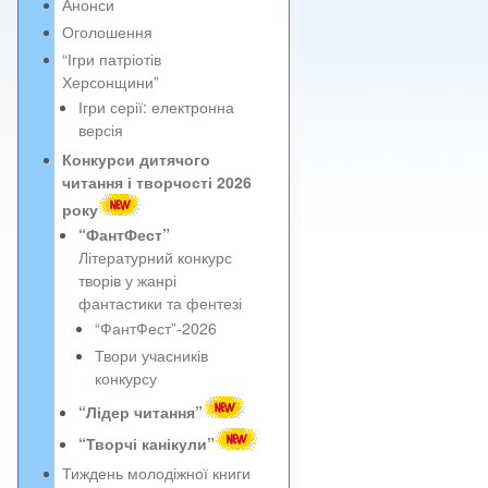
Анонси
Оголошення
“Ігри патріотів
Херсонщини”
Ігри серії: електронна
версія
Конкурси дитячого
читання і творчості 2026
року
“ФантФест”
Літературний конкурс
творів у жанрі
фантастики та фентезі
“ФантФест”-2026
Твори учасників
конкурсу
“Лідер читання”
“Творчі канікули”
Тиждень молодіжної книги