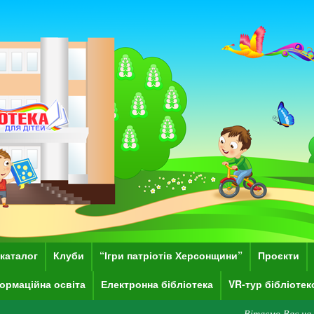
каталог
Клуби
“Ігри патріотів Херсонщини”
Проєкти
ормаційна освіта
Електронна бібліотека
VR-тур бібліоте
Вітаємо Вас на сайті Херсонсь