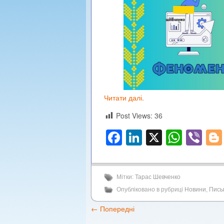
Читати далі.
Post Views:
36
Facebook
LinkedIn
X
What
Vi
Мітки:
Тарас Шевченко
Опубліковано в рубриці
Новини
,
Пись
←
Попередні