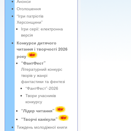
Анонси
Оголошення
“Ігри патріотів
Херсонщини”
Ігри серії: електронна
версія
Конкурси дитячого
читання і творчості 2026
року
“ФантФест”
Літературний конкурс
творів у жанрі
фантастики та фентезі
“ФантФест”-2026
Твори учасників
конкурсу
“Лідер читання”
“Творчі канікули”
Тиждень молодіжної книги