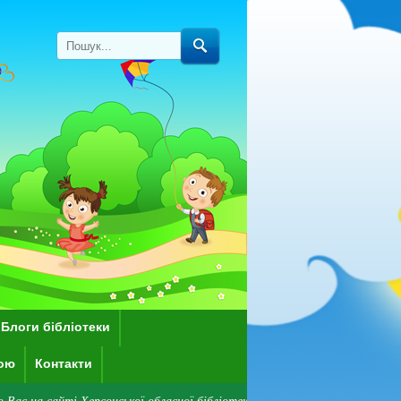
Блоги бібліотеки
кою
Контакти
 Херсонської обласної бібліотеки для дітей імені Дніпрової Чайки! Зверн