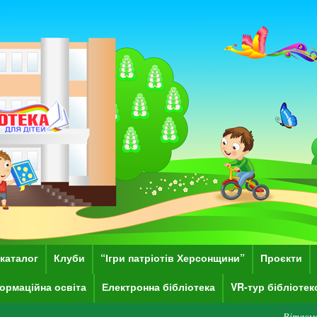
каталог
Клуби
“Ігри патріотів Херсонщини”
Проєкти
ормаційна освіта
Електронна бібліотека
VR-тур бібліоте
Вітаємо Вас на сайті