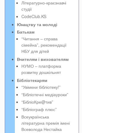
Літературно-краєзнавчі
студії
CodeClub.KS
Юнацтву та молоді
Батькам
“Читання – справа
сімейна”, рекомендації
НБУ для дітей
Вчителям і вихователям
НУМО – платформа
розвитку дошкільнят
Бібліотекарям
“Увімкни бібліотеку!”
“Бібліотечні медіауроки”
“БібліоКре@тив”
“Бібліограф плюс”
Всеукраїнська
літературна премія імені
Всеволода Нестайка