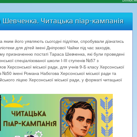
 Шевченка. Читацька піар-кампанія
яким його уявляють сьогодні підлітки, спробували дізнатись
іотеки для дітей імені Дніпрової Чайки під час заходів,
ому призначенню постаті Тараса Шевченка, які були проведені
онської спеціалізованої школи І-ІІІ ступенів №57 з
в Херсонської міської ради, для учнів 9-Б класу Херсонської
нів №50 імені Романа Набєгова Херсонської міської ради та
йського ліцею Херсонської міської ради, у форматі читацької