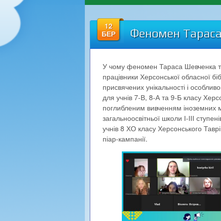
12
Феномен Тараса
БЕР
У чому феномен Тараса Шевченка та 
працівники Херсонської обласної бібл
присвячених унікальності і особлив
для учнів 7-В, 8-А та 9-Б класу Херс
поглибленим вивченням іноземних мо
загальноосвітньої школи І-ІІІ ступе
учнів 8 ХО класу Херсонського Таврі
піар-кампанії.