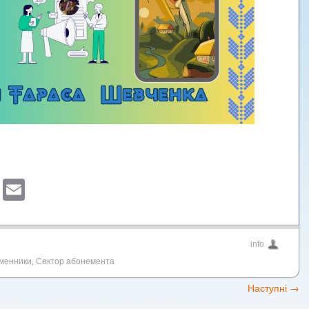
sApp
ber
Blogger
Email
info
менники
,
Сектор абонемента
Наступні
→