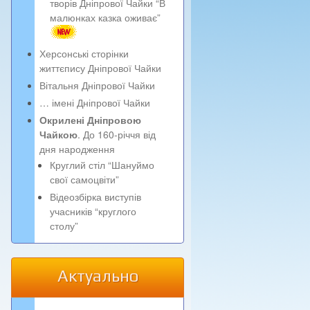
творів Дніпрової Чайки “В
малюнках казка оживає”
Херсонські сторінки
життєпису Дніпрової Чайки
Вітальня Дніпрової Чайки
… імені Дніпрової Чайки
Окрилені Дніпровою
Чайкою
. До 160-річчя від
дня народження
Круглий стіл “Шануймо
свої самоцвіти”
Відеозбірка виступів
учасників “круглого
столу”
Актуально