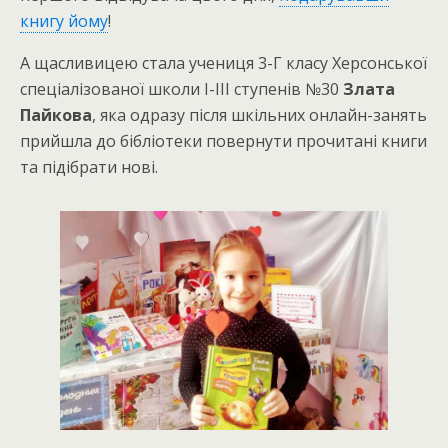
книгу йому
!
А щасливицею стала учениця 3-Г класу Херсонської
спеціалізованої школи І-ІІІ ступенів №30
Злата
Пайкова
, яка одразу після шкільних онлайн-занять
прийшла до бібліотеки повернути прочитані книги
та підібрати нові.