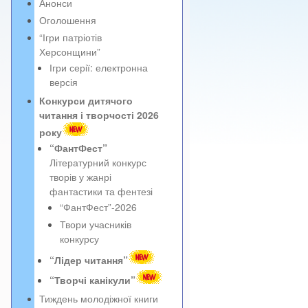
Анонси
Оголошення
“Ігри патріотів
Херсонщини”
Ігри серії: електронна
версія
Конкурси дитячого
читання і творчості 2026
року
“ФантФест”
Літературний конкурс
творів у жанрі
фантастики та фентезі
“ФантФест”-2026
Твори учасників
конкурсу
“Лідер читання”
“Творчі канікули”
Тиждень молодіжної книги