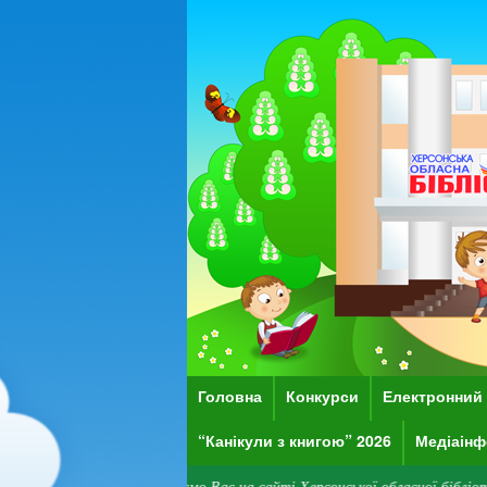
Головна
Конкурси
Електронний 
“Канікули з книгою” 2026
Медіаінф
Вітаємо Вас на сайті Херсонської обласної бібліотеки для дітей і