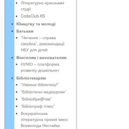
Літературно-краєзнавчі
студії
CodeClub.KS
Юнацтву та молоді
Батькам
“Читання – справа
сімейна”, рекомендації
НБУ для дітей
Вчителям і вихователям
НУМО – платформа
розвитку дошкільнят
Бібліотекарям
“Увімкни бібліотеку!”
“Бібліотечні медіауроки”
“БібліоКре@тив”
“Бібліограф плюс”
Всеукраїнська
літературна премія імені
Всеволода Нестайка