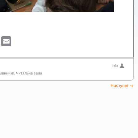
sApp
ber
Blogger
Email
info
менники
,
Читальна зала
Наступні
→