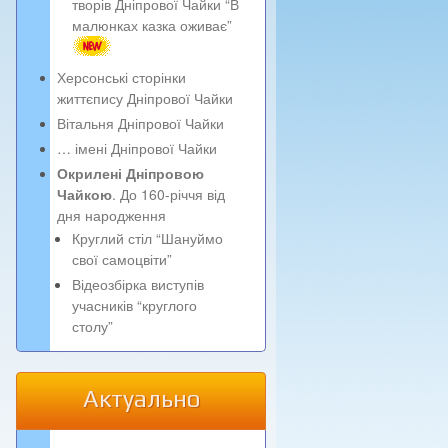
творів Дніпрової Чайки “В
малюнках казка оживає”
Херсонські сторінки
життєпису Дніпрової Чайки
Вітальня Дніпрової Чайки
… імені Дніпрової Чайки
Окрилені Дніпровою
Чайкою
. До 160-річчя від
дня народження
Круглий стіл “Шануймо
свої самоцвіти”
Відеозбірка виступів
учасників “круглого
столу”
Актуально