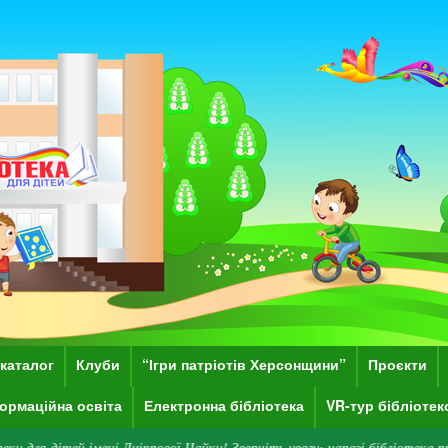
каталог
Клуби
“Ігри патріотів Херсонщини”
Проєкти
ормаційна освіта
Електронна бібліотека
VR-тур бібліоте
мені Дніпрової Чайки! Зверніть увагу: наразі бібліотека працює дистанці