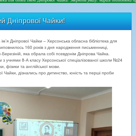
й Дніпрової Чайки!
ь ім’я Дніпрової Чайки – Херсонська обласна бібліотека для
 Виповнилось 160 років з дня народження письменниці,
Березіній, яка обрала собі псевдонім Дніпрова Чайка.
ом з учнями 8-А класу Херсонської спеціалізованої школи №24
, фізики та англійської мови.
вої Чайки, дізнались про дитинство, юність та перші проби