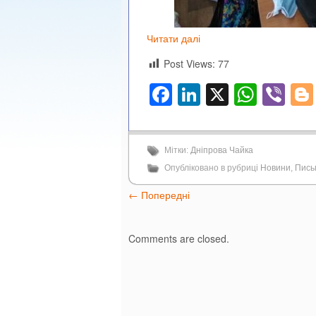
Читати далі
Post Views:
77
Facebook
LinkedIn
X
What
Vi
Мітки:
Дніпрова Чайка
Опубліковано в рубриці
Новини
,
Пись
←
Попередні
Comments are closed.