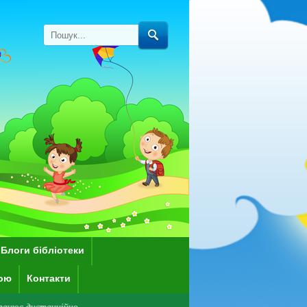
Блоги бібліотеки
кою
Контакти
йно.