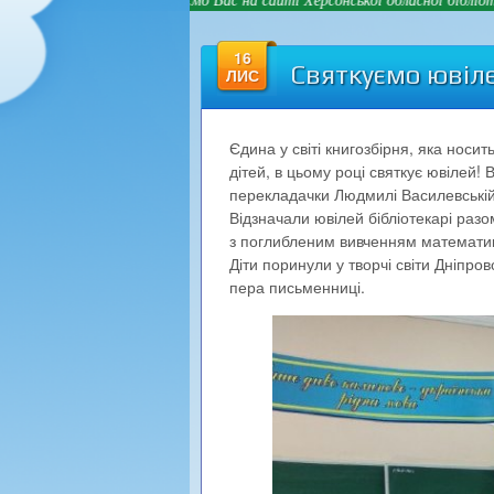
16
Святкуємо ювіле
ЛИС
Єдина у світі книгозбірня, яка носит
дітей, в цьому році святкує ювілей!
перекладачки Людмилі Василевській-
Відзначали ювілей бібліотекарі раз
з поглибленим вивченням математики
Діти поринули у творчі світи Дніпро
пера письменниці.