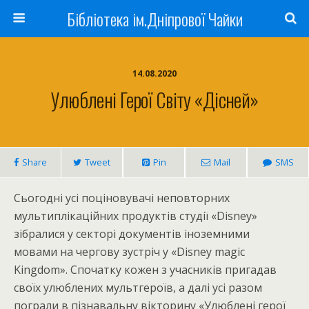
Бібліотека ім.Дніпрової Чайки
14.08.2020
Улюблені Герої Світу «Дісней»
Share
Tweet
Pin
Mail
SMS
Сьогодні усі поціновувачі неповторних
мультиплікаційних продуктів студії «Disney»
зібралися у секторі документів іноземними
мовами на чергову зустріч у «Disney magic
Kingdom». Спочатку кожен з учасників пригадав
своїх улюблених мультгероїв, а далі усі разом
пограли в пізнавальну вікторину «Улюблені герої