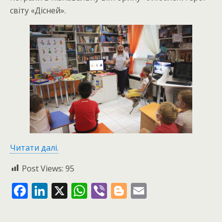
світу «Дісней».
Читати далі.
Post Views:
95
F
Li
X
W
Vi
Bl
E
ac
n
h
b
o
m