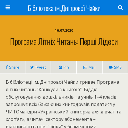
Бібліотека ім.Дніпрової Чайки
16.07.2020
Програма Літніх Читань: Перші Лідери
Share
Tweet
Pin
Mail
SMS
В бібліотеці ім. Дніпрової Чайки триває Програма
літніх читань “Канікули з книгою”. Відділ
обслуговування дошкільників та учнів 1–4 класів
запрошує всіх бажаючих книгодрузів податися у
ЧИТОмандри «Український книгоряд для дівчат та
хлоп’ят», а читачі сектору абонемента –
відкривають нові “зірки” у безмежному