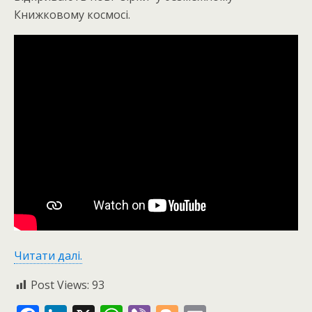
Книжковому космосі.
Читати далі.
Post Views:
93