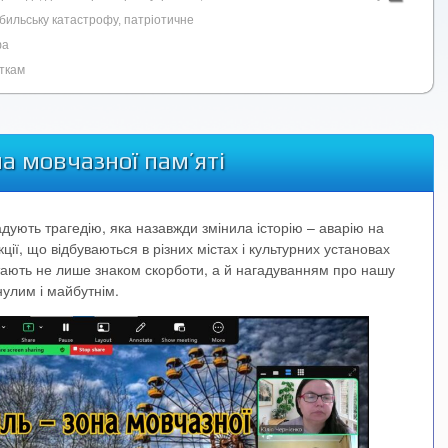
бильську катастрофу
,
патріотичне
фа
іткам
а мовчазної пам’яті
гадують трагедію, яка назавжди змінила історію – аварію на
ії, що відбуваються в різних містах і культурних установах
стають не лише знаком скорботи, а й нагадуванням про нашу
нулим і майбутнім.