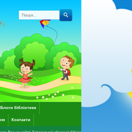
Блоги бібліотеки
кою
Контакти
Херсонської обласної бібліотеки для дітей імені Дніпрової Чайки! Зверні