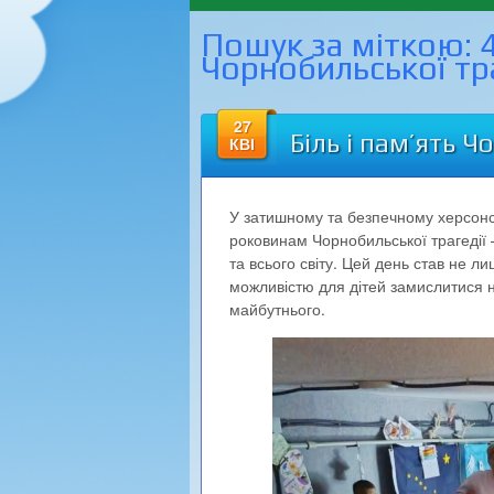
Пошук за міткою:
Чорнобильської тр
27
Біль і пам’ять 
КВІ
У затишному та безпечному херсонс
роковинам Чорнобильської трагедії –
та всього світу. Цей день став не л
можливістю для дітей замислитися 
майбутнього.