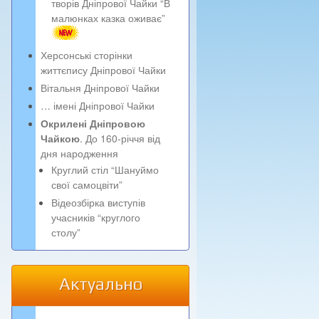
творів Дніпрової Чайки “В
малюнках казка оживає”
Херсонські сторінки
життєпису Дніпрової Чайки
Вітальня Дніпрової Чайки
… імені Дніпрової Чайки
Окрилені Дніпровою
Чайкою
. До 160-річчя від
дня народження
Круглий стіл “Шануймо
свої самоцвіти”
Відеозбірка виступів
учасників “круглого
столу”
Актуально