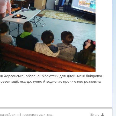
ня Херсонської обласної бібліотеки для дітей імені Дніпрової
презентації, яка доступно й водночас проникливо розповіла
рагедії
,
дитячі простори в укриттях
,
library