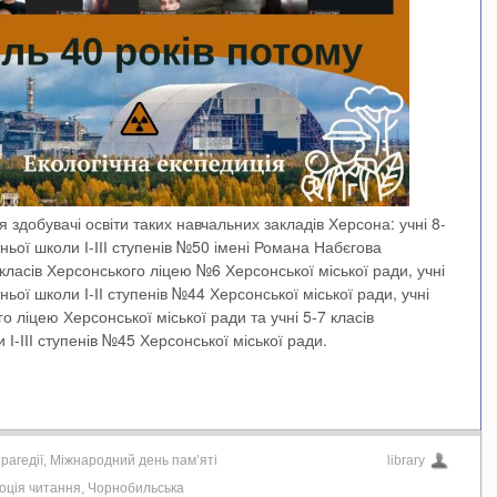
я здобувачі освіти таких навчальних закладів Херсона: учні 8-
тньої школи І-ІІІ ступенів №50 імені Романа Набєгова
х класів Херсонського ліцею №6 Херсонської міської ради, учні
ньої школи І-ІІ ступенів №44 Херсонської міської ради, учні
о ліцею Херсонської міської ради та учні 5-7 класів
 І-ІІІ ступенів №45 Херсонської міської ради.
рагедії
,
Міжнародний день пам’яті
library
оція читання
,
Чорнобильська