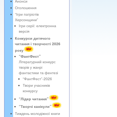
Анонси
Оголошення
“Ігри патріотів
Херсонщини”
Ігри серії: електронна
версія
Конкурси дитячого
читання і творчості 2026
року
“ФантФест”
Літературний конкурс
творів у жанрі
фантастики та фентезі
“ФантФест”-2026
Твори учасників
конкурсу
“Лідер читання”
“Творчі канікули”
Тиждень молодіжної книги