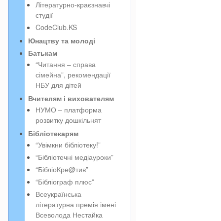
Літературно-краєзнавчі
студії
CodeClub.KS
Юнацтву та молоді
Батькам
“Читання – справа
сімейна”, рекомендації
НБУ для дітей
Вчителям і вихователям
НУМО – платформа
розвитку дошкільнят
Бібліотекарям
“Увімкни бібліотеку!”
“Бібліотечні медіауроки”
“БібліоКре@тив”
“Бібліограф плюс”
Всеукраїнська
літературна премія імені
Всеволода Нестайка