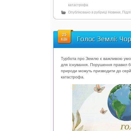
катастрофа
Опубліковано в рубриці
Новини
,
Підл
25
Голос Землі: Ч
КВІ
Турбота про Землю є важливою умов
для існування. Порушення правил б
природи можуть призводити до серй
катастрофа.