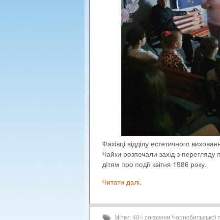
Фахівці відділу естетичного вихован
Чайки розпочали захід з перегляду 
дітям про події квітня 1986 року.
Читати далі.
Мітки:
40-і роковини Чорнобильської т