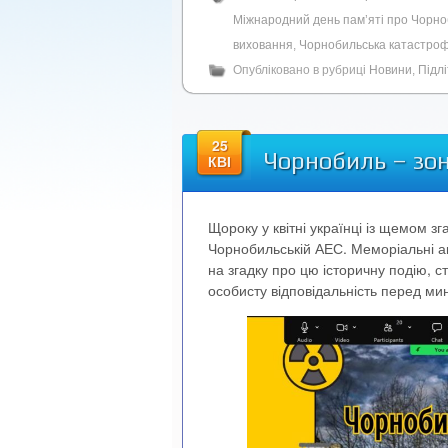
Міжнародний день пам’яті про Чорно
виховання
,
Чорнобильська катастро
Опубліковано в рубриці
Новини
,
Підл
25
Чорнобиль – зон
КВІ
Щороку у квітні українці із щемом з
Чорнобильській АЕС. Меморіальні акц
на згадку про цю історичну подію, 
особисту відповідальність перед ми