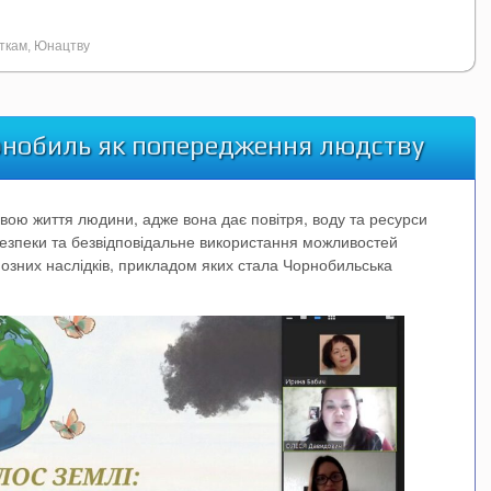
іткам
,
Юнацтву
орнобиль як попередження людству
ою життя людини, адже вона дає повітря, воду та ресурси
езпеки та безвідповідальне використання можливостей
озних наслідків, прикладом яких стала Чорнобильська