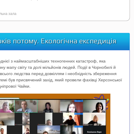
льна зала
ків потому. Екологічна експедиція
однієї з наймасштабніших техногенних катастроф, яка
ічну мапу світу та долі мільйонів людей. Події в Чорнобилі й
 всього людства перед довкіллям і необхідність збереження
й темі був присвячений захід, який провели фахівці Херсонської
Дніпрової Чайки.