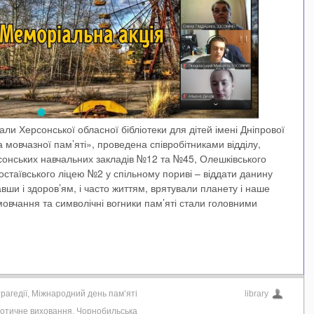
али Херсонської обласної бібліотеки для дітей імені Дніпрової
 мовчазної пам’яті», проведена співробітниками відділу,
рсонських навчальних закладів №12 та №45, Олешківського
остаївського ліцею №2 у спільному пориві – віддати данину
авши і здоров’ям, і часто життям, врятували планету і наше
овчання та символічні вогники пам’яті стали головними
рагедії
,
Міжнародний день пам’яті
library
іотичне виховання
,
Чорнобильська