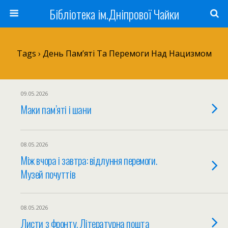
Бібліотека ім.Дніпрової Чайки
Tags › День Пам’яті Та Перемоги Над Нацизмом
09.05.2026
Маки пам’яті і шани
08.05.2026
Між вчора і завтра: відлуння перемоги.
Музей почуттів
08.05.2026
Листи з фронту. Літературна пошта