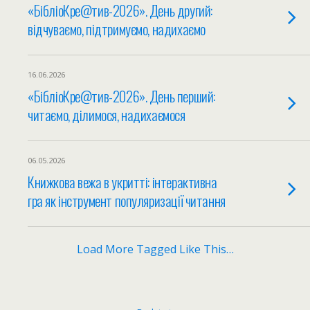
«БібліоКре@тив-2026». День другий:
відчуваємо, підтримуємо, надихаємо
16.06.2026
«БібліоКре@тив-2026». День перший:
читаємо, ділимося, надихаємося
06.05.2026
Книжкова вежа в укритті: інтерактивна
гра як інструмент популяризації читання
Load More Tagged Like This…