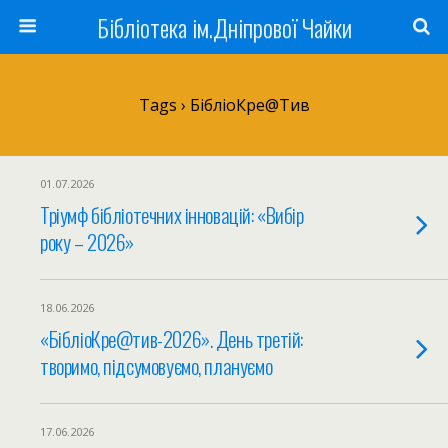
Бібліотека ім.Дніпрової Чайки
Tags › БібліоКре@тив
01.07.2026
Тріумф бібліотечних інновацій: «Вибір
року – 2026»
18.06.2026
«БібліоКре@тив-2026». День третій:
творимо, підсумовуємо, плануємо
17.06.2026