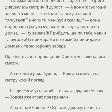
— Товкмачили ж тобі: нечисть зійдеться! — Орися
дивувалась сестриній дурості. — А вони ж сьогодні
злющі та могучі, як ніколи! Та все до людей
тягнуться! Та чого ти мені зуби скалиш!? — вона
водночас стукнула кулаком по сіну та ногою по
долівці. — Ну зачекай! Прийдуть ще по тебе мавки
та русалки! Із примарами всякими й привидами! І
домовик твою сорочку забере!
Під кінець своїх прокльонів Орися уже заливалися
сміхом.
— А ти тільки рада будеш, — Роксана кинула на
сестру косий погляд.
— Гляди! Регочуть вони! — озвався дядько Устим.
— Зовсім уже страх повтрачали!
— А чого нам боятися? Ось вам, дядьку, нечисть