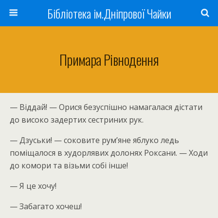
Бібліотека ім.Дніпрової Чайки
Примара Рівнодення
— Віддай! — Орися безуспішно намагалася дістати
до високо задертих сестриних рук.
— Дзуськи! — соковите рум’яне яблуко ледь
поміщалося в худорлявих долонях Роксани. — Ходи
до комори та візьми собі інше!
— Я це хочу!
— Забагато хочеш!