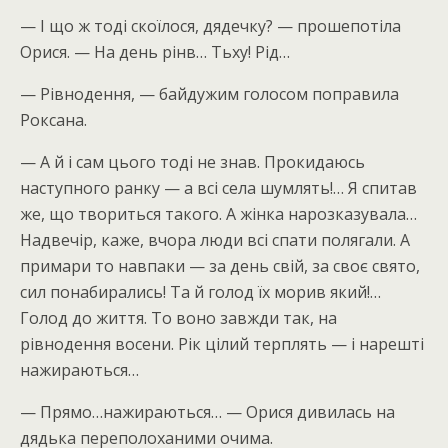
— І що ж тоді скоїлося, дядечку? — прошепотіла
Орися. — На день рінв… Тьху! Рід…
— Рівнодення, — байдужим голосом поправила
Роксана.
— А й і сам цього тоді не знав. Прокидаюсь
наступного ранку — а всі села шумлять!… Я спитав
же, що твориться такого. А жінка нарозказувала…
Надвечір, каже, вчора люди всі спати полягали. А
примари то навпаки — за день свій, за своє свято,
сил понабирались! Та й голод їх морив який!…
Голод до життя. То воно завжди так, на
рівнодення восени. Рік цілий терплять — і нарешті
нажираються…
— Прямо…нажираються… — Орися дивилась на
дядька переполоханими очима.