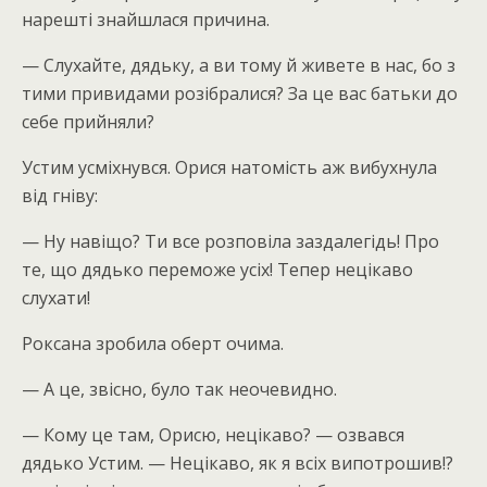
нарешті знайшлася причина.
— Слухайте, дядьку, а ви тому й живете в нас, бо з
тими привидами розібралися? За це вас батьки до
себе прийняли?
Устим усміхнувся. Орися натомість аж вибухнула
від гніву:
— Ну навіщо? Ти все розповіла заздалегідь! Про
те, що дядько переможе усіх! Тепер нецікаво
слухати!
Роксана зробила оберт очима.
— А це, звісно, було так неочевидно.
— Кому це там, Орисю, нецікаво? — озвався
дядько Устим. — Нецікаво, як я всіх випотрошив!?