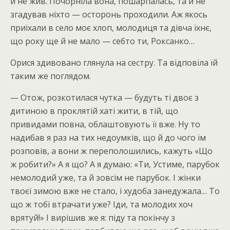
й не жив. Почорніла вона, пошарпалась, та й не
згадував ніхто — осторонь проходили. Аж якось
приїхали в село моє хлоп, молодиця та дівча їхнє,
що року ще й не мало — себто ти, Роксанко…
Орися здивовано глянула на сестру. Та відповіла їй
таким же поглядом.
— Отож, розкотилася чутка — будуть ті двоє з
дитиною в проклятій хаті жити, в тій, що
привидами повна, облаштовують її вже. Ну то
надибав я раз на тих недоумків, що й до чого їм
розповів, а вони ж переполошились, кажуть «Що
ж робити?» А я що? А я думаю: «Ти, Устиме, парубок
немолодий уже, та й зовсім не парубок. І жінки
твоєї зимою вже не стало, і худоба занедужала… То
що ж тобі втрачати уже? Іди, та молодих хоч
врятуй!» І вирішив же я: піду та покінчу з