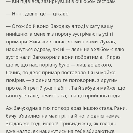
— він підвівся, зазирнувши в очі обом сестрам.
— Ні-ні, дядю, це — цікаво!
— Отож бо й воно. Заходжу я тоді у хату вашу
нинішню, а мене ж з порогу зустрічають усі ті
примари. Живі-живісінькі, як ми з вами! Думав,
накинуться одразу, аж ні — ледь не з хлібом-сіллю
зустрічали! Заговорили вони побратимів… Якраз
що їх, що нас, порівну було — лиш до декого,
бачив, по двоє примар поставало. І я їм майже
повірив — з одним про те поговорив, з другим
про се, й третій уже підбіг… Та й забув я майже, що
воно усе таке, нечисть та, і нащо прийшов сюди.
Аж бачу: одна з тих потвор враз іншою стала. Рани,
бачу, з’явилися на макітрі, та й ноги однієї немає.
Згадав же тоді, йолоп! Привиди ж ці, як голодні
вже надто, як накинутись на тебе збираються,