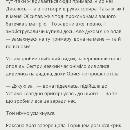
тут-таки ж вривається сюди примара. Я до неї!
Дивлюсь — а в потвори в руках сокира! Така ж, як і
в мене! Обсипав же я тоді прокльонами вашого
батечка з матір’ю… То ж вони вже, певно, її
змайстрували чи купили десь! Але духом я не впав
— замахнувся на ту примару, вона на мене — та й
по всьому!
Устим зробив глибокий видих, завершивши свою
оповідь. Сестри деякий час оніміло дивилися
дивились на дядька, доки Орися не прошепотіла:
— Дякую за… — вона підвелась, підійшла до
Устима і лагідно пригорнулась до нього. — За те
що зробили все це заради нас.
Той ніжно усміхнувся.
Роксана враз заверещала. Горищем рознісся крик