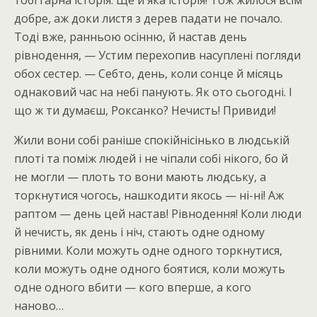
тобі гарна історія. Ще й яка історія! Тож жилося всім
добре, аж доки листя з дерев падати не почало.
Тоді вже, ранньою осінню, й настав день
рівнодення, — Устим перехопив насуплені погляди
обох сестер. — Себто, день, коли сонце й місяць
однаковий час на небі панують. Як ото сьогодні. І
що ж ти думаєш, Роксанко? Нечисть! Привиди!
Жили вони собі раніше спокійнісінько в людській
плоті та поміж людей і не чіпали собі нікого, бо й
не могли — плоть то вони мають людську, а
торкнутися чогось, нашкодити якось — ні-ні! Аж
раптом — день цей настав! Рівнодення! Коли люди
й нечисть, як день і ніч, стають одне одному
рівними. Коли можуть одне одного торкнутися,
коли можуть одне одного боятися, коли можуть
одне одного вбити — кого вперше, а кого
наново…