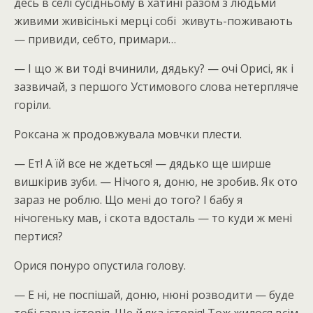
десь в селі сусідньому в хатині разом з людьми
живими живісінькі мерці собі живуть-поживають
— привиди, себто, примари…
— І що ж ви тоді вчинили, дядьку? — очі Орисі, як і
зазвичай, з першого Устимового слова нетерпляче
горіли.
Роксана ж продовжувала мовчки плести.
— Ет! А їй все не ждеться! — дядько ще ширше
вишкірив зуби. — Нічого я, доню, не зробив. Як ото
зараз не роблю. Що мені до того? І бабу я
нічогеньку мав, і скота вдосталь — то куди ж мені
пертися?
Орися понуро опустила голову.
— Е ні, не поспішай, доню, нюні розводити — буде