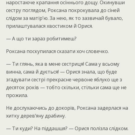
наростаюче крапання осіннього дощу. Окинувши
сестру поглядом, Роксана покрокувала до сіней
слідом за матір’ю. За нею, як то зазвичай бувало,
прилаштувалася хвостиком й Орися.
— А що ти зараз робитимеш?
Роксана поскупилася сказати хоч словечко.
— Ти глянь, яка в мене сестриця! Сама у всьому
винна, сама й дується! — Орися знала, що буде
згадувати сестрі прекрасне червоне яблуко ще з
десяток років — тобто скільки, стільки сама ще не
прожила.
Не дослухаючись до докорів, Роксана задерлася на
хитку дерев’яну драбину.
— Ти куди? На піддашшя? — Орися полізла слідком.