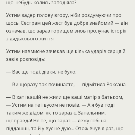
що-небудь колись заподіяла?
Устим задер голову вгору, ніби роздумуючи про
щось. Сестрам цей жест був добре знайомий — він
означав, що зараз горищем знов пролунає історія
з дядькового життя.
Устим навмисне зачекав ще кілька ударів серця й
завів розповідь:
— Вас ще тоді, дівки, не було.
— Ви щоразу так починаєте, — підмітила Роксана.
— В хаті вашій не жили ще ваші матір з батьком,
— Устим на те і вусом не повів. — А я був тоді
таким же дідом, як то зараз є. Запальним,
щоправда! Не те, що зараз — лежу собі на
піддашші, та й у вус не дую… Отож вчув я раз, що