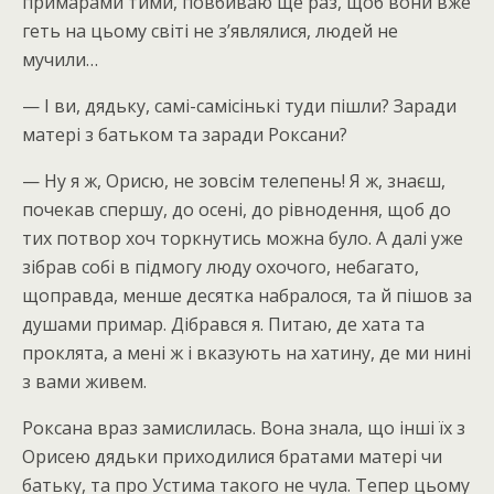
примарами тими, повбиваю ще раз, щоб вони вже
геть на цьому світі не з’являлися, людей не
мучили…
— І ви, дядьку, самі-самісінькі туди пішли? Заради
матері з батьком та заради Роксани?
— Ну я ж, Орисю, не зовсім телепень! Я ж, знаєш,
почекав спершу, до осені, до рівнодення, щоб до
тих потвор хоч торкнутись можна було. А далі уже
зібрав собі в підмогу люду охочого, небагато,
щоправда, менше десятка набралося, та й пішов за
душами примар. Дібрався я. Питаю, де хата та
проклята, а мені ж і вказують на хатину, де ми нині
з вами живем.
Роксана враз замислилась. Вона знала, що інші їх з
Орисею дядьки приходилися братами матері чи
батьку, та про Устима такого не чула. Тепер цьому