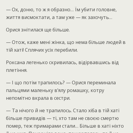
— Ох, доню, то ж я образно… Їм убити головне,
життя висмоктати, а там уже — як захочуть…
Орися знітилася ще більше.
— Отож, каже мені жінка, що нема більше людей в
тій хаті! Сплячих усіх перебили.
Роксана легенько скривилась, відірвавшись від
плетіння.
— І що потім трапилось? — Орися переминала
пальцями маленьку в’ялу ромашку, котру
непомітно вкрала в сестри.
— Та нічого й не трапилось. Стало хіба в тій хаті
більше привидів — ті, хто там не своєю смертю
помер, теж примарами стали… Більше в хаті ніхто