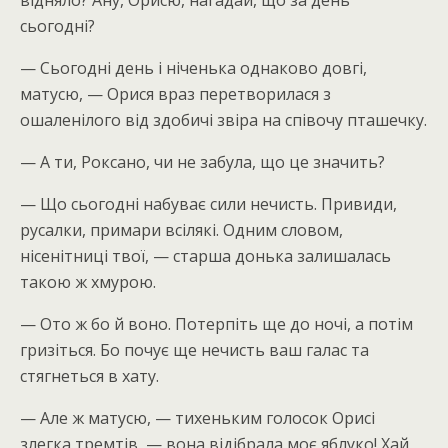
відняло? Ану, Орисю, нагадай, що за день
сьогодні?
— Сьогодні день і ніченька однаково довгі,
матусю, — Орися враз перетворилася з
ошаленілого від здобичі звіра на співочу пташечку.
— А ти, Роксано, чи не забула, що це значить?
— Що сьогодні набуває сили нечисть. Привиди,
русалки, примари всілякі. Одним словом,
нісенітниці твої, — старша донька залишалась
такою ж хмурою.
— Ото ж бо й воно. Потерпіть ще до ночі, а потім
гризіться. Бо почує ще нечисть ваш галас та
стягнеться в хату.
— Але ж матусю, — тихеньким голосок Орисі
злегка тремтів, — вона відібрала моє яблуко! Хай