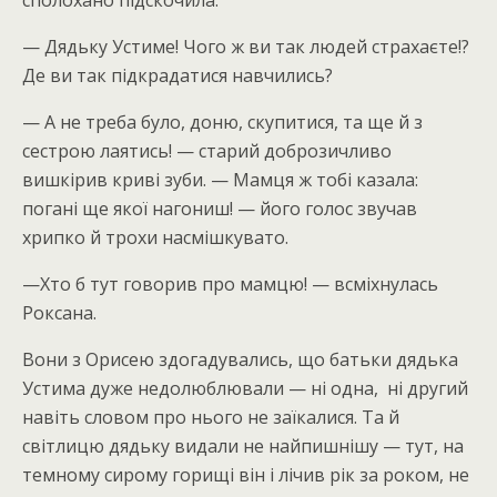
сполохано підскочила.
— Дядьку Устиме! Чого ж ви так людей страхаєте!?
Де ви так підкрадатися навчились?
— А не треба було, доню, скупитися, та ще й з
сестрою лаятись! — старий доброзичливо
вишкірив криві зуби. — Мамця ж тобі казала:
погані ще якої нагониш! — його голос звучав
хрипко й трохи насмішкувато.
—Хто б тут говорив про мамцю! — всміхнулась
Роксана.
Вони з Орисею здогадувались, що батьки дядька
Устима дуже недолюблювали — ні одна, ні другий
навіть словом про нього не заїкалися. Та й
світлицю дядьку видали не найпишнішу — тут, на
темному сирому горищі він і лічив рік за роком, не