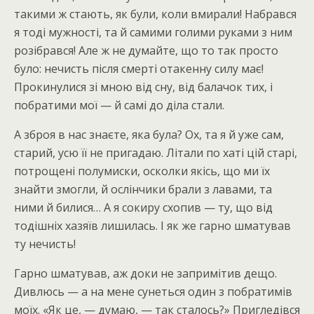
такими ж стають, як були, коли вмирали! Набрався
я тоді мужності, та й самими голими руками з ним
розібрався! Але ж не думайте, що то так просто
було: нечисть після смерті отакенну силу має!
Прокинулися зі мною від сну, від балачок тих, і
побратими мої — й самі до діла стали.
А зброя в нас знаєте, яка була? Ох, та я й уже сам,
старий, усю її не пригадаю. Літали по хаті цій старі,
потрощені полумиски, осколки якісь, що ми їх
знайти змогли, й ослінчики брали з лавами, та
ними й билися… А я сокиру схопив — ту, що від
тодішніх хазяїв лишилась. І як же гарно шматував
ту нечисть!
Гарно шматував, аж доки не запримітив дещо.
Дивлюсь — а на мене сунеться один з побратимів
моїх. «Як це, — думаю, — так сталось?» Пригледівся