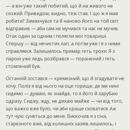
— а він уже такий побитий, що й на живого не
схожий. Привидом, видно, теж став. І що ж я мав
робити? Замахнувся та й наново його на той світ
відправив — аби сам не мучився та нас не мучив.
Отак один за одним і полягли мої товариші.
Спершу — від нечистих лап, а потім уже і я з ними
справлявся. Залишилось примар геть трохи. Я з
парою уже ледь розібрався — поранений і геть
стомлений був.
Останній зостався — кремезний, що й згадувати не
хочу. Поліз я від нього на оце горище, де ми нині
сидимо — думаю, як знайде, то я його й зарубаю
одразу. Сиджу, жду, не дихаю майже — чи від того,
що важко вже було, чи аби краще сховатися. Аж
тут чую: сунеться до мене. Вискочив я з сіна,
старезного вже, від колишніх хазяїв лишилось, і