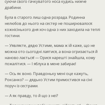
суючи свого гачкуватого носа кудись нижче
драбини.
Була в старого лиш одна розрада. Родинна
нелюбов до нього на сестер не поширювалося:
кожнісінького дня хоч одна з них заходила на теплі
гостини.
— Уявляєте, дядю Устиме, мама ж їй каже, що не
можна ото сьогодні лаятися, а вона огризається й
наново лається! — Орися нарешті знайшла, кому
пожалітися. — І яблука в мене забирає!
— Ось як воно. Правдоньку мені оце кажуть,
Роксанко? — дядько Устим примостився на сіні
поруч із сестрами.
— А як правду, то й що з неї?