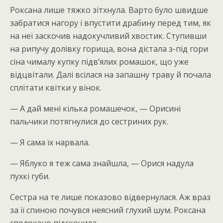
Роксана лише тяжко зітхнула. Варто було швидше
забратися нагору і впустити драбину перед тим, як
на неї заскочив надокучливий хвостик. Ступивши
на рипучу долівку горища, вона дістала з-під гори
сіна чималу купку підв’ялих ромашок, що уже
відцвітали. Далі всілася на запашну траву й почала
сплітати квітки у вінок.
— А дай мені кілька ромашечок, — Орисині
пальчики потягнулися до сестриних рук.
— Я сама їх нарвала.
— Яблуко я теж сама знайшла, — Орися надула
пухкі губи.
Сестра на те лише показово відвернулася. Аж враз
за її спиною почувся неясний глухий шум. Роксана