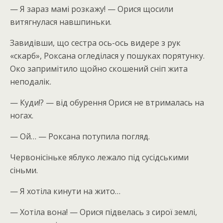
— Я зараз мамі розкажу! — Орися щосили
витягнулася навшпиньки.
Завидівши, що сестра ось-ось видере з рук
«скарб», Роксана огледілася у пошуках порятунку.
Око запримітило щойно скошений сніп жита
неподалік.
— Куди!? — від обурення Орися не втрималась на
ногах.
— Ой… — Роксана потупила погляд.
Червонісіньке яблуко лежало під сусідськими
сіньми.
— Я хотіла кинути на жито…
— Хотіла вона! — Орися підвелась з сирої землі,