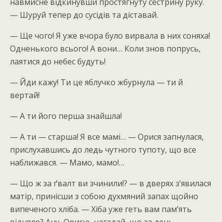
навмисне відкинувши простягнуту сестрину руку.
— Шуруй тепер до сусідів та діставай.
— Ще чого! Я уже вчора було вирвала в них соняха!
Одненького всього! А вони… Коли знов попрусь,
лаятися до небес будуть!
— Йди кажу! Ти це яблучко жбурнула — ти й
вертай!
— А ти його перша знайшла!
— А ти — старша! Я все мамі… — Орися запнулася,
прислухавшись до ледь чутного тупоту, що все
наближався. — Мамо, мамо!…
— Що ж за ґвалт ви зчинили!? — в дверях з’явилася
матір, принісши з собою духмяний запах щойно
випеченого хліба. — Хіба уже геть вам пам’ять