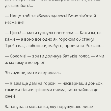
дістане його!…
— Нащо тобі те яблуко здалось! Воно зім’яте й
несмачне!
— Цить! — мати гупнула постолом. — Кажи їм, не
кажи — а воно все одно як горохом об стінку!
Треба вас, любоньки, мабуть, провчити. Роксано…
— Соломіє! — з хати долинув батьків голос. — А чи
ж матиму я вечерю?
Зітхнувши, мати озирнулась.
— Я вам ще дам на горіхи, — насваривши доньок
самими тільки грізними очима, вона зайшла до
сіней.
Запанувала мовчанка, яку порушувало лише