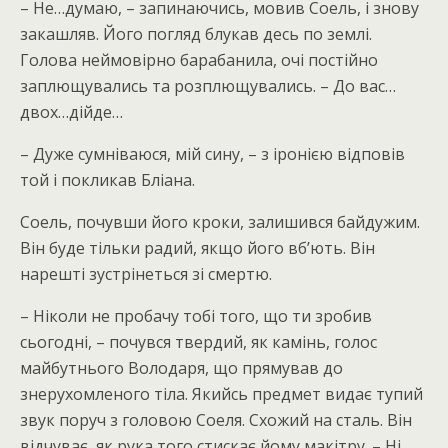
– Не…думаю, – запинаючись, мовив Соель, і знову
закашляв. Його погляд блукав десь по землі.
Голова неймовірно барабанила, очі постійно
заплющувались та розплющувались. – До вас…
двох…дійде…
– Дуже сумніваюся, мій сину, – з іронією відповів
той і покликав Бліана.
Соель, почувши його кроки, залишився байдужим.
Він буде тільки радий, якщо його вб’ють. Він
нарешті зустрінеться зі смертю.
– Ніколи не пробачу тобі того, що ти зробив
сьогодні, – почувся твердий, як камінь, голос
майбутнього Володаря, що прямував до
знерухомленого тіла. Якийсь предмет видає тупий
звук поруч з головою Соеля. Схожий на сталь. Він
відчуває, як рука того стискає йому макітру. – Ні