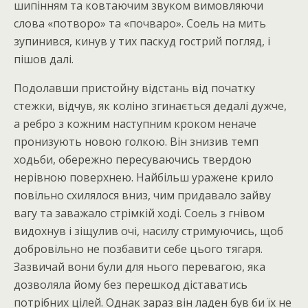
шипінням та ковтаючим звуком вимовляючи
слова «потворо» та «почваро». Соель на мить
зупинився, кинув у тих паскуд гострий погляд, і
пішов далі.
Подолавши пристойну відстань від початку
стежки, відчув, як коліно згинається дедалі дужче,
а ребро з кожним наступним кроком неначе
пронизують новою голкою. Він знизив темп
ходьби, обережно пересуваючись твердою
нерівною поверхнею. Найбільш уражене крило
повільно схилялося вниз, чим придавало зайву
вагу та заважало стрімкій ході. Соель з гнівом
видохнув і зіщулив очі, насилу стримуючись, щоб
добровільно не позбавити себе цього тягаря.
Зазвичай вони були для нього перевагою, яка
дозволяла йому без перешкод діставатись
потрібних цілей. Однак зараз він ладен був би їх не