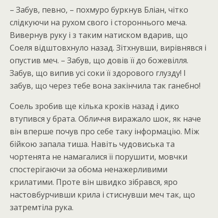
– Забув, певно, – похмуро буркнув Бліан, чітко
слідкуючи на рухом свого і стороннього меча.
Вивернув руку і з таким натиском вдарив, що
Соеля відштовхнуло назад. Зітхнувши, вирівнявся і
опустив меч. – Забув, що довів її до божевілля.
Забув, що випив усі соки її здорового глузду! І
забув, що через тебе вона закінчила так ганебно!
Соель зробив ще кілька кроків назад і дико
втупився у брата. Обличчя виражало шок, як наче
він вперше почув про себе таку інформацію. Між
бійкою запала тиша. Навіть чудовиська та
чортенята не намагалися її порушити, мовчки
спостерігаючи за обома ненажерливими
крилатими. Проте він швидко зібрався, яро
настовбурчивши крила і стиснувши меч так, що
затремтіла рука.