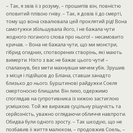
– Так, я звів її з розуму, – прошипів він, повністю
оповитий плівою гніву. – Так, я довів її до смерті,
тому що вона схвалювала цей проклятий рід! Вона
самотужки збільшувала його, і не бажала чути
жодного поганого слова про нього! – несамовито
кричав. – Вона не бажала чути, що ми монстри,
гібрид огидних, спотворених створінь, які мають
вимерти. Ніхто з вас не бажає цього чути! –
спалахнув, без мети махнувши мечем убік. Зрушив
з місця і підійшов до Бліана, ставши занадто
близько до нього. Бурштинові райдужки Соеля
смертоносно блищали. Він лихо, одержимо
споглядав на супротивника із хижою застиглою
усмішкою. Той же виражав суцільну рішучість та
серйозність, уважно оглядаючи обличчя навпроти.
Обидва були одного зросту. – Так шкодую, що не
позбавив її життя малюком, – продовжив Соель, –