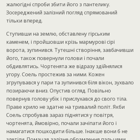
жалюгідні спроби збити його з пантелику.
Зосереджений залізний погляд спрямований
тільки вперед.
Ступивши на землю, обставлену гірським
каменем, і пройшовши крізь мармурові сірі
ворота, зупинився. Тутешні створіння, завбачивши
його, також повернули голови і почали
обдивлятись. Чортенята же відразу здійнялися
угору. Соель простежив за ними. Кожен
згрупувався у пари та зупинився біля вікон, зухвало
позираючи вниз. Опустив огляд. Повільно
повернув голову убік і прислухався до свого тіла.
Праве крило не здатне на тривалий політ. Якби
Соель спробував зараз піднятися у повітря,
чортенята, ймовірно, почали зачіпати його і
намагатися пошкодити більше. Інакше вони б не
злетіли. Помацав залізне обрамлення пальцями.