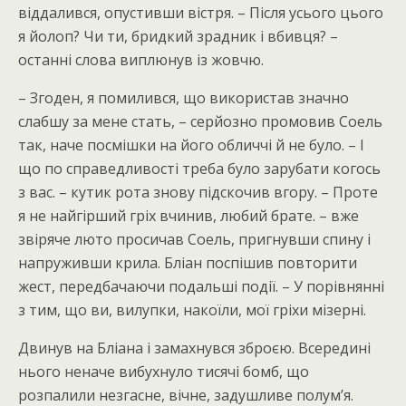
віддалився, опустивши вістря. – Після усього цього
я йолоп? Чи ти, бридкий зрадник і вбивця? –
останні слова виплюнув із жовчю.
– Згоден, я помилився, що використав значно
слабшу за мене стать, – серйозно промовив Соель
так, наче посмішки на його обличчі й не було. – І
що по справедливості треба було зарубати когось
з вас. – кутик рота знову підскочив вгору. – Проте
я не найгірший гріх вчинив, любий брате. – вже
звіряче люто просичав Соель, пригнувши спину і
напруживши крила. Бліан поспішив повторити
жест, передбачаючи подальші події. – У порівнянні
з тим, що ви, вилупки, накоїли, мої гріхи мізерні.
Двинув на Бліана і замахнувся зброєю. Всередині
нього неначе вибухнуло тисячі бомб, що
розпалили незгасне, вічне, задушливе полум’я.