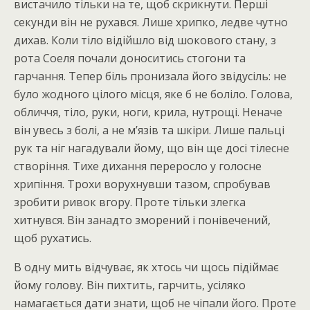
вистачило тільки на те, щоб скрикнути. Перші
секунди він не рухався. Лише хрипко, ледве чутно
дихав. Коли тіло відійшло від шокового стану, з
рота Соеля почали доноситись стогони та
гарчання. Тепер біль пронизала його звідусіль: не
було жодного цілого місця, яке б не боліло. Голова,
обличчя, тіло, руки, ноги, крила, нутрощі. Неначе
він увесь з болі, а не м’язів та шкіри. Лише пальці
рук та ніг нагадували йому, що він ще досі тілесне
створіння. Тихе дихання переросло у голосне
хрипіння. Трохи ворухнувши тазом, спробував
зробити ривок вгору. Проте тільки злегка
хитнувся. Він занадто зморений і понівечений,
щоб рухатись.
В одну мить відчуває, як хтось чи щось підіймає
йому голову. Він пихтить, гарчить, усіляко
намагається дати знати, щоб не чіпали його. Проте