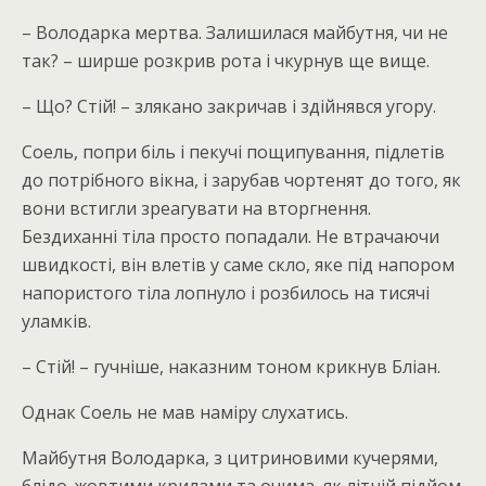
– Володарка мертва. Залишилася майбутня, чи не
так? – ширше розкрив рота і чкурнув ще вище.
– Що? Стій! – злякано закричав і здійнявся угору.
Соель, попри біль і пекучі пощипування, підлетів
до потрібного вікна, і зарубав чортенят до того, як
вони встигли зреагувати на вторгнення.
Бездиханні тіла просто попадали. Не втрачаючи
швидкості, він влетів у саме скло, яке під напором
напористого тіла лопнуло і розбилось на тисячі
уламків.
– Стій! – гучніше, наказним тоном крикнув Бліан.
Однак Соель не мав наміру слухатись.
Майбутня Володарка, з цитриновими кучерями,