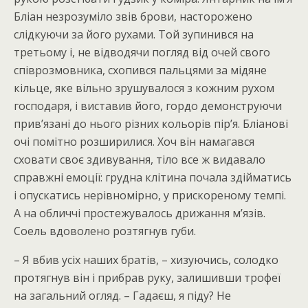
Бліан незрозуміло звів брови, насторожено
слідкуючи за його рухами. Той зупинився на
третьому і, не відводячи погляд від очей свого
співрозмовника, схопився пальцями за мідяне
кільце, яке вільно зрушувалося з кожним рухом
господаря, і виставив його, гордо демонструючи
прив’язані до нього різних кольорів пір’я. Бліанові
очі помітно розширилися. Хоч він намагався
сховати своє здивування, тіло все ж видавало
справжні емоції: грудна клітина почала здійматись
і опускатись нерівномірно, у прискореному темпі.
А на обличчі простежувалось дрижання м’язів.
Соель вдоволено розтягнув губи.
– Я вбив усіх наших братів, – хизуючись, солодко
протягнув він і прибрав руку, залишивши трофеї
на загальний огляд. – Гадаєш, я піду? Не