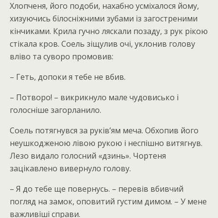
Хлопченя, його подоби, нахабно усміхалося йому,
хизуючись білосніжними зубами із загостреними
кінчиками. Крила гучно ляскали позаду, з рук рікою
стікала кров. Соель зіщулив очі, уклонив голову
вліво та суворо промовив:
– Геть, допоки я тебе не вбив.
– Потворо! – викрикнуло мале чудовисько і
голосніше загорланило.
Соель потягнувся за руків’ям меча. Обхопив його
неушкодженою лівою рукою і неспішно витягнув.
Лезо видало голосний «дзинь». Чортеня
зацікавлено вивернуло голову.
– Я до тебе ще повернусь. – перевів вбивчий
погляд на замок, оповитий густим димом. – У мене
важливіші справи.