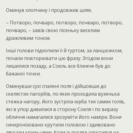
Оминув хлопчину і продовжив шлях.
– Потворо, почваро, потворо, почваро, потворо,
почваро, – завів свою пісеньку веселим
дражливим тоном.
Інші голови підхопили її й гуртом, за ланцюжком,
почали повторювати цю фразу. Згодом вони
лишилися позаду, а Соель все ближче був до
бажаної точки.
Оминувши сухі спалені поля і дійшовши до
скелястих пагорбів, по яких проходила вузенька
стежка нагору, його зустріла юрба тих самих голів,
які в упор дивилися в сторону Соеля і по виразу
обличчя намагалися зрозуміти його наміри. Вони
синхронізовано крутили головою і здивовано
ляскали крильцями. Коли їх погляд опустився на