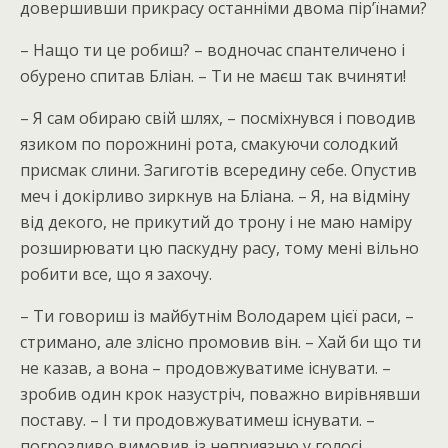
довершивши прикрасу останніми двома пір’їнами?
– Нащо ти це робиш? – водночас спантеличено і
обурено спитав Бліан. – Ти не маєш так вчиняти!
– Я сам обираю свій шлях, – посміхнувся і поводив
язиком по порожнині рота, смакуючи солодкий
присмак слини. Загиготів всередину себе. Опустив
меч і докірливо зиркнув на Бліана. – Я, на відміну
від декого, не прикутий до трону і не маю наміру
розширювати цю паскудну расу, тому мені вільно
робити все, що я захочу.
– Ти говориш із майбутнім Володарем цієї раси, –
стримано, але злісно промовив він. – Хай би що ти
не казав, а вона – продовжуватиме існувати. –
зробив один крок назустріч, поважно вирівнявши
поставу. – І ти продовжуватимеш існувати. –
погрозливо вимовив із неприязню у голосі.