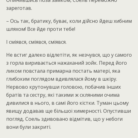
Опинившись поза замком, Соель переможно
зареготав.
– Ось так, братику, буває, коли дійсно йдеш хибним
шляхом! Все йде проти тебе!
І сміявся, сміявся, сміявся.
Не встиг далеко відлетіти, як незчувся, що у самого
з горла виривається нажаханий зойк. Перед його
ликом повстала примарна постать матері, яка
глибоким поглядом вдивлялася йому в шкіру.
Нервово крутонувши головою, побачив інших
братів та сестру, які такими ж скляними очима
дивилися в нього, в самі його кістки. Туман цьому
явищу додавав ще більшої химерності. Опустивши
погляд, Соель здивовано відмітив, що у небоги
вони були закриті.