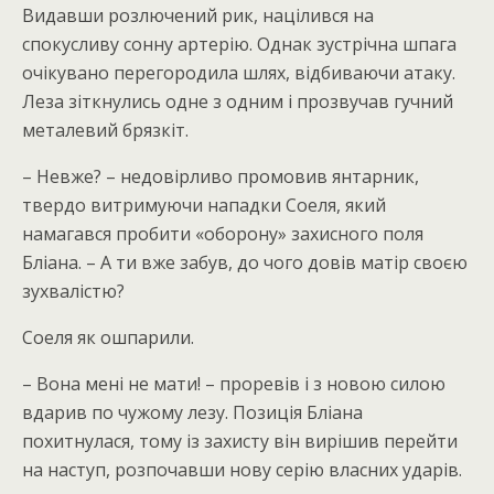
Видавши розлючений рик, націлився на
спокусливу сонну артерію. Однак зустрічна шпага
очікувано перегородила шлях, відбиваючи атаку.
Леза зіткнулись одне з одним і прозвучав гучний
металевий брязкіт.
– Невже? – недовірливо промовив янтарник,
твердо витримуючи нападки Соеля, який
намагався пробити «оборону» захисного поля
Бліана. – А ти вже забув, до чого довів матір своєю
зухвалістю?
Соеля як ошпарили.
– Вона мені не мати! – проревів і з новою силою
вдарив по чужому лезу. Позиція Бліана
похитнулася, тому із захисту він вирішив перейти
на наступ, розпочавши нову серію власних ударів.