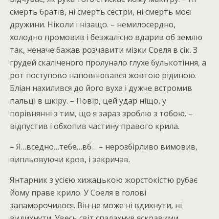
смерть братів, ні смерть сестри, ні смерть моєї
дружини. Ніколи і нізащо. – немилосердно,
холодно промовив і безжалісно вдарив об землю
так, неначе бажав розчавити мізки Соеля в сік. З
грудей скаліченого пролунало глухе булькотіння, а
рот поступово наповнювався жовтою рідиною.
Бліан нахилився до його вуха і дужче встромив
пальці в шкіру. – Повір, цей удар ніщо, у
порівнянні з тим, що я зараз зроблю з тобою. –
відпустив і обхопив частину правого крила.
– Я…вседно…тебе…вб… – нерозбірливо вимовив,
випльовуючи кров, і закричав.
Янтарник з усією хижацькою жорстокістю рубає
йому праве крило. У Соеля в голові
запаморочилося. Він не може ні вдихнути, ні
видихнути. Увесь світ спалахнув яскравими