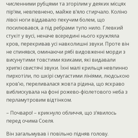
численними рубцями та згорілим у деяких місцях
пір’ям, невпевнено, майже в’яло стирчало. Коліно
лівої ноги віддавало пекучим болем, що
посилювався, а під ребрами тупо нило. Глевкий
стукіт у вусі, неначе всередині нього кружляла
кров, перекривав усі навколишні звуки. Проте він
не спинявся, оминаючи рябі видовженні морди з
висунутими товстими язиками, які видавали
хрипкі свистячі звуки. Їхні малі крильця невпинно
пирхотіли, по шкірі смугастими лініями, людською
кров’ю, переливалася жовта рідина, що яскраво
виблискувала на фоні рожево-фіолетового неба з
перламутровим відтінком.
– Почваро! – крикнуло обличчя, що з’явилось
перед очима Соеля.
Він загальмував і повільно підняв голову.