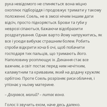
рука невідомого не спиняється: вона міцно
охоплює підборіддя і продовжує тримати у такому
положенні. Соель, не в змозі нічим іншим дати
відсіч, просто підкоряється. Брови та губи у
неврозі сіпаються, бажаючи відобразити
роздратування. Однак варто йому напружитись, як
все і усюди вибухає страшним болем. Робить
спроби відкрити хоча б очі, щоб побачити
господаря тих пальців, що тримають його.
Наполовину розплющує їх. Дихання стає все
важчим, а світ постає перед ним нечітким,
каламутним та кривавим, який на додачу кружляє
орбітою. Проте Соель розрізняє риси обличчя, і
упізнає у ньому материне.
– Догрався, малий? – питає вона.
Голос її звучить ехом, наче десь далеко.