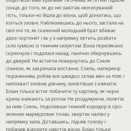
блідо-жовтими крилами та очима, як літній підйом
сонця, до того, як до неї завітав неочікуваний
гість, тільки-но йшла до вікна, щоб дізнатись, що
коїться ззовні. Наблизившись до нього, застала на
свої очі те, як скажений молодший брат вбиває
двох чортенят і як у її напрямку летить розбите
скло сумісно із темним силуетом. Вона перелякано
скрикнула і подалася назад, панічно обернувшись
до дверей. Не встигла повернутись до Соеля
спиною, як закричала востаннє. Соель, наперекір
пораненням, робив все швидко: склав меч за пояс і
напохваті зловив дівчину, вилетівши з кімнати.
Бліан тільки встиг побачити ту картину, як чорні
крила зникають за рогом. Не роздумуючи, полетів
за ним. Соель, подолавши темний коридор в сіро-
зелених мармурових тонах, звертає наліво у
напрямку зали. Діставшись, підняв голову і
побачив відкрите навстіж вікно. Бліан тільки