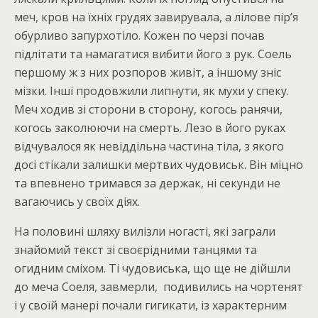
меч, кров на їхніх грудях завирувала, а лілове пір’я
обурливо запурхотіло. Кожен по черзі почав
підлітати та намагатися вибити його з рук. Соель
першому ж з них розпоров живіт, а іншому зніс
мізки. Інші продовжили липнути, як мухи у спеку.
Меч ходив зі сторони в сторону, когось ранячи,
когось заколюючи на смерть. Лезо в його руках
відчувалося як невіддільна частина тіла, з якого
досі стікали залишки мертвих чудовиськ. Він міцно
та впевнено тримався за держак, ні секунди не
вагаючись у своїх діях.
На половині шляху вилізли ногасті, які заграли
знайомий текст зі своєрідними танцями та
огидним сміхом. Ті чудовиська, що ще не дійшли
до меча Соеля, завмерли, подивились на чортенят
і у своїй манері почали гигикати, із характерним