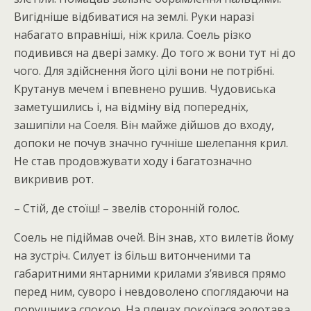
Вигідніше відбиватися на землі. Руки наразі
набагато вправніші, ніж крила. Соель різко
подивився на двері замку. До того ж вони тут ні до
чого. Для здійснення його цілі вони не потрібні.
Крутанув мечем і впевнено рушив. Чудовиська
заметушились і, на відміну від попередніх,
зашипіли на Соеля. Він майже дійшов до входу,
допоки не почув значно гучніше шелепання крил.
Не став продовжувати ходу і багатозначно
викривив рот.
– Стій, де стоїш! – звелів сторонній голос.
Соель не підіймав очей. Він знав, хто вилетів йому
на зустріч. Силует із більш витонченими та
габаритними янтарними крилами з’явився прямо
перед ним, суворо і невдоволено споглядаючи на
порушника спокою. На плечах покоїлася золотава