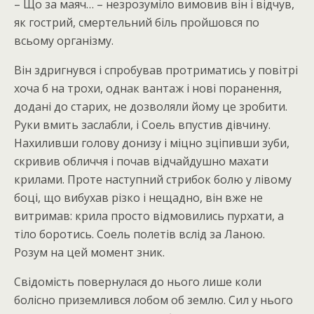
– Що за маяч… – незрозуміло вимовив він і відчув,
як гострий, смертельний біль пройшовся по
всьому організму.
Він здригнувся і спробував протриматись у повітрі
хоча б на трохи, однак вантаж і нові поранення,
додані до старих, не дозволяли йому це зробити.
Руки вмить заслабли, і Соель впустив дівчину.
Нахиливши голову донизу і міцно зціпивши зуби,
скривив обличчя і почав відчайдушно махати
крилами. Проте наступний стрибок болю у лівому
боці, що вибухав різко і нещадно, він вже не
витримав: крила просто відмовились пурхати, а
тіло боротись. Соель полетів вслід за Ланою.
Розум на цей момент зник.
Свідомість повернулася до нього лише коли
болісно приземлився лобом об землю. Сил у нього