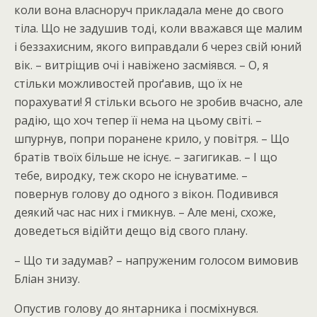
коли вона власноруч прикладала мене до свого
тіла. Що не задушив тоді, коли вважався ще малим
і беззахисним, якого виправдали б через свій юний
вік. – витріщив очі і навіжено засміявся. – О, я
стільки можливостей проґавив, що їх не
порахувати! Я стільки всього не зробив вчасно, але
радію, що хоч тепер її нема на цьому світі. –
шпурнув, попри поранене крило, у повітря. – Що
братів твоїх більше не існує. – загигикав. – І що
тебе, виродку, теж скоро не існуватиме. –
повернув голову до одного з вікон. Подивився
деякий час нас них і гмикнув. – Але мені, схоже,
доведеться відійти дещо від свого плану.
– Що ти задумав? – напруженим голосом вимовив
Бліан знизу.
Опустив голову до янтарника і посміхнувся.