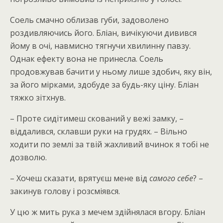
Соель смачно облизав губи, задоволено
роздивляючись його. Бліан, вичікуючи дивився
йому в очі, навмисно тягнучи хвилинну павзу.
Однак ефекту вона не принесла. Соель
продовжував бачити у ньому лише здобич, яку він,
за його мірками, здобуде за будь-яку ціну. Бліан
тяжко зітхнув.
– Проте сидітимеш скований у вежі замку, –
віддалився, склавши руки на грудях. – Вільно
ходити по землі за твій жахливий вчинок я тобі не
дозволю.
– Хочеш сказати, врятуєш мене від
самого себе
? –
закинув голову і розсміявся.
У цю ж мить рука з мечем здійнялася вгору. Бліан