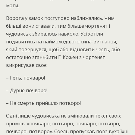
мати.
Ворота у замок поступово наближались. Чим
більші вони ставали, тим більше чортенят і
чудовиськ збиралось навколо. Усі хотіли
подивитись на наймолодшого сина-вигнанця,
який повернувся, щоб або відновити честь, або
остаточно зганьбити її. Кожен з чортенят
викрикував своє:
– Геть, почваро!
– Дурне почваро!
– На смерть прийшло потворо!
Одні лише чудовиська не змінювали текст своїх
промов: «почваро, потворо, почваро, потворо,
почваро, потворо». Соель пропускав повз вуха їхні