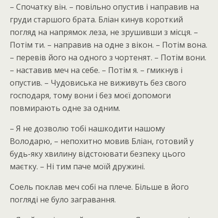
– Спочатку він. – повільно опустив і направив на
груди старшого брата. Бліан кинув короткий
погляд на напрямок леза, не зрушивши з місця. –
Потім ти. – направив на одне з вікон. – Потім вона.
– перевів його на одного з чортенят. – Потім вони.
– наставив меч на себе. – Потім я. – гмикнув і
опустив. – Чудовиська не виживуть без свого
господаря, тому вони і без моєї допомоги
повмирають одне за одним.
– Я не дозволю тобі нашкодити нашому
Володарю, – непохитно мовив Бліан, готовий у
будь-яку хвилину відстоювати безпеку цього
маєтку. – Ні тим паче моїй дружині.
Соель поклав меч собі на плече. Більше в його
погляді не було загравання.