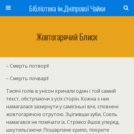
Бібліотека ім.Дніпрової Чайки
Жовтогарячий Блиск
– Смерть потворі!
– Смерть почварі!
Тисячі голів в унісон кричали один і той самий
текст, обступаючи з усіх сторін. Кожна з них
намагалася зазирнути у самісінькі вічі, сповнені
жовтогарячою отрутою. Зціпивши зуби, Соель
намагався не помічати їх. Стрімко йшов уперед,
шкутильгаючи. Пошарпане крило, покрите