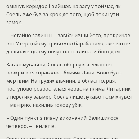
оминув коридор і вийшов на залу у той час, як
Соель вже був за крок до того, щоб покинути
замок.
– Негайно залиш її! – завбачивши його, прокричав
він. У серці йому тривожно барабанило, але він не
дозволяв цьому почуттю поглинати його далі.
Загальмувавши, Соель обернувся. Бліанові
розкрилося справжнє обличчя Лани. Воно було
мертвим. На грудях дівчини, в області серця,
поступово розросталася червона пляма. Янтарник
з переляку завмер. Соель лише лукаво посміхнувся
і, манірно, нахилив голову убік.
– Один пункт з плану виконаний. Залишилося
четверо, – і вилетів.