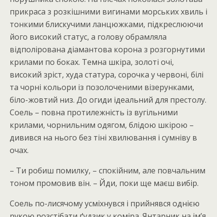
прикраса з розкішними вигинами морських хвиль і
тонкими блискучими ланцюжками, підкреслюючи
його високий статус, а голову обрамляла
відполірована діамантова корона з розгорнутими
крилами по боках. Темна шкіра, золоті очі,
високий зріст, худа статура, сорочка у червоні, білі
та чорні кольори із позолоченими візерунками,
біло-жовтий низ. До огиди ідеальний для престолу.
Соель – повна протилежність із вугільними
крилами, чорнильним одягом, блідою шкірою –
дивився на нього без тіні хвилювання і сумніву в
очах.
– Ти робиш помилку, – спокійним, але повчальним
тоном промовив він. – Йди, поки ще маєш вибір.
Соель по-лисячому усміхнувся і прийнявся однією
рукою розстібати ґудзик у коміра. Янтарник на ім’я