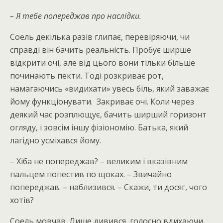
– Я тебе попереджав про наслідки.
Соель декілька разів глипає, перевіряючи, чи
справді він бачить реальність. Пробує ширше
відкрити очі, але від цього вони тільки більше
починають пекти. Тоді розкриває рот,
намагаючись «видихати» увесь біль, який заважає
йому функціонувати. Закриває очі. Коли через
деякий час розплющує, бачить ширший горизонт
огляду, і зовсім іншу фізіономію. Батька, який
лагідно усміхався йому.
– Хіба не попереджав? – великим і вказівним
пальцем попестив по щоках. – Звичайно
попереджав. – наблизився. – Скажи, ти досяг, чого
хотів?
Соель мовчав. Лише дивився, голосно вдихаючи