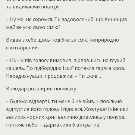
та видихаючи повітря.
– Ну же, не соромся. Ти задоволений, що винищив
майже усю свою сім’ю?
Видав з себе щось подібне за сміх, неприродно
спотворений.
– Ні, – у пів голосу вимовив, зірвавшись на глухий
кашель. По підборіддю і шиї потекла гаряча кров.
Передихнувши, продовжив: – Ти…жив…
Володар розширив посмішку.
– Будемо відверті, ти мене б не вбив. – повільно
відпустив його голову і підвівся. Жовтуваті кінчики
великих чорних крил велично дивились у понуре,
гнітюче небо. – Дарма сили б витратив.