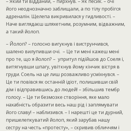
– Який ти відданий, – пирхнув. – Як песик. – очі
його неоднозначно заблищали, а по тілу пробігся
адреналін. Щелепа викривилася у гидливості. –
Наче виглядаєш шляхетним, розумним, відважним,
а такий йолоп.
– Йолоп? – голосно вигукнув і виструнчився,
шалено вилупивши очі. – Це ти мені кажеш мені
про те, що я йолоп? – упритул підійшов до Соеля і,
витягнувши шпагу, увіткнув йому кінчик вістря в
груди. Соель на це лиш розважливо усміхнувся. –
Це ти повівся як останній ідіот, полишивши свій
дім і відправившись до людей! – збільшив тембр
голосу. – Це ти безмозке створіння, яке мало
нахабність образити весь наш рід і заплямувати
його славу! – наблизився. – І нарешті це ти дурний,
пришелепкуватий йолоп, який зарубав нашу
сестру на честь «протесту», – скривив обличчям і