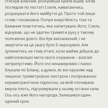
стиснув власний, розкривши крила вшир. Бігав
поглядом по постаті Соеля, намагаючись
розрахувати його майбутні дії. Проте той лише
стояв і посміхався. Попри енергійність тіла та
бажання помститись, яке напитувало його, Соель
відчував, що не здатен тримати руку у такому
положенні довго. Він був виснажений, і не
звертати на це увагу було б нерозумно. Але
зупинитись на тому етапі, коли майже дійшов до
найголовнішої мети свого існування – взагалі
неприпустимо. Його очі ненажерливо і палко
блукали по Бліану, а думки, як він кружляє над
пишною триметровою люстрою і полірованою
керамогранітною підлогою, на якій спочивала
мерла плоть, підтримували у ньому останні сили.
Ось-ось вже його нагорода. Залишився один-
єдиний крок.