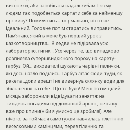
висновки, аби запобігати надалі хибам. І чому
людям так подобається картати себе за найменшу
провину? Помилятись – нормально, ніхто не
ідеальний. Головне потім старатись виправитись.
Пам’ятаю, який в мене був перший урок з
казкотворництва… Я ледве не підірвала усю
лабораторію, гигик… Усе через те, що випадково
розпиляла супершвидкісного пороху на карету-
гарбуз. Ой… вихователі шукають чарівні палички,
які десь назло поділись. Гарбуз літає сюди-туди, як
ракета…доки врешті не вивернув склянку води для
збільшення на себе…Що то було! Мені потім цілий
місяць заборонили відвідувати заняття; на
тиждень посадили під домашній арешт, не кажу
вже про кпини(ніби я умисно це зробила!). Але
нічого, за той час я самотужки навчилась плетінню
веселковими камінцями, перевтіленню та