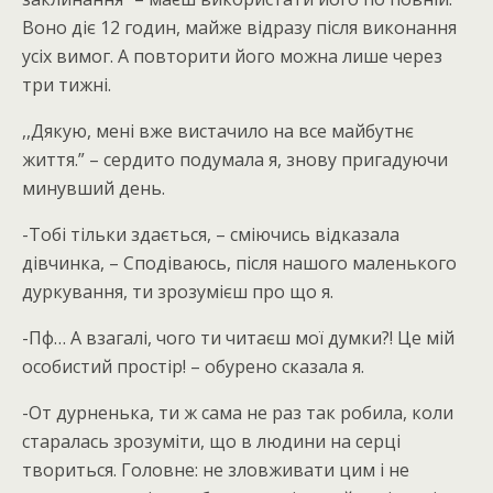
Воно діє 12 годин, майже відразу після виконання
усіх вимог. А повторити його можна лише через
три тижні.
,,Дякую, мені вже вистачило на все майбутнє
життя.” – сердито подумала я, знову пригадуючи
минувший день.
-Тобі тільки здається, – сміючись відказала
дівчинка, – Сподіваюсь, після нашого маленького
дуркування, ти зрозумієш про що я.
-Пф… А взагалі, чого ти читаєш мої думки?! Це мій
особистий простір! – обурено сказала я.
-От дурненька, ти ж сама не раз так робила, коли
старалась зрозуміти, що в людини на серці
твориться. Головне: не зловживати цим і не