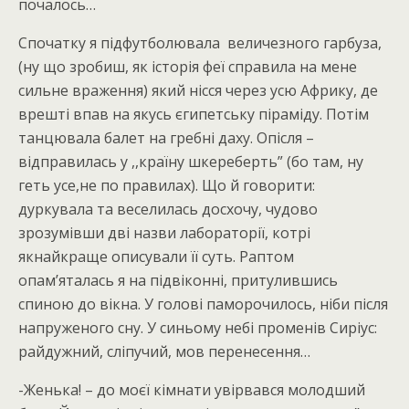
почалось…
Спочатку я підфутболювала величезного гарбуза,
(ну що зробиш, як історія феї справила на мене
сильне враження) який нісся через усю Африку, де
врешті впав на якусь єгипетську піраміду. Потім
танцювала балет на гребні даху. Опісля –
відправилась у ,,країну шкереберть” (бо там, ну
геть усе,не по правилах). Що й говорити:
дуркувала та веселилась досхочу, чудово
зрозумівши дві назви лабораторії, котрі
якнайкраще описували її суть. Раптом
опам’яталась я на підвіконні, притулившись
спиною до вікна. У голові паморочилось, ніби після
напруженого сну. У синьому небі променів Сиріус:
райдужний, сліпучий, мов перенесення…
-Женька! – до моєї кімнати увірвався молодший