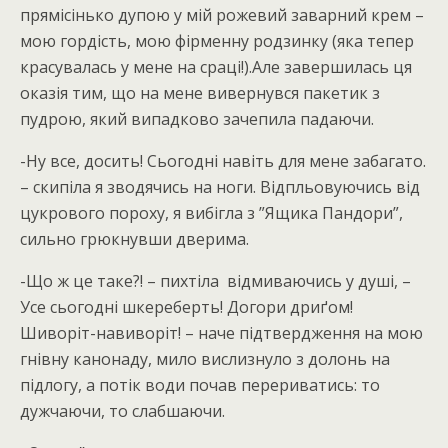
прямісінько дупою у мій рожевий заварний крем –
мою гордість, мою фірменну родзинку (яка тепер
красувалась у мене на сраці!).Але завершилась ця
оказія тим, що на мене вивернувся пакетик з
пудрою, який випадково зачепила падаючи.
-Ну все, досить! Сьогодні навіть для мене забагато.
– скипіла я зводячись на ноги. Відпльовуючись від
цукрового пороху, я вибігла з ”Ящика Пандори”,
сильно грюкнувши дверима.
-Що ж це таке?! – пихтіла відмиваючись у душі, –
Усе сьогодні шкереберть! Догори дриґом!
Шиворіт-навиворіт! – наче підтвердження на мою
гнівну канонаду, мило вислизнуло з долонь на
підлогу, а потік води почав перериватись: то
дужчаючи, то слабшаючи.