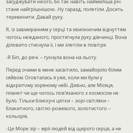
засуджувати нікого, бо так навіть наймиліша річ
стане найгрішнішою…Ну гаразд, полетіли. Досить
теревенити. Давай руку.
Я, із завмиранням у серці та хвилюючим відчуттям
чогось нежданого, простягнула руку дівчинці. Вона
діловито стиснула її, і ми злетіли в повітря.
-Я Біп, до речі. – гукнула вона на льоту.
Перед очами в мене засвітило, замайоріло білим
сяйвом. Оговталась я уже, коли ми були у
відкритому зоряному небі. Дивно, але Місяця,
планет чи ще чогось пов’язаного з космосом не
було. Тільки блискучі цятки – зорі-світляки –
блакитного, світло-рожевого, золотистого –
кольорів.
-Це Море зір – мрії людей від щирого серця, а не