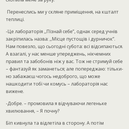
Перенеслись ми у скляне приміщення, на кшталт
теплиці.
-Це лабораторія ,,Пізнай себе”, однак серед учнів
закріпилась назва: ,,Місце пустощів і дурничок”.
Нам повезло, що сьогодні субота: всі відсипаються.
А взагалі, у нас менше упереджень, нікчемних
правил та забобонів ніж у вас. Тож не стримуй себе
– фантазуй як заманеться; але попереджаю: тільки-
но забажаєш чогось недоброго, що може
нашкодити тобі чи комусь – лабораторія нас
вижене.
-Добре. – промовила я відчуваючи легеньке
хвилювання, – Я почну?
Біп кивнула та відлетіла в сторону. А потім