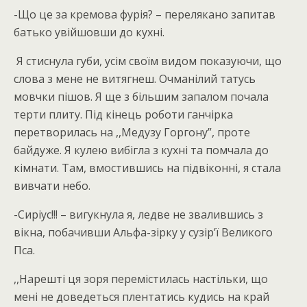
-Що це за кремова фурія? – перелякано запитав
батько увійшовши до кухні.
Я стиснула губи, усім своїм видом показуючи, що
слова з мене не витягнеш. Очманілий татусь
мовчки пішов. Я ще з більшим запалом почала
терти плиту. Під кінець роботи ганчірка
перетворилась на ,,Медузу Горгону”, проте
байдуже. Я кулею вибігла з кухні та помчала до
кімнати. Там, вмостившись на підвіконні, я стала
вивчати небо.
-Сиріус!!! – вигукнула я, ледве не звалившись з
вікна, побачивши Альфа-зірку у сузір’ї Великого
Пса.
,,Нарешті ця зоря перемістилась настільки, що
мені не доведеться плентатись кудись на край