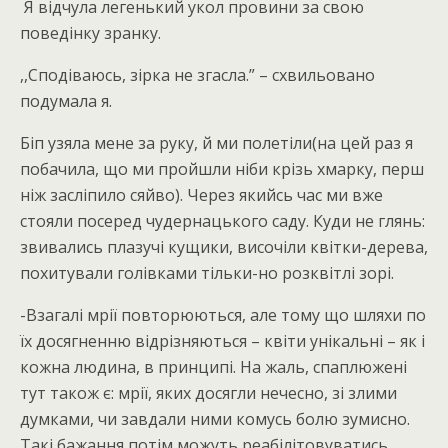
Я відчула легенький укол провини за свою
поведінку зранку.
,,Сподіваюсь, зірка не згасла.” – схвильовано
подумала я.
Біп узяла мене за руку, й ми полетіли(на цей раз я
побачила, що ми пройшли ніби крізь хмарку, перш
ніж засліпило сяйво). Через якийсь час ми вже
стояли посеред чудернацького саду. Куди не глянь:
звивались плазучі кущики, височіли квітки-дерева,
похитували голівками тільки-но розквітлі зорі.
-Взагалі мрії повторюються, але тому що шляхи по
їх досягненню відрізняються – квіти унікальні – як і
кожна людина, в принципі. На жаль, спаплюжені
тут також є: мрії, яких досягли нечесно, зі злими
думками, чи завдали ними комусь болю зумисно.
Такі бажання потім можуть реабілітовуватись,