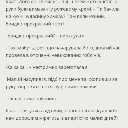
брат. Його очі світились від ,,неземного щастя”, а
руки були вимазані у рожевому кремі. – Ти бачила
на кухні чудасійну химеру? Там величезний,
бридко-прекрасний торт!
-Бридко-прекрасний? – пирхнула я.
-Так, мабуть, фея, що начарувала його, довгий час
провела в оточенні невихованих гоблінів.
-Ха ха ха… – нестримно зареготала я.
Малий насупився, підбіг до мене та, схопивши за
руку, норовито потягнув, примовляючи:
-Пішли, сама побачиш.
Я досі трясучись від сміху, поволі злізла (куди ж бо
нам дорослим мірятись із впертістю малих дітей).