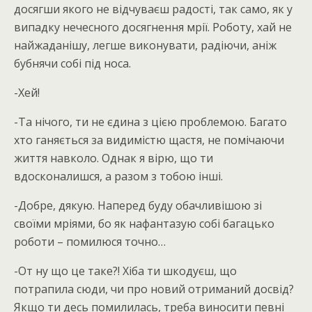
досягши якого не відчуваєш радості, так само, як у
випадку нечесного досягнення мрії. Роботу, хай не
найжаданішу, легше виконувати, радіючи, аніж
бубнячи собі під носа.
-Хей!
-Та нічого, ти не єдина з цією проблемою. Багато
хто ганяється за видимістю щастя, не помічаючи
життя навколо. Однак я вірю, що ти
вдосконалишся, а разом з тобою інші.
-Добре, дякую. Наперед буду обачливішою зі
своїми мріями, бо як нафантазую собі багацько
роботи – помилюся точно…
-От ну що це таке?! Хіба ти шкодуєш, що
потрапила сюди, чи про новий отриманий досвід?
Якщо ти десь помилилась, треба виносити певні