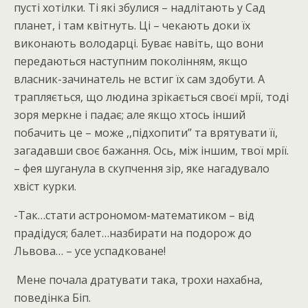
пусті хотілки. Ті які збулися – надлітають у Сад
планет, і там квітнуть. Ці – чекають доки їх
виконають володарці. Буває навіть, що вони
передаються наступним поколінням, якщо
власник-зачинатель не встиг їх сам здобути. А
трапляється, що людина зрікається своєї мрії, тоді
зоря меркне і падає; але якщо хтось інший
побачить це – може ,,підхопити” та врятувати її,
загадавши своє бажання. Ось, між іншим, твої мрії.
– фея шуганула в скупчення зір, яке нагадувало
хвіст курки.
-Так…стати астрономом-математиком – від
прадідуся; балет…назбирати на подорож до
Львова… – усе успадковане!
Мене почала дратувати така, трохи нахабна,
поведінка Біп.