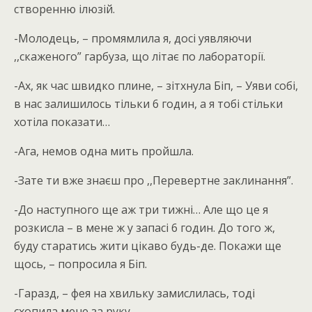
створенню ілюзій.
-Молодець, – промямлила я, досі уявляючи
,,скаженого” гарбуза, що літає по лабораторії.
-Ах, як час швидко плине, – зітхнула Біп, – Уяви собі,
в нас залишилось тільки 6 годин, а я тобі стільки
хотіла показати…
-Ага, немов одна мить пройшла.
-Зате ти вже знаєш про ,,Перевертне заклинання”.
-До наступного ще аж три тижні… Але що це я
розкисла – в мене ж у запасі 6 годин. До того ж,
буду старатись жити цікаво будь-де. Покажи ще
щось, – попросила я Біп.
-Гаразд, – фея на хвильку замислилась, тоді
схопила мене за руку.