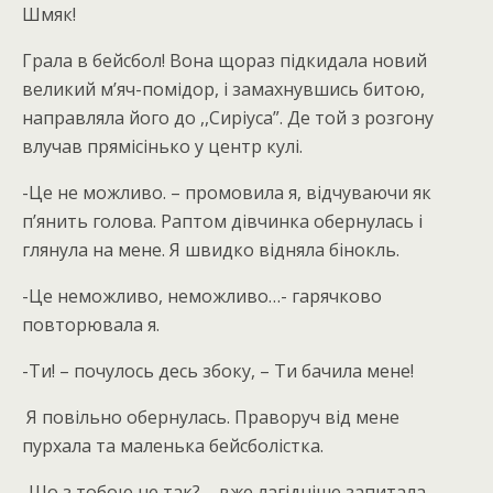
Шмяк!
Грала в бейсбол! Вона щораз підкидала новий
великий м’яч-помідор, і замахнувшись битою,
направляла його до ,,Сиріуса”. Де той з розгону
влучав прямісінько у центр кулі.
-Це не можливо. – промовила я, відчуваючи як
п’янить голова. Раптом дівчинка обернулась і
глянула на мене. Я швидко відняла бінокль.
-Це неможливо, неможливо…- гарячково
повторювала я.
-Ти! – почулось десь збоку, – Ти бачила мене!
Я повільно обернулась. Праворуч від мене
пурхала та маленька бейсболістка.
-Що з тобою не так? – вже лагідніше запитала