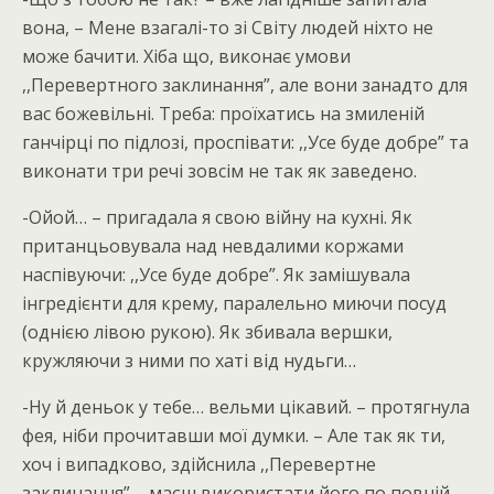
вона, – Мене взагалі-то зі Світу людей ніхто не
може бачити. Хіба що, виконає умови
,,Перевертного заклинання”, але вони занадто для
вас божевільні. Треба: проїхатись на змиленій
ганчірці по підлозі, проспівати: ,,Усе буде добре” та
виконати три речі зовсім не так як заведено.
-Ойой… – пригадала я свою війну на кухні. Як
пританцьовувала над невдалими коржами
наспівуючи: ,,Усе буде добре”. Як замішувала
інгредієнти для крему, паралельно миючи посуд
(однією лівою рукою). Як збивала вершки,
кружляючи з ними по хаті від нудьги…
-Ну й деньок у тебе… вельми цікавий. – протягнула
фея, ніби прочитавши мої думки. – Але так як ти,
хоч і випадково, здійснила ,,Перевертне
заклинання” – маєш використати його по повній.