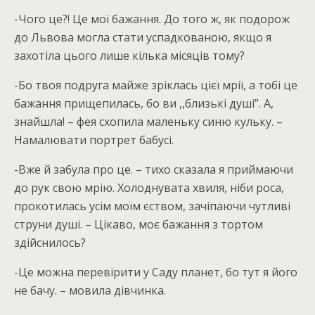
-Чого це?! Це мої бажання. До того ж, як подорож
до Львова могла стати успадкованою, якщо я
захотіла цього лише кілька місяців тому?
-Бо твоя подруга майже зріклась цієї мрії, а тобі це
бажання прищепилась, бо ви ,,близькі душі”. А,
знайшла! – фея схопила маленьку синю кульку. –
Намалювати портрет бабусі.
-Вже й забула про це. – тихо сказала я приймаючи
до рук свою мрію. Холоднувата хвиля, ніби роса,
прокотилась усім моїм єством, зачіпаючи чутливі
струни душі. – Цікаво, моє бажання з тортом
здійснилось?
-Це можна перевірити у Саду планет, бо тут я його
не бачу. – мовила дівчинка.