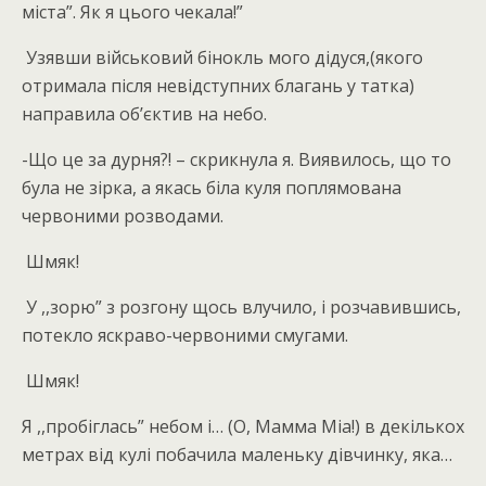
міста”. Як я цього чекала!”
Узявши військовий бінокль мого дідуся,(якого
отримала після невідступних благань у татка)
направила об’єктив на небо.
-Що це за дурня?! – скрикнула я. Виявилось, що то
була не зірка, а якась біла куля поплямована
червоними розводами.
Шмяк!
У ,,зорю” з розгону щось влучило, і розчавившись,
потекло яскраво-червоними смугами.
Шмяк!
Я ,,пробіглась” небом і… (О, Мамма Міа!) в декількох
метрах від кулі побачила маленьку дівчинку, яка…