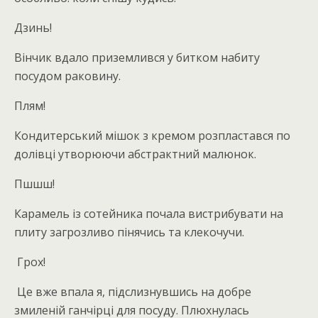
Дзинь!
Вінчик вдало приземлився у битком набиту
посудом раковину.
Плям!
Кондитерський мішок з кремом розпластався по
долівці утворюючи абстрактний малюнок.
Пшшш!
Карамель із сотейника почала вистрибувати на
плиту загрозливо пінячись та клекочучи.
Грох!
Це вже впала я, підслизнувшись на добре
змиленій ганчірці для посуду. Плюхнулась