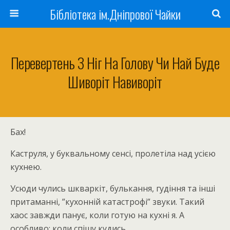
Бібліотека ім.Дніпрової Чайки
Перевертень З Ніг На Голову Чи Най Буде
Шиворіт Навиворіт
Бах!
Каструля, у буквальному сенсі, пролетіла над усією
кухнею.
Усюди чулись шкваркіт, булькання, гудіння та інші
притаманні, ”кухонній катастрофі” звуки. Такий
хаос завжди панує, коли готую на кухні я. А
особливо: коли спішу кудись.