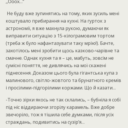
,,Ооох…”
Не буду вже зупинятись на тому, яких зусиль мені
коштувало прибирання на кухні. На гурток з
астрономії, я вже махнула рукою, думаючи як
виправити ситуацію з 15-кілограмовим тортом
(треба ж було нафантазувати таку мрію!). Бачте,
захотілось мені зробити щось казково-чарівне та
смачне. Однак кухня та я – це, мабуть, зовсім не
сумісні поняття, не дивлячись на мої скажені
піднесення. Доказом цього була гігантська купа з
малинового, світло-жовтого та брунатного кремів
і просілими-підгорілими коржами. Що й казати…
-Точно зірки якось не так склались, – бубніла я собі
під ніс віддираючи згорілу карамель. Вже добре
звечоріло, тож я тішила себе думками, після усіх
страждань, подивитись на сузір’я…