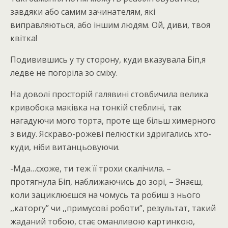
завдяки або самим зачинателям, які
виправляються, або іншим людям. Ой, диви, твоя
квітка!
Подивившись у ту сторону, куди вказувала Біп,я
ледве не погоріла зо сміху.
На доволі просторій галявині стовбичила велика
кривобока маківка на тонкій стеблині, так
нагадуючи мого торта, проте ще більш химерного
з виду. Яскраво-рожеві пелюстки здригались хто-
куди, ніби витанцьовуючи.
-Мда…схоже, ти теж її трохи скалічила. –
протягнула Біп, наближаючись до зорі, – Знаєш,
коли зациклюєшся на чомусь та робиш з нього
,,каторгу” чи ,,примусові роботи”, результат, такий
жаданий тобою, стає оманливою картинкою,