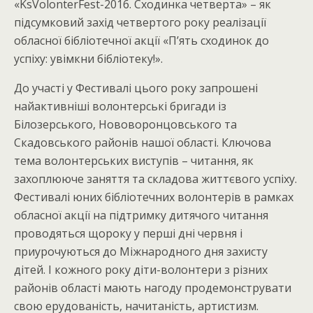
«KsVolonterFest-2016. Сходинка четверта» – як
підсумковий захід четвертого року реалізації
обласної бібліотечної акції «П’ять сходинок до
успіху: увімкни бібліотеку!».
До участі у Фестивалі цього року запрошені
найактивніші волонтерські бригади із
Білозерського, Нововоронцовського та
Скадовського районів нашої області. Ключова
тема волонтерських виступів – читання, як
захоплююче заняття та складова життєвого успіху.
Фестивалі юних бібліотечних волонтерів в рамках
обласної акції на підтримку дитячого читання
проводяться щороку у перші дні червня і
приурочуються до Міжнародного дня захисту
дітей. І кожного року діти-волонтери з різних
районів області мають нагоду продемонструвати
свою ерудованість, начитаність, артистизм.