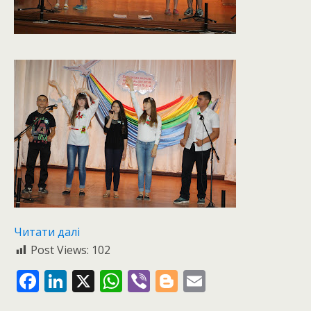
Читати далі
Post Views:
102
F
Li
X
W
Vi
Bl
E
ac
n
h
b
o
m