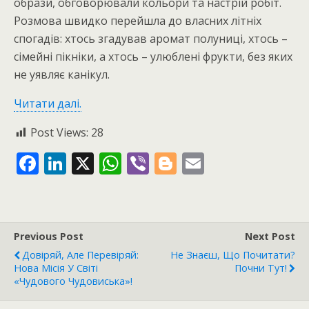
образи, обговорювали кольори та настрій робіт.
Розмова швидко перейшла до власних літніх
спогадів: хтось згадував аромат полуниці, хтось –
сімейні пікніки, а хтось – улюблені фрукти, без яких
не уявляє канікул.
Читати далі.
Post Views:
28
F
Li
X
W
Vi
Bl
E
ac
n
h
b
o
m
e
k
at
er
g
ai
b
e
s
g
l
Previous Post
Next Post
o
dI
A
er
Довіряй, Але Перевіряй:
Не Знаєш, Що Почитати?
o
n
p
Нова Місія У Світі
Почни Тут!
«Чудового Чудовиська»!
k
p