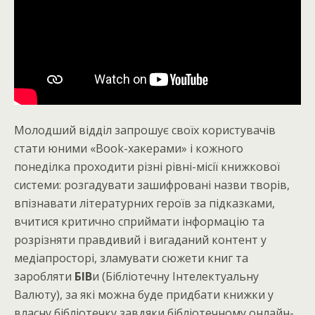
Молодший відділ запрошує своїх користувачів
стати юними «Book-хакерами» і кожного
понеділка проходити різні рівні-місії книжкової
системи: розгадувати зашифровані назви творів,
впізнавати літературних героїв за підказками,
вчитися критично сприймати інформацію та
розрізняти правдивий і вигаданий контент у
медіапросторі, зламувати сюжети книг та
заробляти
БІВ
и (Бібліотечну Інтелектуальну
Валюту), за які можна буде придбати книжки у
власну бібліотечку завдяки бібліотечному онлайн-