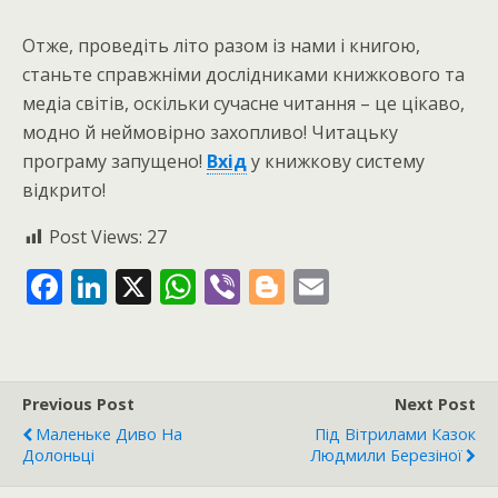
Отже, проведіть літо разом із нами і книгою,
станьте справжніми дослідниками книжкового та
медіа світів, оскільки сучасне читання – це цікаво,
модно й неймовірно захопливо! Читацьку
програму запущено!
Вхід
у книжкову систему
відкрито!
Post Views:
27
F
Li
X
W
Vi
Bl
E
ac
n
h
b
o
m
e
k
at
er
g
ai
b
e
s
g
l
Previous Post
Next Post
o
dI
A
er
Маленьке Диво На
Під Вітрилами Казок
o
n
p
Долоньці
Людмили Березіної