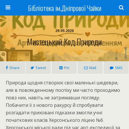
Бібліотека ім.Дніпрової Чайки
29.05.2026
Мистецький Код Природи
Share
Tweet
Pin
Mail
SMS
Природа щодня створює свої маленькі шедеври,
але в повсякденному поспіху ми часто проходимо
повз них, навіть не затримавши погляду.
Побачити її з нового ракурсу й спробувати
розгадати приховані підказки змогли учні
початкових класів Херсонського ліцею №6
Херсонської міської ради під час арт-експедиції за