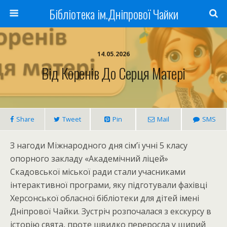
Бібліотека ім.Дніпрової Чайки
14.05.2026
Від Коренів До Серця Матері
Share
Tweet
Pin
Mail
SMS
З нагоди Міжнародного дня сім’ї учні 5 класу
опорного закладу «Академічний ліцей»
Скадовської міської ради стали учасниками
інтерактивної програми, яку підготували фахівці
Херсонської обласної бібліотеки для дітей імені
Дніпрової Чайки. Зустріч розпочалася з екскурсу в
історію свята, проте швидко переросла у щирий