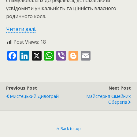
стимулювала їх до рефлексії, допомагаючи
усвідомити унікальність та цінність власного
родинного кола.
Читати далі.
Post Views:
18
F
Li
X
W
Vi
Bl
E
ac
n
h
b
o
m
e
k
at
er
g
ai
b
e
s
g
l
Previous Post
Next Post
o
dI
A
er
Мистецький Дивограй
Майстерня Сімейних
o
n
p
Оберегів
k
p
Back to top