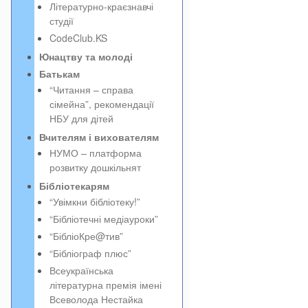
Літературно-краєзнавчі
студії
CodeClub.KS
Юнацтву та молоді
Батькам
“Читання – справа
сімейна”, рекомендації
НБУ для дітей
Вчителям і вихователям
НУМО – платформа
розвитку дошкільнят
Бібліотекарям
“Увімкни бібліотеку!”
“Бібліотечні медіауроки”
“БібліоКре@тив”
“Бібліограф плюс”
Всеукраїнська
літературна премія імені
Всеволода Нестайка