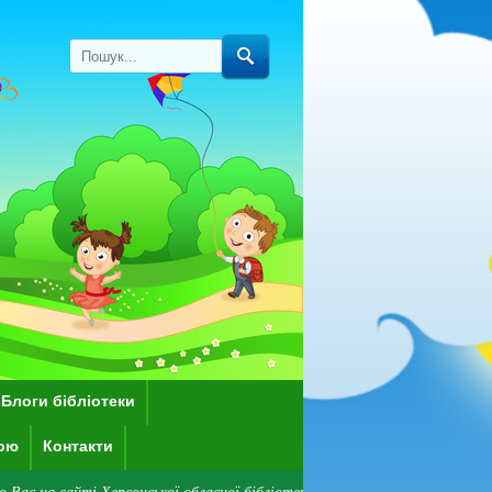
Блоги бібліотеки
кою
Контакти
 Херсонської обласної бібліотеки для дітей імені Дніпрової Чайки! Зверн