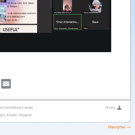
sApp
ber
Blogger
Email
ня англійської мови
library
діл
,
Клуби
,
Новини
Наступні
→