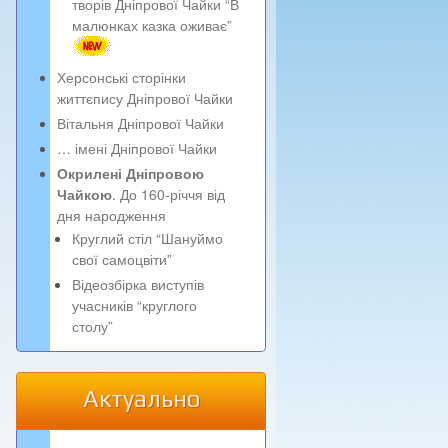
творів Дніпрової Чайки “В
малюнках казка оживає”
Херсонські сторінки
життєпису Дніпрової Чайки
Вітальня Дніпрової Чайки
… імені Дніпрової Чайки
Окрилені Дніпровою
Чайкою
. До 160-річчя від
дня народження
Круглий стіл “Шануймо
свої самоцвіти”
Відеозбірка виступів
учасників “круглого
столу”
Актуально