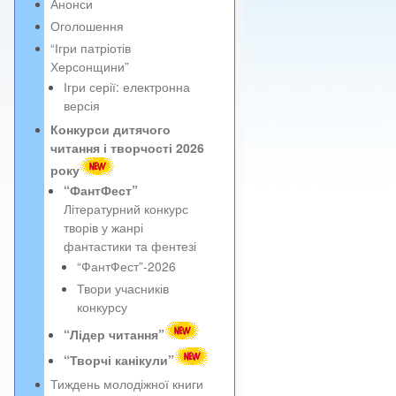
Анонси
Оголошення
“Ігри патріотів
Херсонщини”
Ігри серії: електронна
версія
Конкурси дитячого
читання і творчості 2026
року
“ФантФест”
Літературний конкурс
творів у жанрі
фантастики та фентезі
“ФантФест”-2026
Твори учасників
конкурсу
“Лідер читання”
“Творчі канікули”
Тиждень молодіжної книги