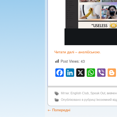
Читати далі –
англійською.
Post Views:
43
Facebook
LinkedIn
X
What
Vi
Мітки:
English Club
,
Speak Out
,
вивчен
Опубліковано в рубриці
Іноземний від
←
Попередні