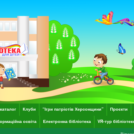
каталог
Клуби
“Ігри патріотів Херсонщини”
Проєкти
ормаційна освіта
Електронна бібліотека
VR-тур бібліоте
Вітаємо Вас на сайті