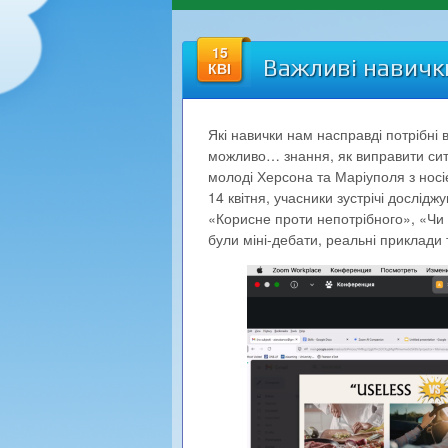
15
Важливі навичк
КВІ
Які навички нам насправді потрібні 
можливо… знання, як виправити ситу
молоді Херсона та Маріуполя з нос
14 квітня, учасники зустрічі дослід
«Корисне проти непотрібного», «Чи 
були міні-дебати, реальні приклади 