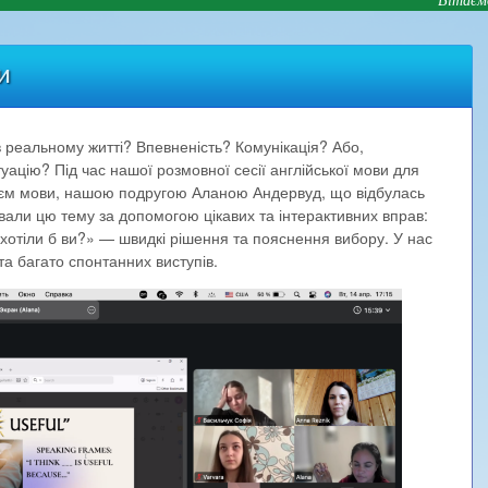
и
в реальному житті? Впевненість? Комунікація? Або,
ацію? Під час нашої розмовної сесії англійської мови для
ієм мови, нашою подругою Аланою Андервуд, що відбулась
жували цю тему за допомогою цікавих та інтерактивних вправ:
хотіли б ви?» — швидкі рішення та пояснення вибору. У нас
та багато спонтанних виступів.