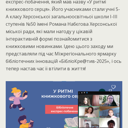
експрес-побачення, який мав назву «У ритмі
книжкового серця». Його учасниками стали учні 5-
А класу Херсонської загальноосвітньої школи І-ІІІ
ступенів №50 імені Романа Набєгова Херсонської
міської ради, які мали нагоду у цікавій
інтерактивній формі познайомитися з
книжковими новинками. Ідею цього заходу ми
представляли під час Міжрегіонального ярмарку
бібліотечних інновацій «БібліоКре@тив-2025», і ось
тепер настав час її втілити в життя!