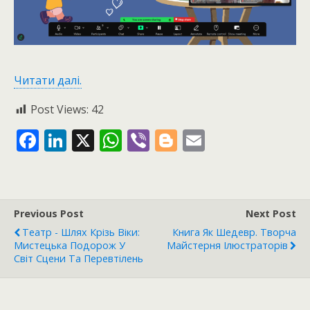
Читати далі.
Post Views:
42
F
Li
X
W
Vi
Bl
E
ac
n
h
b
o
m
e
k
at
er
g
ai
b
e
s
g
l
Previous Post
Next Post
o
dI
A
er
Театр - Шлях Крізь Віки:
Книга Як Шедевр. Творча
o
n
p
Мистецька Подорож У
Майстерня Ілюстраторів
Світ Сцени Та Перевтілень
k
p