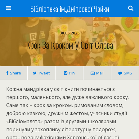
Бібліотека ім.Дніпрової Чайки
30.05.2025
Крок За Кроком У Світ Слова
Share
Tweet
Pin
Mail
SMS
Кожна мандрівка у світ книги починається з
першого, маленького, але дуже важливого кроку.
Саме так – крок за кроком, римованим словом,
доброю казкою, дружнім жестом, учасники студії
«Бібліомалята» разом із друзями-школярами
поринули у захопливу літературну подорож,
організовану фахівцями Херсонської обласної