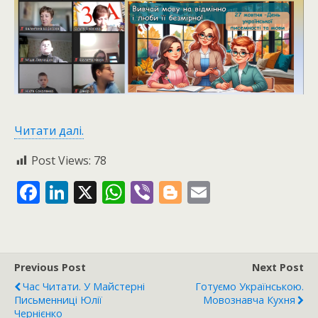
Читати далі.
Post Views:
78
F
Li
X
W
Vi
Bl
E
ac
n
h
b
o
m
e
k
at
er
g
ai
b
e
s
g
l
Previous Post
Next Post
o
dI
A
er
Час Читати. У Майстерні
Готуємо Українською.
o
n
p
Письменниці Юлії
Мовознавча Кухня
Чернієнко