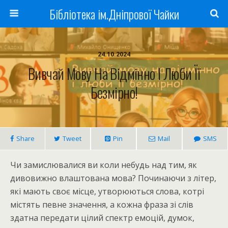
Бібліотека ім.Дніпрової Чайки
24.10.2024
Вивчай Мову На Відмінно І Люби Її
Безмірно!
Share
Tweet
Pin
Mail
SMS
Чи замислювалися ви коли небудь над тим, як
дивовижно влаштована мова? Починаючи з літер,
які мають своє місце, утворюються слова, котрі
містять певне значення, а кожна фраза зі слів
здатна передати цілий спектр емоцій, думок,