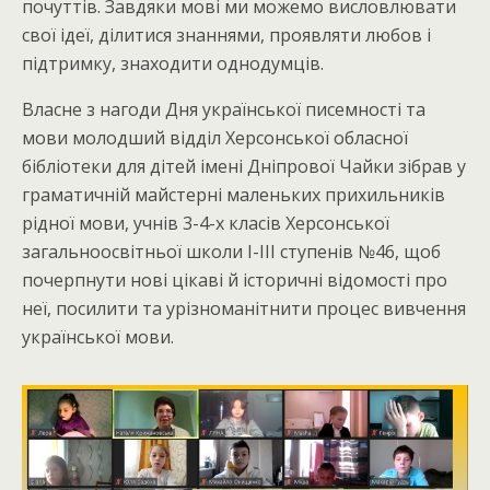
почуттів. Завдяки мові ми можемо висловлювати
свої ідеї, ділитися знаннями, проявляти любов і
підтримку, знаходити однодумців.
Власне з нагоди Дня української писемності та
мови молодший відділ Херсонської обласної
бібліотеки для дітей імені Дніпрової Чайки зібрав у
граматичній майстерні маленьких прихильників
рідної мови, учнів 3-4-х класів Херсонської
загальноосвітньої школи І-ІІІ ступенів №46, щоб
почерпнути нові цікаві й історичні відомості про
неї, посилити та урізноманітнити процес вивчення
української мови.