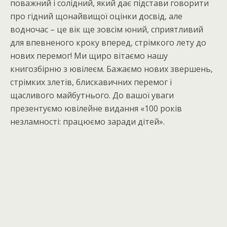
поважний і солідний, який дає підстави говорити
про гідний щонайвищої оцінки досвід, але
водночас – це вік ще зовсім юний, сприятливий
для впевненого кроку вперед, стрімкого лету до
нових перемог! Ми щиро вітаємо нашу
книгозбірню з ювілеєм. Бажаємо нових звершень,
стрімких злетів, блискавичних перемог і
щасливого майбутнього. До вашої уваги
презентуємо ювілейне видання «100 років
незламності: працюємо заради дітей».