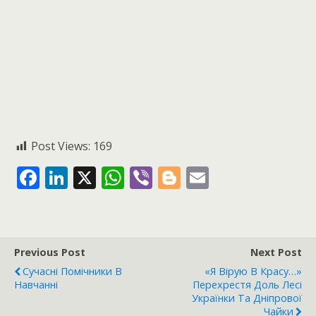
Post Views:
169
F
Li
X
W
Vi
Bl
E
ac
n
h
b
o
m
e
k
at
er
g
ai
b
e
s
g
l
Previous Post
Next Post
o
dI
A
er
Сучасні Помічники В
«Я Вірую В Красу…»
o
n
p
Навчанні
Перехрестя Доль Лесі
Українки Та Дніпрової
k
p
Чайки