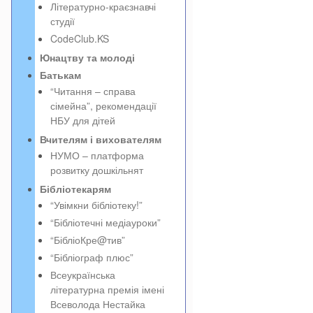
Літературно-краєзнавчі
студії
CodeClub.KS
Юнацтву та молоді
Батькам
“Читання – справа
сімейна”, рекомендації
НБУ для дітей
Вчителям і вихователям
НУМО – платформа
розвитку дошкільнят
Бібліотекарям
“Увімкни бібліотеку!”
“Бібліотечні медіауроки”
“БібліоКре@тив”
“Бібліограф плюс”
Всеукраїнська
літературна премія імені
Всеволода Нестайка