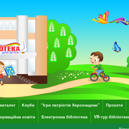
каталог
Клуби
“Ігри патріотів Херсонщини”
Проєкти
ормаційна освіта
Електронна бібліотека
VR-тур бібліоте
Вітаємо Вас на сай