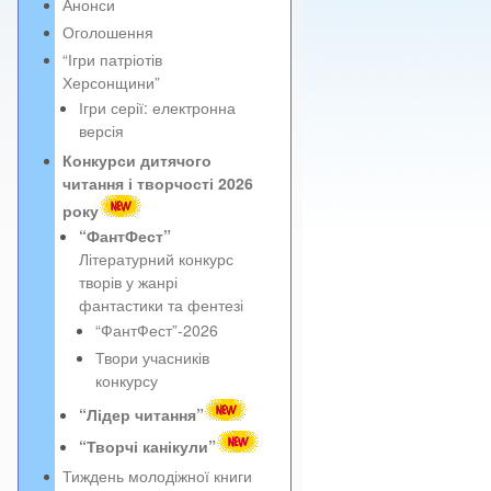
Анонси
Оголошення
“Ігри патріотів
Херсонщини”
Ігри серії: електронна
версія
Конкурси дитячого
читання і творчості 2026
року
“ФантФест”
Літературний конкурс
творів у жанрі
фантастики та фентезі
“ФантФест”-2026
Твори учасників
конкурсу
“Лідер читання”
“Творчі канікули”
Тиждень молодіжної книги