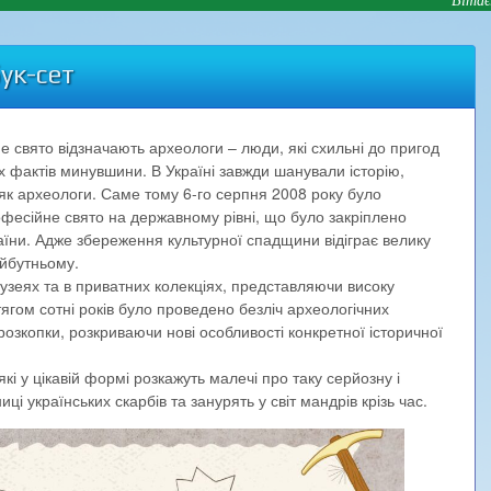
ук-сет
е свято відзначають археологи – люди, які схильні до пригод
них фактів минувшини. В Україні завжди шанували історію,
як археологи. Саме тому 6-го серпня 2008 року було
фесійне свято на державному рівні, що було закріплено
їни. Адже збереження культурної спадщини відіграє велику
айбутньому.
музеях та в приватних колекціях, представляючи високу
отягом сотні років було проведено безліч археологічних
 розкопки, розкриваючи нові особливості конкретної історичної
кі у цікавій формі розкажуть малечі про таку серйозну і
і українських скарбів та занурять у світ мандрів крізь час.