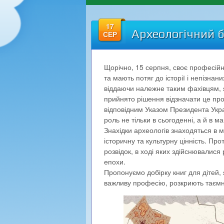
17
Археологічний б
СЕР
Щорічно, 15 серпня, своє професійн
та мають потяг до історії і непізна
віддаючи належне таким фахівцям, 
прийнято рішення відзначати це про
відповідним Указом Президента Укра
роль не тільки в сьогоденні, а й в м
Знахідки археологів знаходяться в 
історичну та культурну цінність. Пр
розвідок, в ході яких здійснювалися
епохи.
Пропонуємо добірку книг для дітей, я
важливу професію, розкриють таємниц