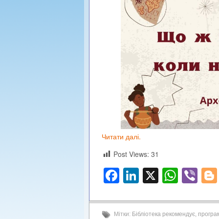
Читати далі.
Post Views:
31
Facebook
LinkedIn
X
What
Vi
Мітки:
Бібліотека рекомендує
,
програм