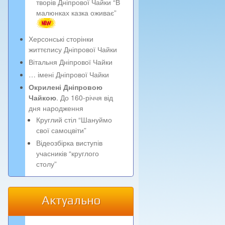
творів Дніпрової Чайки “В
малюнках казка оживає”
Херсонські сторінки
життєпису Дніпрової Чайки
Вітальня Дніпрової Чайки
… імені Дніпрової Чайки
Окрилені Дніпровою
Чайкою
. До 160-річчя від
дня народження
Круглий стіл “Шануймо
свої самоцвіти”
Відеозбірка виступів
учасників “круглого
столу”
Актуально