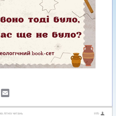
sApp
ber
Blogger
Email
а літніх читань
info