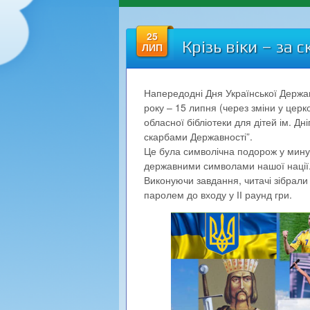
25
Крізь віки – за
ЛИП
Напередодні Дня Української Державн
року – 15 липня (через зміни у церк
обласної бібліотеки для дітей ім. Дн
скарбами Державності”.
Це була символічна подорож у минул
державними символами нашої нації. 
Виконуючи завдання, читачі зібрали 8
паролем до входу у ІІ раунд гри.