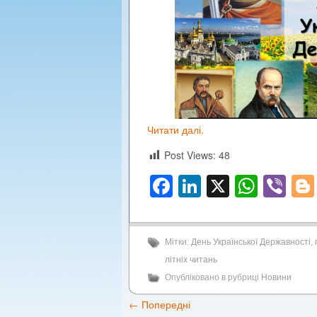
Читати далі.
Post Views:
48
Facebook
LinkedIn
X
What
Vi
Мітки:
День Української Державності
,
літніх читань
Опубліковано в рубриці
Новини
←
Попередні