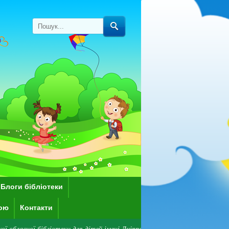
Блоги бібліотеки
кою
Контакти
бліотеки для дітей імені Дніпрової Чайки! Зверніть увагу: наразі бібліо