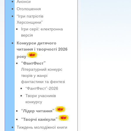
Анонси
Оголошення
“Ігри патріотів
Херсонщини”
Ігри серії: електронна
версія
Конкурси дитячого
читання і творчості 2026
року
“ФантФест”
Літературний конкурс
творів у жанрі
фантастики та фентезі
“ФантФест”-2026
Твори учасників
конкурсу
“Лідер читання”
“Творчі канікули”
Тиждень молодіжної книги