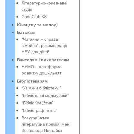
Літературно-краєзнавчі
студії
CodeClub.KS
Юнацтву та молоді
Батькам
“Читання – справа
сімейна”, рекомендації
НБУ для дітей
Вчителям і вихователям
НУМО – платформа
розвитку дошкільнят
Бібліотекарям
“Увімкни бібліотеку!”
“Бібліотечні медіауроки”
“БібліоКре@тив”
“Бібліограф плюс”
Всеукраїнська
літературна премія імені
Всеволода Нестайка