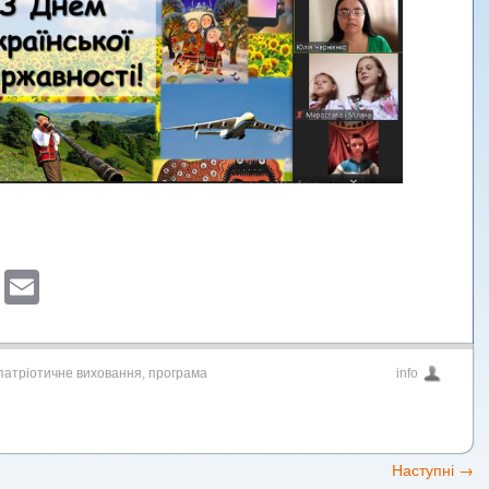
sApp
ber
Blogger
Email
патріотичне виховання
,
програма
info
Наступні
→