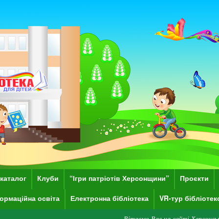
каталог
Клуби
“Ігри патріотів Херсонщини”
Проєкти
ормаційна освіта
Електронна бібліотека
VR-тур бібліоте
Вітаємо Вас на сайті Херсонської обласної бі