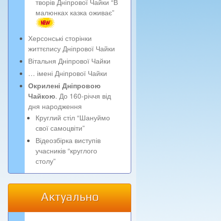
творів Дніпрової Чайки “В
малюнках казка оживає”
Херсонські сторінки
життєпису Дніпрової Чайки
Вітальня Дніпрової Чайки
… імені Дніпрової Чайки
Окрилені Дніпровою
Чайкою
. До 160-річчя від
дня народження
Круглий стіл “Шануймо
свої самоцвіти”
Відеозбірка виступів
учасників “круглого
столу”
Актуально