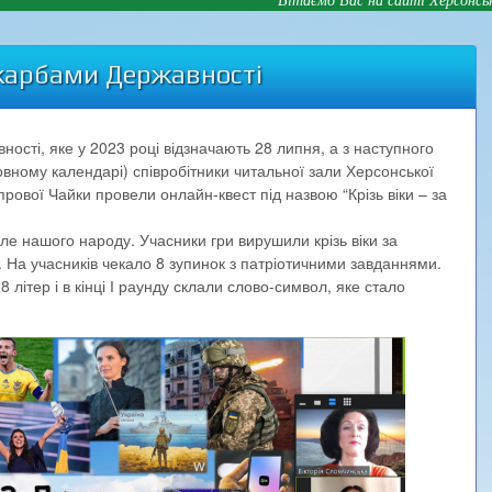
 скарбами Державності
ості, яке у 2023 році відзначають 28 липня, а з наступного
овному календарі) співробітники читальної зали Херсонської
іпрової Чайки провели онлайн-квест під назвою “Крізь віки – за
е нашого народу. Учасники гри вирушили крізь віки за
На учасників чекало 8 зупинок з патріотичними завданнями.
 літер і в кінці І раунду склали слово-символ, яке стало