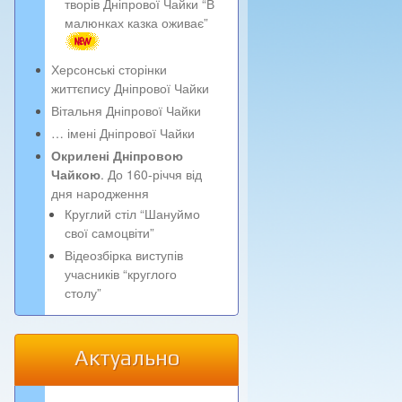
творів Дніпрової Чайки “В
малюнках казка оживає”
Херсонські сторінки
життєпису Дніпрової Чайки
Вітальня Дніпрової Чайки
… імені Дніпрової Чайки
Окрилені Дніпровою
Чайкою
. До 160-річчя від
дня народження
Круглий стіл “Шануймо
свої самоцвіти”
Відеозбірка виступів
учасників “круглого
столу”
Актуально