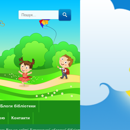
Блоги бібліотеки
кою
Контакти
і Херсонської обласної бібліотеки для дітей імені Дніпрової Чайки! Звер