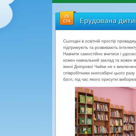
26
Ерудована дитин
СІЧ
Сьогодні в освітній простір проваджу
підтримують та розвивають інтелекту
Навчити самостійно вчитися і удоск
кожен навчальний заклад та кожен в
імені Дніпрової Чайки не є виключе
співробітники книгозбірні цього ра
батл, під час якого присутні вибор