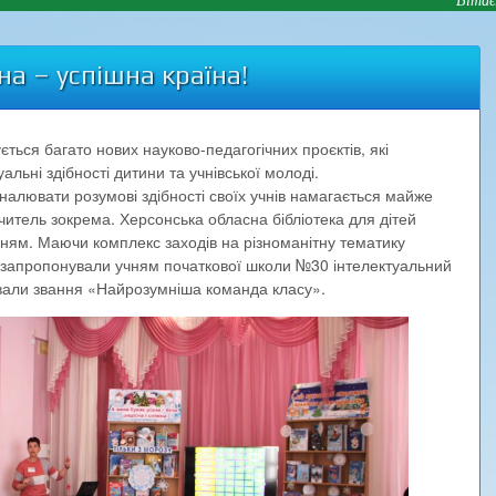
а – успішна країна!
ється багато нових науково-педагогічних проєктів, які
альні здібності дитини та учнівської молоді.
оналювати розумові здібності своїх учнів намагається майже
читель зокрема. Херсонська обласна бібліотека для дітей
нням. Маючи комплекс заходів на різноманітну тематику
зу запропонували учням початкової школи №30 інтелектуальний
ювали звання «Найрозумніша команда класу».