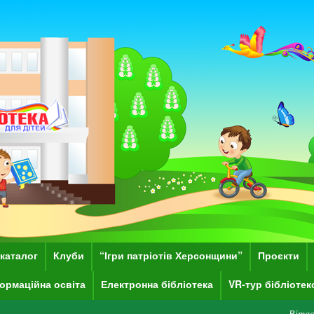
каталог
Клуби
“Ігри патріотів Херсонщини”
Проєкти
ормаційна освіта
Електронна бібліотека
VR-тур бібліоте
Вітаємо Вас на сайт