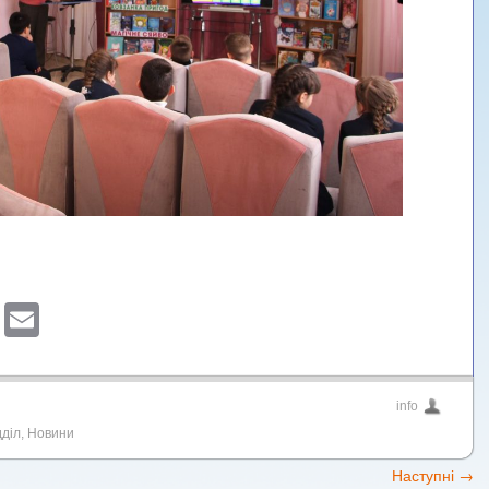
sApp
ber
Blogger
Email
info
діл
,
Новини
Наступні
→