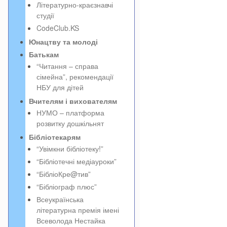
Літературно-краєзнавчі
студії
CodeClub.KS
Юнацтву та молоді
Батькам
“Читання – справа
сімейна”, рекомендації
НБУ для дітей
Вчителям і вихователям
НУМО – платформа
розвитку дошкільнят
Бібліотекарям
“Увімкни бібліотеку!”
“Бібліотечні медіауроки”
“БібліоКре@тив”
“Бібліограф плюс”
Всеукраїнська
літературна премія імені
Всеволода Нестайка