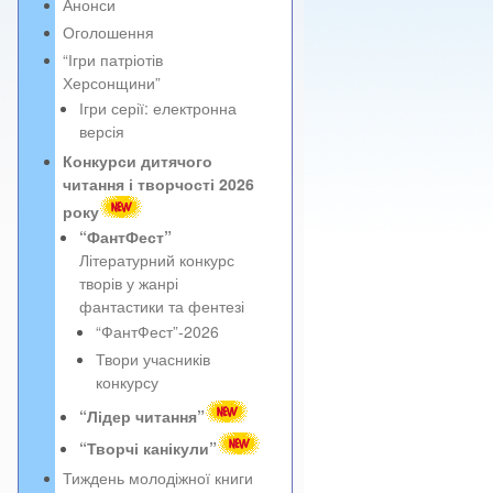
Анонси
Оголошення
“Ігри патріотів
Херсонщини”
Ігри серії: електронна
версія
Конкурси дитячого
читання і творчості 2026
року
“ФантФест”
Літературний конкурс
творів у жанрі
фантастики та фентезі
“ФантФест”-2026
Твори учасників
конкурсу
“Лідер читання”
“Творчі канікули”
Тиждень молодіжної книги