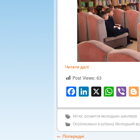
Читати далі
Post Views:
63
Facebook
LinkedIn
X
What
Vi
Мітки:
розвиток молодших школярів
Опубліковано в рубриці
Молодший від
←
Попередні