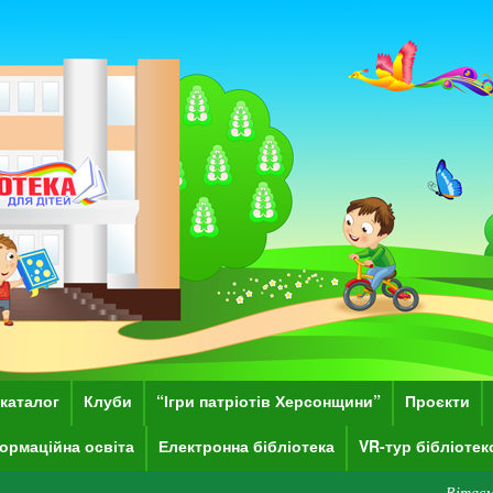
каталог
Клуби
“Ігри патріотів Херсонщини”
Проєкти
ормаційна освіта
Електронна бібліотека
VR-тур бібліоте
Вітаємо Вас на сайті