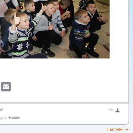
sApp
ber
Blogger
Email
ай
info
діл
,
Новини
Наступні
→