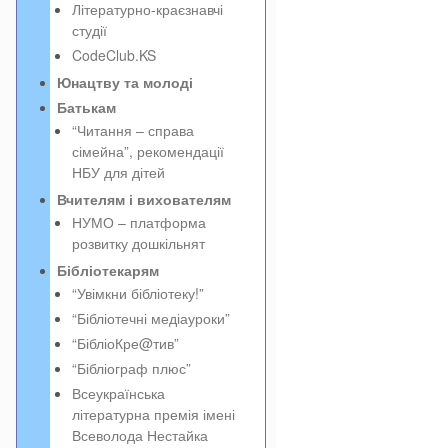
Літературно-краєзнавчі
студії
CodeClub.KS
Юнацтву та молоді
Батькам
“Читання – справа
сімейна”, рекомендації
НБУ для дітей
Вчителям і вихователям
НУМО – платформа
розвитку дошкільнят
Бібліотекарям
“Увімкни бібліотеку!”
“Бібліотечні медіауроки”
“БібліоКре@тив”
“Бібліограф плюс”
Всеукраїнська
літературна премія імені
Всеволода Нестайка