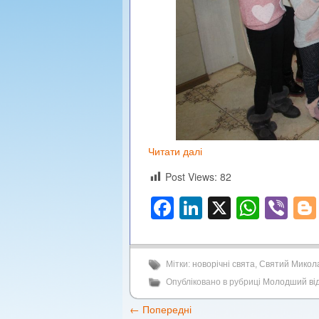
Читати далі
Post Views:
82
Facebook
LinkedIn
X
What
Vi
Мітки:
новорічні свята
,
Святий Микол
Опубліковано в рубриці
Молодший від
←
Попередні