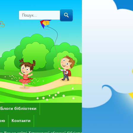
Блоги бібліотеки
кою
Контакти
 Херсонської обласної бібліотеки для дітей імені Дніпрової Чайки! Зверн