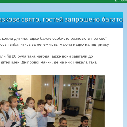
казкове свято, гостей запрошено багато
є кожна дитина, адже бажає особисто розповісти про свої
хтось і вибачитись за нечемність, маючи надію на підтримку
школи № 28 була така нагода, адже вони завітали до
дітей імені Дніпрової Чайки, де на них і чекала така