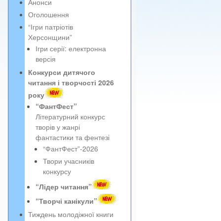
Анонси
Оголошення
“Ігри патріотів
Херсонщини”
Ігри серії: електронна
версія
Конкурси дитячого
читання і творчості 2026
року
“ФантФест”
Літературний конкурс
творів у жанрі
фантастики та фентезі
“ФантФест”-2026
Твори учасників
конкурсу
“Лідер читання”
“Творчі канікули”
Тиждень молодіжної книги