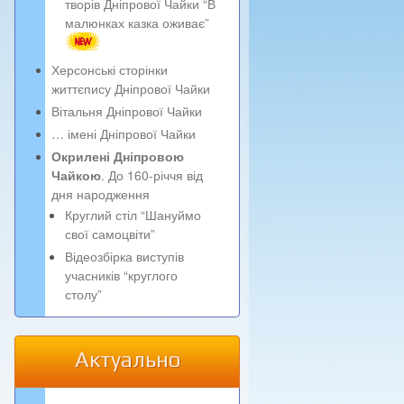
творів Дніпрової Чайки “В
малюнках казка оживає”
Херсонські сторінки
життєпису Дніпрової Чайки
Вітальня Дніпрової Чайки
… імені Дніпрової Чайки
Окрилені Дніпровою
Чайкою
. До 160-річчя від
дня народження
Круглий стіл “Шануймо
свої самоцвіти”
Відеозбірка виступів
учасників “круглого
столу”
Актуально