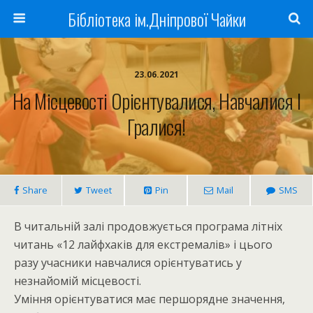
Бібліотека ім.Дніпрової Чайки
23.06.2021
На Місцевості Орієнтувалися, Навчалися І
Гралися!
Share
Tweet
Pin
Mail
SMS
В читальній залі продовжується програма літніх
читань «12 лайфхаків для екстремалів» і цього
разу учасники навчалися орієнтуватись у
незнайомій місцевості.
Уміння орієнтуватися має першорядне значення,