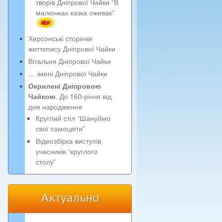
творів Дніпрової Чайки “В
малюнках казка оживає”
Херсонські сторінки
життєпису Дніпрової Чайки
Вітальня Дніпрової Чайки
… імені Дніпрової Чайки
Окрилені Дніпровою
Чайкою
. До 160-річчя від
дня народження
Круглий стіл “Шануймо
свої самоцвіти”
Відеозбірка виступів
учасників “круглого
столу”
Актуально