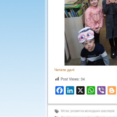
Читати далі
Post Views:
34
Facebook
LinkedIn
X
What
Vi
Мітки:
розвиток молодших школярів