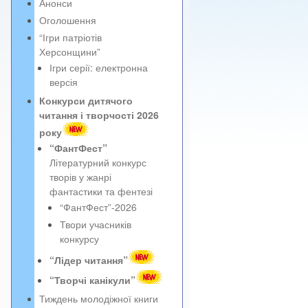
Анонси
Оголошення
“Ігри патріотів
Херсонщини”
Ігри серії: електронна
версія
Конкурси дитячого
читання і творчості 2026
року
“ФантФест”
Літературний конкурс
творів у жанрі
фантастики та фентезі
“ФантФест”-2026
Твори учасників
конкурсу
“Лідер читання”
“Творчі канікули”
Тиждень молодіжної книги