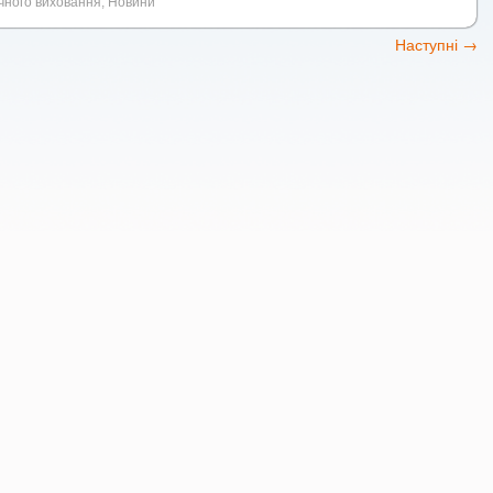
ичного виховання
,
Новини
Наступні
→