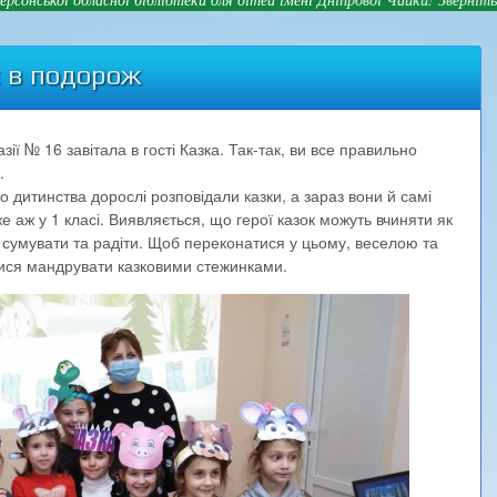
є в подорож
ії № 16 завітала в гості Казка. Так-так, ви все правильно
.
го дитинства дорослі розповідали казки, а зараз вони й самі
 аж у 1 класі. Виявляється, що герої казок можуть вчиняти як
, сумувати та радіти. Щоб переконатися у цьому, веселою та
ися мандрувати казковими стежинками.