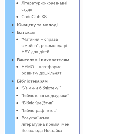
Літературно-краєзнавчі
студії
CodeClub.KS
Юнацтву та молоді
Батькам
“Читання – справа
сімейна”, рекомендації
НБУ для дітей
Вчителям і вихователям
НУМО – платформа
розвитку дошкільнят
Бібліотекарям
“Увімкни бібліотеку!”
“Бібліотечні медіауроки”
“БібліоКре@тив”
“Бібліограф плюс”
Всеукраїнська
літературна премія імені
Всеволода Нестайка