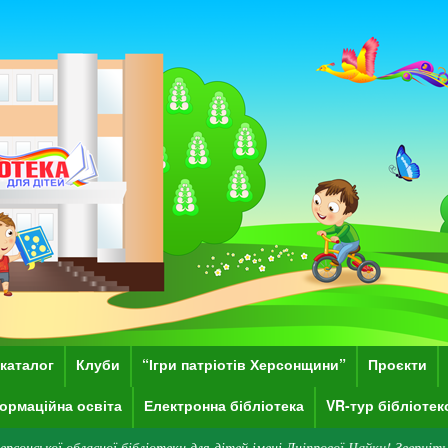
каталог
Клуби
“Ігри патріотів Херсонщини”
Проєкти
ормаційна освіта
Електронна бібліотека
VR-тур бібліоте
сної бібліотеки для дітей імені Дніпрової Чайки! Зверніть увагу: наразі