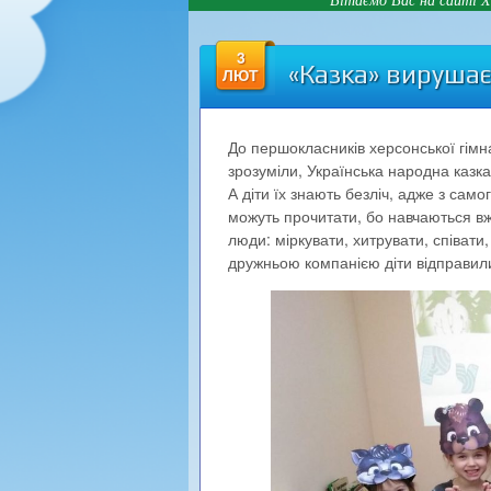
3
«Казка» вируша
ЛЮТ
До першокласників херсонської гімназ
зрозуміли, Українська народна казка
А діти їх знають безліч, адже з само
можуть прочитати, бо навчаються вже
люди: міркувати, хитрувати, співати
дружньою компанією діти відправил