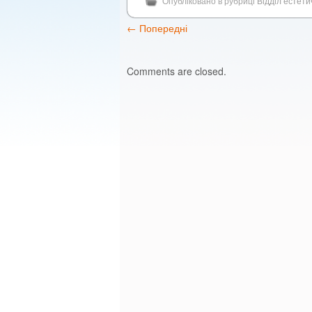
Опубліковано в рубриці
Відділ естет
←
Попередні
Comments are closed.