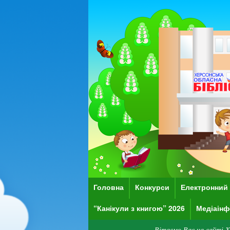
Головна
Конкурси
Електронний 
“Канікули з книгою” 2026
Медіаінф
Вітаємо Вас на сайті Херсонської обла