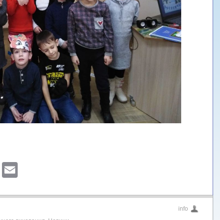
sApp
ber
Blogger
Email
info