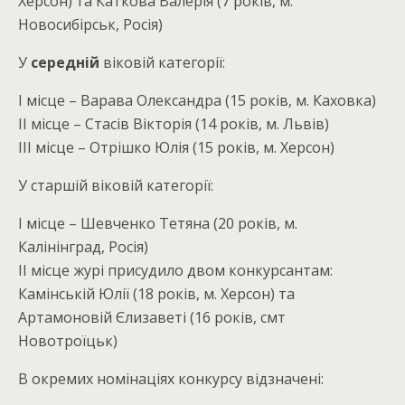
Херсон) та Каткова Валерія (7 років, м.
Новосибірськ, Росія)
У
середній
віковій категорії:
І місце – Варава Олександра (15 років, м. Каховка)
ІІ місце – Стасів Вікторія (14 років, м. Львів)
ІІІ місце – Отрішко Юлія (15 років, м. Херсон)
У старшій віковій категорії:
І місце – Шевченко Тетяна (20 років, м.
Калінінград, Росія)
ІІ місце журі присудило двом конкурсантам:
Камінській Юлії (18 років, м. Херсон) та
Артамоновій Єлизаветі (16 років, смт
Новотроїцьк)
В окремих номінаціях конкурсу відзначені: