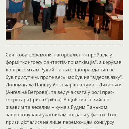
Святкова церемонія нагородження пройшла у
формі “конгресу фантастів-початківців”, а керував
конгресом сам Рудий Панько, щоправда він не
був присутнім, проте весь час був на “відеозв’язку”.
Допомагала Паньку його чарівна кума з Диканьки
(Ангеліна Вєтрова), та ведуча свята у ролі прес-
секретаря (Ірина Срібна). А щоб свято вийшло
жвавим та веселим – кума з Рудим Паньком
запропонували учасникам пограти у фанти! Тож
призи дісталися не лише переможцям конкурсу