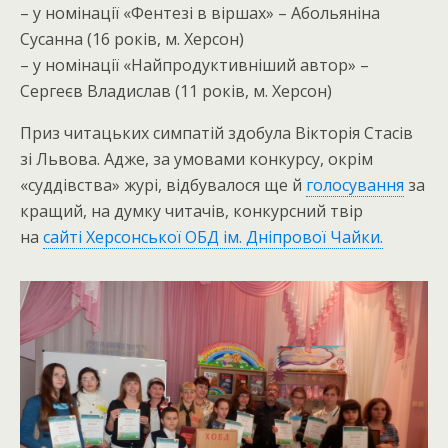
– у номінації «Фентезі в віршах» – Абольяніна
Сусанна (16 років, м. Херсон)
– у номінації «Найпродуктивніший автор» –
Сергеєв Владислав (11 років, м. Херсон)
Приз читацьких симпатій здобула Вікторія Стасів
зі Львова. Адже, за умовами конкурсу, окрім
«суддівства» журі, відбувалося ще й
голосування
за
кращий, на думку читачів, конкурсний твір
на
сайті Херсонської ОБД ім. Дніпрової Чайки.