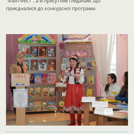
“ФантФест”, а й присутнім глядачам, що
приєдналися до конкурсної програми.