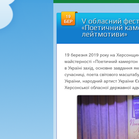
19
V обласний фест
БЕР
«Поетичний каме
лейтмотиви»
19 березня 2019 року на Херсонщин
майстерності «Поетичний камертон Л
в Україні захід, основне завдання як
сучасниці, поета світового масштабу
України, народний артист України 
Херсонської обласної державної адм