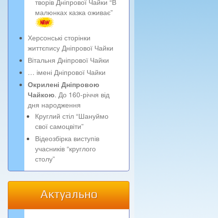
творів Дніпрової Чайки “В
малюнках казка оживає”
Херсонські сторінки
життєпису Дніпрової Чайки
Вітальня Дніпрової Чайки
… імені Дніпрової Чайки
Окрилені Дніпровою
Чайкою
. До 160-річчя від
дня народження
Круглий стіл “Шануймо
свої самоцвіти”
Відеозбірка виступів
учасників “круглого
столу”
Актуально