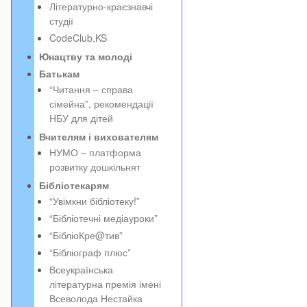
Літературно-краєзнавчі
студії
CodeClub.KS
Юнацтву та молоді
Батькам
“Читання – справа
сімейна”, рекомендації
НБУ для дітей
Вчителям і вихователям
НУМО – платформа
розвитку дошкільнят
Бібліотекарям
“Увімкни бібліотеку!”
“Бібліотечні медіауроки”
“БібліоКре@тив”
“Бібліограф плюс”
Всеукраїнська
літературна премія імені
Всеволода Нестайка