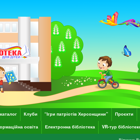
каталог
Клуби
“Ігри патріотів Херсонщини”
Проєкти
ормаційна освіта
Електронна бібліотека
VR-тур бібліоте
Вітаємо Вас на сайті Хер