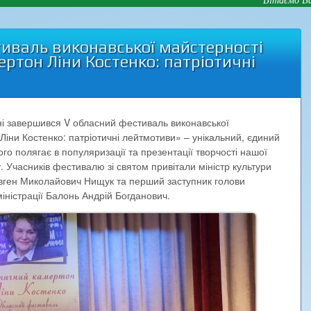
иваль виконавської майстерності
ртон Ліни Костенко: патріотичні
і завершився V обласний фестиваль виконавської
іни Костенко: патріотичні лейтмотиви» – унікальний, єдиний
ого полягає в популяризації та презентації творчості нашої
. Учасників фестивалю зі святом привітали міністр культури
Євген Миколайович Нищук та перший заступник голови
іністрації Балонь Андрій Богданович.