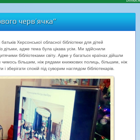
вого черв’ячка”
 батьків Херсонської обласної бібліотеки для дітей
із дітьми, адже тема була цікава усім. Ми здійснили
итячими бібліотеками світу. Адже у багатьох країнах дійшли
ти чимось більшим, ніж рядами книжкових полиць, більшим, ніж
ти і зберігати спокій під суворим наглядом бібліотекарів.