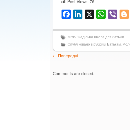
Post Views:
76
Facebook
LinkedIn
X
What
Vi
Мітки:
недільна школа для батьків
Опубліковано в рубриці
Батькам
,
Мол
←
Попередні
Comments are closed.