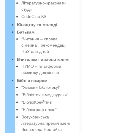
Літературно-краєзнавчі
студії
CodeClub.KS
Юнацтву та молоді
Батькам
“Читання – справа
сімейна”, рекомендації
НБУ для дітей
Вчителям і вихователям
НУМО – платформа
розвитку дошкільнят
Бібліотекарям
“Увімкни бібліотеку!”
“Бібліотечні медіауроки”
“БібліоКре@тив”
“Бібліограф плюс”
Всеукраїнська
літературна премія імені
Всеволода Нестайка