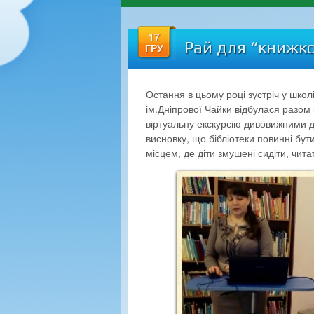
17
Рай для “книжко
ГРУ
Остання в цьому році зустріч у школі
ім.Дніпрової Чайки відбулася разом 
віртуальну екскурсію дивовижними д
висновку, що бібліотеки повинні бу
місцем, де діти змушені сидіти, чита