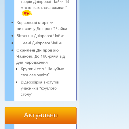
творів Дніпрової Чайки “В
малюнках казка оживає”
Херсонські сторінки
життєпису Дніпрової Чайки
Вітальня Дніпрової Чайки
… імені Дніпрової Чайки
Окрилені Дніпровою
Чайкою
. До 160-річчя від
дня народження
Круглий стіл “Шануймо
свої самоцвіти”
Відеозбірка виступів
учасників “круглого
столу”
Актуально