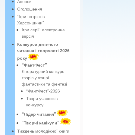
Анонси
Оголошення
“Ігри патріотів
Херсонщини”
Ігри серії: електронна
версія
Конкурси дитячого
читання і творчості 2026
року
“ФантФест”
Літературний конкурс
творів у жанрі
фантастики та фентезі
“ФантФест”-2026
Твори учасників
конкурсу
“Лідер читання”
“Творчі канікули”
Тиждень молодіжної книги