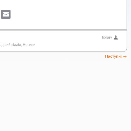
sApp
ber
Blogger
Email
library
одший відділ
,
Новини
Наступні
→