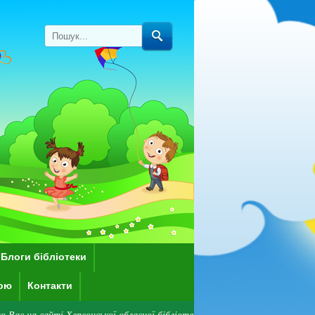
Блоги бібліотеки
кою
Контакти
Херсонської обласної бібліотеки для дітей імені Дніпрової Чайки! Зверні