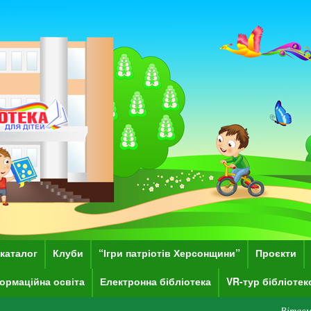
каталог
Клуби
“Ігри патріотів Херсонщини”
Проєкти
ормаційна освіта
Електронна бібліотека
VR-тур бібліоте
Вітаємо Вас на сайті 