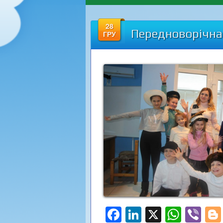
28
Передноворічна 
ГРУ
Facebook
LinkedIn
X
What
Vi