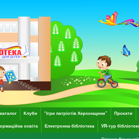
каталог
Клуби
“Ігри патріотів Херсонщини”
Проєкти
ормаційна освіта
Електронна бібліотека
VR-тур бібліоте
Вітаємо Вас на сайті Херсонської