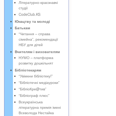
Літературно-краєзнавчі
студії
CodeClub.KS
Юнацтву та молоді
Батькам
“Читання – справа
сімейна”, рекомендації
НБУ для дітей
Вчителям і вихователям
НУМО – платформа
розвитку дошкільнят
Бібліотекарям
“Увімкни бібліотеку!”
“Бібліотечні медіауроки”
“БібліоКре@тив”
“Бібліограф плюс”
Всеукраїнська
літературна премія імені
Всеволода Нестайка