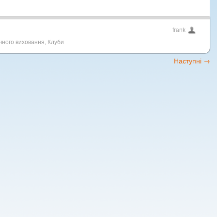
frank
ичного виховання
,
Клуби
Наступні
→