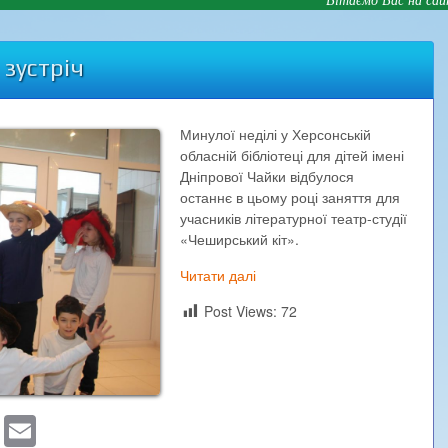
зустріч
Минулої неділі у Херсонській
обласній бібліотеці для дітей імені
Дніпрової Чайки відбулося
останнє в цьому році заняття для
учасників літературної театр-студії
«Чеширський кіт».
Читати далі
Post Views:
72
sApp
ber
Blogger
Email