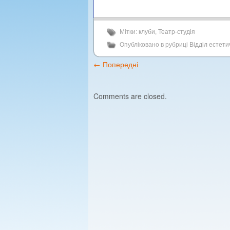
Мітки:
клуби
,
Театр-студія
Опубліковано в рубриці
Відділ естет
←
Попередні
Comments are closed.