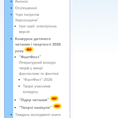
Анонси
Оголошення
“Ігри патріотів
Херсонщини”
Ігри серії: електронна
версія
Конкурси дитячого
читання і творчості 2026
року
“ФантФест”
Літературний конкурс
творів у жанрі
фантастики та фентезі
“ФантФест”-2026
Твори учасників
конкурсу
“Лідер читання”
“Творчі канікули”
Тиждень молодіжної книги