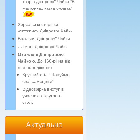
творів Дніпрової Чайки “В
малюнках казка оживає”
Херсонські сторінки
життєпису Дніпрової Чайки
Вітальня Дніпрової Чайки
… імені Дніпрової Чайки
Окрилені Дніпровою
Чайкою
. До 160-річчя від
дня народження
Круглий стіл “Шануймо
свої самоцвіти”
Відеозбірка виступів
учасників “круглого
столу”
Актуально