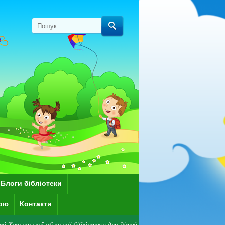
Блоги бібліотеки
кою
Контакти
 обласної бібліотеки для дітей імені Дніпрової Чайки! Зверніть увагу: н