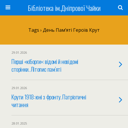
Бібліотека ім.Дніпрової Чайки
Tags › День Пам’яті Героїв Крут
29.01.2026
Перші «кіборги»: відомі й невідомі
сторінки. Літопис пам’яті
29.01.2026
Крути 1918: юні з фронту. Патріотичні
читання
28.01.2025